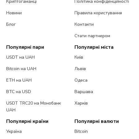
Криптогаманці
Політика конфіденційності
Новини
Правила користування
Блог
Контакти
Стати партнером
Популярні пари
Популярні міста
USDT на UAH
Київ
Bitcoin на UAH
Львів
ETH на UAH
Одеса
BTC на USD
Варшава
USDT TRC20 на Монобанк
Харків
UAH
Популярні країни
Популярні валюти
Україна
Bitcoin