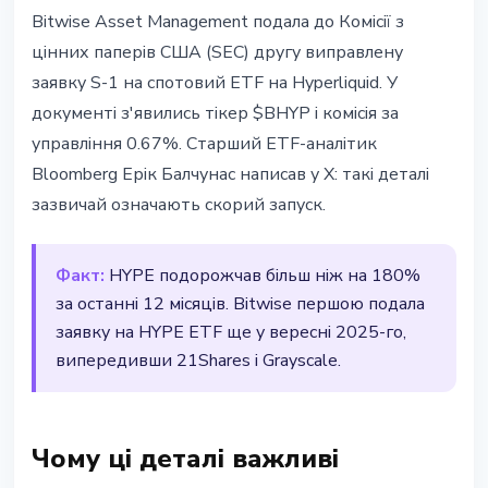
АЛЬТКОЇНИ
Bitwise Asset Management подала до Комiсiї з
Bitwise подала другу поправку
цiнних паперiв США (SEC) другу виправлену
до SEC: спотовий HYPE ETF
заявку S-1 на спотовий ETF на Hyperliquid. У
готується до запуску
документi з'явились тiкер $BHYP i комiсiя за
управлiння 0.67%. Старший ETF-аналiтик
11 квітня 2026 р.
2 хв читання
Bloomberg Ерiк Балчунас написав у X: такi деталi
Наталія Дорофєєва
зазвичай означають скорий запуск.
Факт:
HYPE подорожчав бiльш нiж на 180%
за останнi 12 мiсяцiв. Bitwise першою подала
заявку на HYPE ETF ще у вереснi 2025-го,
випередивши 21Shares i Grayscale.
Чому цi деталi важливi