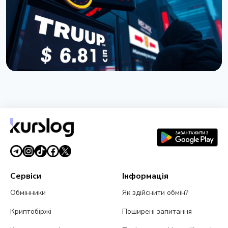
НОВИНА
Покупці токена TRUMP втратили $3,81 мільярда:
дані Nansen
5 липня 2026 р.
5 хв читання
Сервіси
Інформація
Обмінники
Як здійснити обмін?
Криптобіржі
Поширені запитання