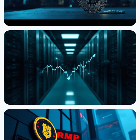
НОВИНА
Storj подала на банкрутство, але пропонує
токенхолдерам частку в компанії
27 липня 2026 р.
4 хв читання
НОВИНА
Cardano передає розробку ключових
компонентів зовнішнім командам
19 липня 2026 р.
3 хв читання