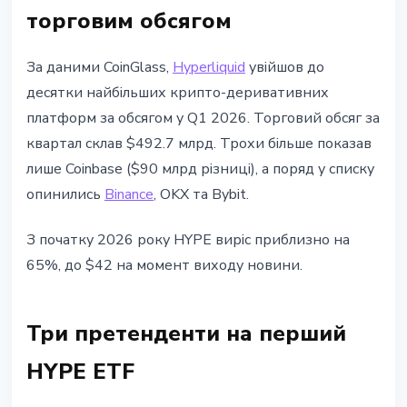
торговим обсягом
За даними CoinGlass,
Hyperliquid
увiйшов до
десятки найбiльших крипто-деривативних
платформ за обсягом у Q1 2026. Торговий обсяг за
квартал склав $492.7 млрд. Трохи бiльше показав
лише Coinbase ($90 млрд рiзницi), а поряд у списку
опинились
Binance
, OKX та Bybit.
З початку 2026 року HYPE вирiс приблизно на
65%, до $42 на момент виходу новини.
Три претенденти на перший
HYPE ETF