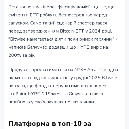
Встановлення тiкера i фiксацiя комiсiї - це те, що
емiтенти ETF роблять безпосередньо перед
запуском. Саме такий сценарiй спостерiгався
перед затвердженням Bitcoin-ETF у 2024 роцi.
"Bitwise намагається дiяти поки ринок гарячий," -
написав Балчунас, додавши що HYPE вирiс на
200% за рiк.
Продукт торгуватиметься на NYSE Arca. Ще одна
вiдмiннiсть вiд конкурентiв: у груднi 2025 Bitwise
вказала, що фонд генеруватиме дохiд через
стейкiнг HYPE. 21Shares та Grayscale нiчого
подiбного у своїх заявках не зазначили.
Платформа в топ-10 за