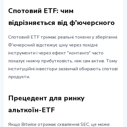
Спотовий ETF: чим
вiдрiзняється вiд ф'ючерсного
Спотовий ETF тримає реальнi токени у зберiганнi.
Ф'ючерсний вiдстежує цiну через похiднi
iнструменти i через ефект "контанго" часто
показує нижчу прибутковiсть, нiж сам актив. Тому
iнституцiйнi iнвестори зазвичай обирають спотовi
продукти.
Прецедент для ринку
альткоїн-ETF
Якщо Bitwise отримає схвалення SEC, це може