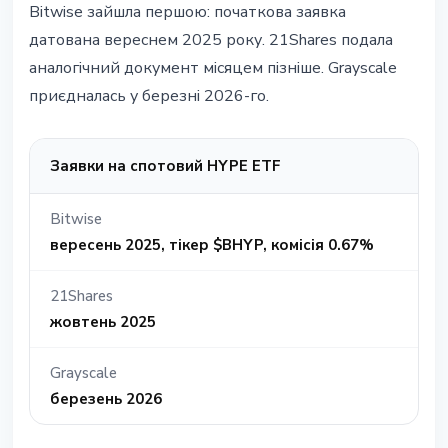
Bitwise зайшла першою: початкова заявка
датована вереснем 2025 року. 21Shares подала
аналогiчний документ мiсяцем пiзнiше. Grayscale
приєдналась у березнi 2026-го.
Заявки на спотовий HYPE ETF
Bitwise
вересень 2025, тiкер $BHYP, комiсiя 0.67%
21Shares
жовтень 2025
Grayscale
березень 2026