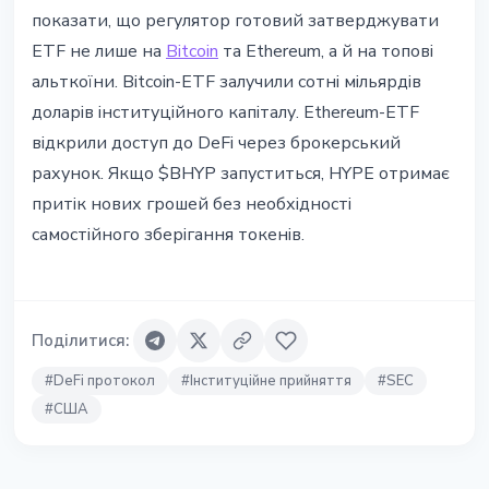
показати, що регулятор готовий затверджувати
ETF не лише на
Bitcoin
та Ethereum, а й на топовi
альткоїни. Bitcoin-ETF залучили сотнi мiльярдiв
доларiв iнституцiйного капiталу. Ethereum-ETF
вiдкрили доступ до DeFi через брокерський
рахунок. Якщо $BHYP запуститься, HYPE отримає
притiк нових грошей без необхiдностi
самостiйного зберiгання токенiв.
Поділитися
:
#
DeFi протокол
#
Інституційне прийняття
#
SEC
#
США