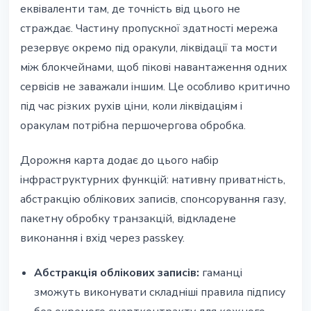
еквіваленти там, де точність від цього не
страждає. Частину пропускної здатності мережа
резервує окремо під оракули, ліквідації та мости
між блокчейнами, щоб пікові навантаження одних
сервісів не заважали іншим. Це особливо критично
під час різких рухів ціни, коли ліквідаціям і
оракулам потрібна першочергова обробка.
Дорожня карта додає до цього набір
інфраструктурних функцій: нативну приватність,
абстракцію облікових записів, спонсорування газу,
пакетну обробку транзакцій, відкладене
виконання і вхід через passkey.
Абстракція облікових записів:
гаманці
зможуть виконувати складніші правила підпису