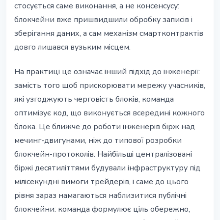
стосується саме виконання, а не консенсусу:
блокчейни вже пришвидшили обробку записів і
зберігання даних, а сам механізм смартконтрактів
довго лишався вузьким місцем.
На практиці це означає інший підхід до інженерії:
замість того щоб прискорювати мережу учасників,
які узгоджують черговість блоків, команда
оптимізує код, що виконується всередині кожного
блока. Це ближче до роботи інженерів бірж над
мечинг-двигунами, ніж до типової розробки
блокчейн-протоколів. Найбільші централізовані
біржі десятиліттями будували інфраструктуру під
мілісекундні вимоги трейдерів, і саме до цього
рівня зараз намагаються наблизитися публічні
блокчейни: команда формулює ціль обережно,