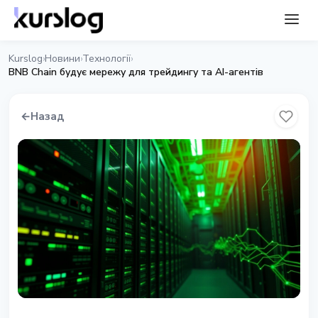
Kurslog
Новини
Технології
›
›
›
BNB Chain будує мережу для трейдингу та AI-агентів
←
Назад