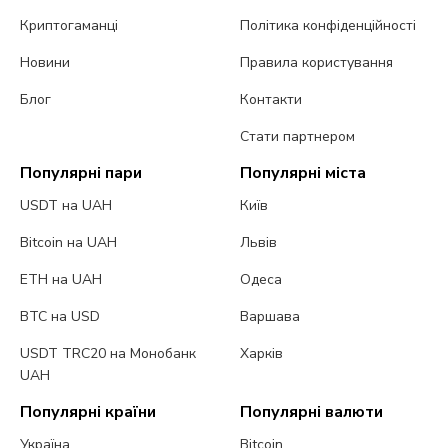
Криптогаманці
Політика конфіденційності
Новини
Правила користування
Блог
Контакти
Стати партнером
Популярні пари
Популярні міста
USDT на UAH
Київ
Bitcoin на UAH
Львів
ETH на UAH
Одеса
BTC на USD
Варшава
USDT TRC20 на Монобанк
Харків
UAH
Популярні країни
Популярні валюти
Україна
Bitcoin