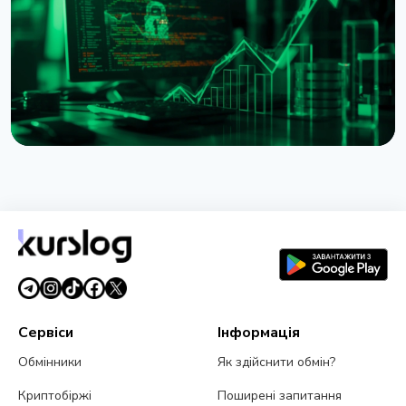
5 серпня 2026 р.
4 хв читання
НОВИНА
XRP Ledger повертає Batch і Permission
Delegation після виправлення вразливостей
1 серпня 2026 р.
3 хв читання
Сервіси
Інформація
Обмінники
Як здійснити обмін?
Криптобіржі
Поширені запитання