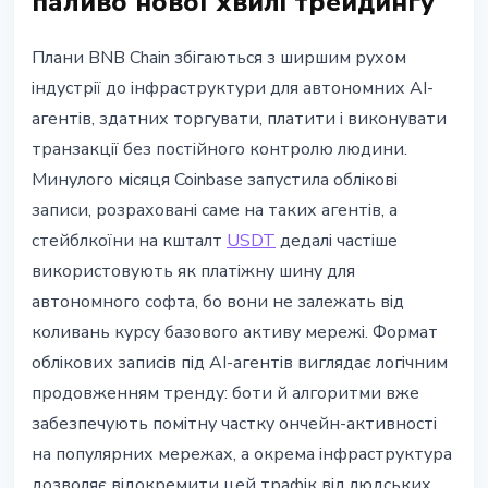
паливо нової хвилі трейдингу
Плани BNB Chain збігаються з ширшим рухом
індустрії до інфраструктури для автономних AI-
агентів, здатних торгувати, платити і виконувати
транзакції без постійного контролю людини.
Минулого місяця Coinbase запустила облікові
записи, розраховані саме на таких агентів, а
стейблкоїни на кшталт
USDT
дедалі частіше
використовують як платіжну шину для
автономного софта, бо вони не залежать від
коливань курсу базового активу мережі. Формат
облікових записів під AI-агентів виглядає логічним
продовженням тренду: боти й алгоритми вже
забезпечують помітну частку ончейн-активності
на популярних мережах, а окрема інфраструктура
дозволяє відокремити цей трафік від людських