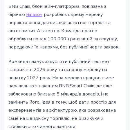
ТЕХНОЛОГІЇ
BNB Chain, блокчейн-платформа, пов'язана з
BNB Chain будує нову мережу
біржею
Binance
, розробляє окрему мережу
для високочастотної торгівлі та
першого рівня для високочастотної торгівлі та
AI-агентів
автономних AI-агентів. Команда прагне
обробляти понад 100 000 транзакцій за секунду,
9 липня 2026 р.
5 хв читання
передаючи їх напряму, без публічної черги заявок.
Наталія Дорофєєва
Команда планує запустити публічний тестнет
наприкінці 2026 року та основну мережу на
початку 2027 року. Нова мережа працюватиме
паралельно з наявним BNB Smart Chain, де вже
заблоковано близько 5 мільярдів доларів, і не
замінить його. Ідея в тому, щоб дати простір для
експериментів з архітектурою, яка розрахована
саме на швидкісну торгівлю, не ризикуючи
стабільністю чинного ланцюга.