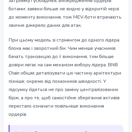
затримку і ускладнює випередження ордерів
ботами: заявки більше не видно у відкритій черзі
до моменту виконання, тож MEV-боти втрачають
звичне джерело даних для атак.
При цьому модель зі стрімінгом до одного лідера
блока має і зворотний бік. Чим менше учасників
бачать транзакцію до її виконання, тим більше
довіри лягає на сам механізм вибору лідера. BNB
Chain обіцяє деталізувати цю частину архітектури
пізніше, окремо від показників швидкості. У
підсумку йдеться не про заміну централізованих
бірж, а про те, щоб самостійне зберігання активів
перестало означати повільніше виконання
ордерів.