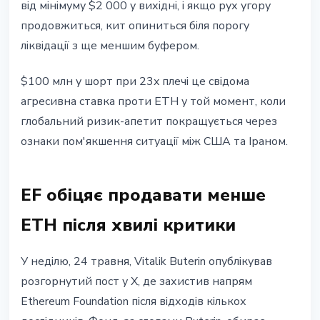
від мінімуму $2 000 у вихідні, і якщо рух угору
продовжиться, кит опиниться біля порогу
ліквідації з ще меншим буфером.
$100 млн у шорт при 23x плечі це свідома
агресивна ставка проти ETH у той момент, коли
глобальний ризик-апетит покращується через
ознаки пом'якшення ситуації між США та Іраном.
EF обіцяє продавати менше
ETH після хвилі критики
У неділю, 24 травня, Vitalik Buterin опублікував
розгорнутий пост у X, де захистив напрям
Ethereum Foundation після відходів кількох