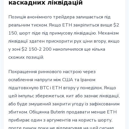
каскадних ліквідацій
Позиція анонімного трейдера залишається під
реальним тиском. Якщо ETH закріпиться вище $2
150, шорт піде під примусову ліквідацію. Механізм
ліквідації здатен прискорити рух ціни вгору, якщо
у зоні $2 150-2 200 накопичилося ще кілька
схожих позицій.
Покращення ринкового настрою через
ослаблення напруги між США та Іраном
підштовхнуло BTC і ETH вгору у понеділок. Якщо
цей імпульс збережеться, кит або зазнає ліквідації,
або буде змушений закрити угоду із зафіксованим
збитком. Обіцянка Buterin продавати менше ETH
прибирає один з аргументів на користь шорту,
проте ринок поки не відреагував на цей сигнал