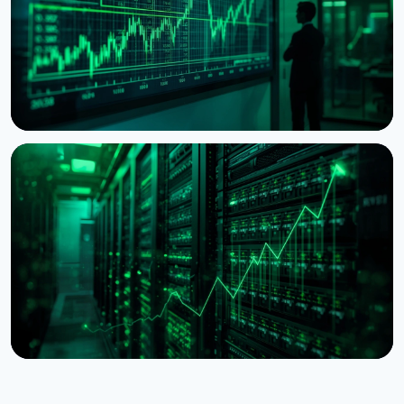
5 серпня 2026 р.
6 хв читання
НОВИНА
BitMine наблизилася до 5% пропозиції Ethereum,
резерв сягнув $11,8 млрд
28 липня 2026 р.
5 хв читання
НОВИНА