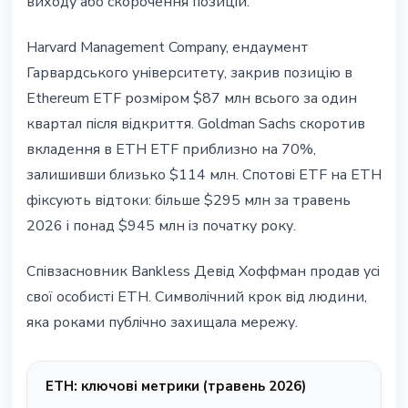
виходу або скорочення позицій.
Harvard Management Company, ендаумент
Гарвардського університету, закрив позицію в
Ethereum ETF розміром $87 млн всього за один
квартал після відкриття. Goldman Sachs скоротив
вкладення в ETH ETF приблизно на 70%,
залишивши близько $114 млн. Спотові ETF на ETH
фіксують відтоки: більше $295 млн за травень
2026 і понад $945 млн із початку року.
Співзасновник Bankless Девід Хоффман продав усі
свої особисті ETH. Символічний крок від людини,
яка роками публічно захищала мережу.
ETH: ключові метрики (травень 2026)