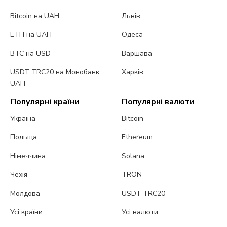
Bitcoin на UAH
Львів
ETH на UAH
Одеса
BTC на USD
Варшава
USDT TRC20 на Монобанк
Харків
UAH
Популярні країни
Популярні валюти
Україна
Bitcoin
Польща
Ethereum
Німеччина
Solana
Чехія
TRON
Молдова
USDT TRC20
Усі країни
Усі валюти