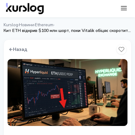
Kurslog
Новини
Ethereum
›
›
›
Кит ETH відкрив $100 млн шорт, поки Vitalik обіцяє скоротити продажі EF
←
Назад