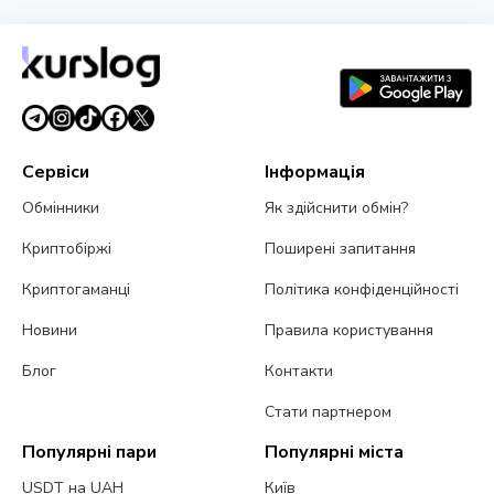
Lido почала консолідацію $16,5 млрд
застейканого ETH на Ethereum
27 липня 2026 р.
3 хв читання
Сервіси
Інформація
Обмінники
Як здійснити обмін?
Криптобіржі
Поширені запитання
Криптогаманці
Політика конфіденційності
Новини
Правила користування
Блог
Контакти
Стати партнером
Популярні пари
Популярні міста
USDT на UAH
Київ