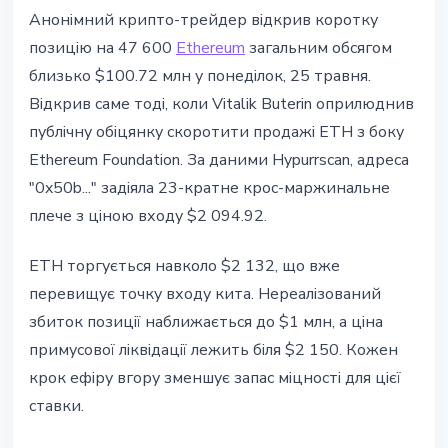
ETHEREUM
Анонімний крипто-трейдер відкрив коротку
Кит ETH відкрив $100 млн шорт,
позицію на 47 600
Ethereum
загальним обсягом
поки Vitalik обіцяє скоротити
близько $100.72 млн у понеділок, 25 травня.
продажі EF
Відкрив саме тоді, коли Vitalik Buterin оприлюднив
публічну обіцянку скоротити продажі ETH з боку
25 травня 2026 р.
3 хв читання
Ethereum Foundation. За даними Hypurrscan, адреса
Наталія Дорофєєва
"0x50b..." задіяла 23-кратне крос-маржинальне
плече з ціною входу $2 094.92.
ETH торгується навколо $2 132, що вже
перевищує точку входу кита. Нереалізований
збиток позиції наближається до $1 млн, а ціна
примусової ліквідації лежить біля $2 150. Кожен
крок ефіру вгору зменшує запас міцності для цієї
ставки.