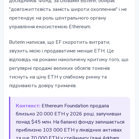
дослідників. Фонд, за словами Buterin, обирає
"довгожиттєвість замість широти охоплення" і не
претендує на роль центрального органу
управління екосистемою Ethereum.
Buterin написав, що EF скоротить витрати,
звузить місію і продаватиме менше ETH. Це
відповідь на роками накопичену критику того, що
регулярні продажі великих обсягів токенів
тиснуть на ціну ETH у слабкому ринку та
підривають довіру тримачів.
Контекст:
Ethereum Foundation продала
близько 20 000 ETH у 2026 році, залучивши
понад $45 млн. На балансі фонду залишається
приблизно 103 000 ETH у ліквідних активах
та ще 70 000 ETH у стейкингу (дані Arkham