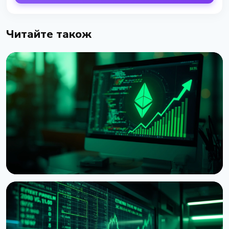
Читайте також
НОВИНА
Ethereum хоче обнулити винагороду за стейкінг,
коли застейкають половину монет