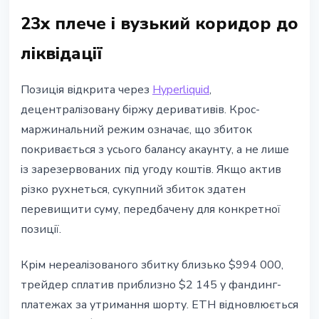
23x плече і вузький коридор до
ліквідації
Позиція відкрита через
Hyperliquid
,
децентралізовану біржу деривативів. Крос-
маржинальний режим означає, що збиток
покривається з усього балансу акаунту, а не лише
із зарезервованих під угоду коштів. Якщо актив
різко рухнеться, сукупний збиток здатен
перевищити суму, передбачену для конкретної
позиції.
Крім нереалізованого збитку близько $994 000,
трейдер сплатив приблизно $2 145 у фандинг-
платежах за утримання шорту. ETH відновлюється