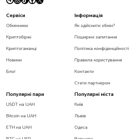
Сервіси
Інформація
Обмінники
Як здійснити обмін?
Криптобіржі
Поширені запитання
Криптогаманці
Політика конфіденційності
Новини
Правила користування
Блог
Контакти
Стати партнером
Популярні пари
Популярні міста
USDT на UAH
Київ
Bitcoin на UAH
Львів
ETH на UAH
Одеса
BTC на USD
Варшава