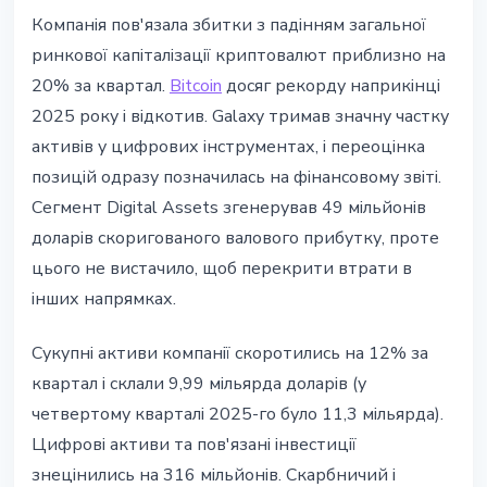
Компанія пов'язала збитки з падінням загальної
ринкової капіталізації криптовалют приблизно на
20% за квартал.
Bitcoin
досяг рекорду наприкінці
2025 року і відкотив. Galaxy тримав значну частку
активів у цифрових інструментах, і переоцінка
позицій одразу позначилась на фінансовому звіті.
Сегмент Digital Assets згенерував 49 мільйонів
доларів скоригованого валового прибутку, проте
цього не вистачило, щоб перекрити втрати в
інших напрямках.
Сукупні активи компанії скоротились на 12% за
квартал і склали 9,99 мільярда доларів (у
четвертому кварталі 2025-го було 11,3 мільярда).
Цифрові активи та пов'язані інвестиції
знецінились на 316 мільйонів. Скарбничий і