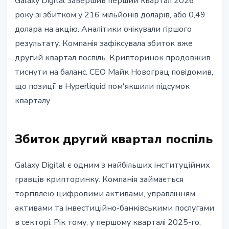
Galaxy Digital завершив перший квартал 2026
Galaxy Digital: 216 млн збитку у
року зі збитком у 216 мільйонів доларів, або 0,49
Q1 2026 та ставка на дата-
долара на акцію. Аналітики очікували гіршого
центри
результату. Компанія зафіксувала збиток вже
другий квартал поспіль. Крипторинок продовжив
28 квітня 2026 р.
3 хв читання
тиснути на баланс. CEO Майк Новограц повідомив,
Наталія Дорофєєва
що позиції в Hyperliquid пом'якшили підсумок
кварталу.
Збиток другий квартал поспіль
Galaxy Digital є одним з найбільших інституційних
гравців крипторинку. Компанія займається
торгівлею цифровими активами, управлінням
активами та інвестиційно-банківськими послугами
в секторі. Рік тому, у першому кварталі 2025-го,