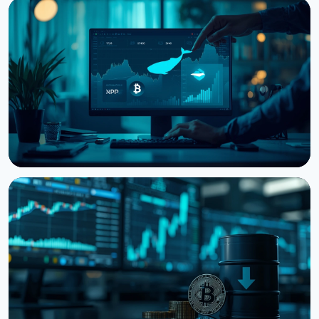
НОВИНА
Кити нарощують BTC, ETH та XRP: CryptoQuant
бачить фінал ведмежого ринку
6 серпня 2026 р.
3 хв читання