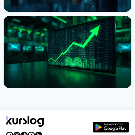
НОВИНА
Bitcoin застряг на $64 000 попри рекорди на
фондовому ринку
5 серпня 2026 р.
4 хв читання
НОВИНА
Токенізовані акції зросли на 288% за липень
через один токен Binance
2 серпня 2026 р.
5 хв читання