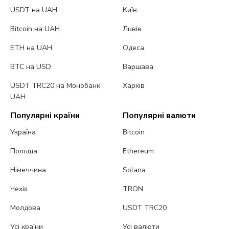
USDT на UAH
Київ
Bitcoin на UAH
Львів
ETH на UAH
Одеса
BTC на USD
Варшава
USDT TRC20 на Монобанк
Харків
UAH
Популярні країни
Популярні валюти
Україна
Bitcoin
Польща
Ethereum
Німеччина
Solana
Чехія
TRON
Молдова
USDT TRC20
Усі країни
Усі валюти