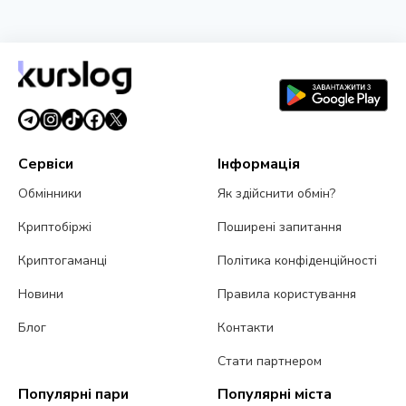
НОВИНА
Злом Coldcard сягнув $114 мільйонів: четверта
хвиля атаки і попередження CZ
3 серпня 2026 р.
5 хв читання
Сервіси
Інформація
Обмінники
Як здійснити обмін?
Криптобіржі
Поширені запитання
Криптогаманці
Політика конфіденційності
Новини
Правила користування
Блог
Контакти
Стати партнером
Популярні пари
Популярні міста