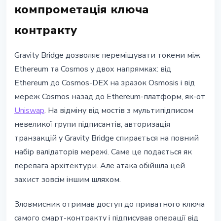
компрометація ключа
контракту
Gravity Bridge дозволяє переміщувати токени між
Ethereum та Cosmos у двох напрямках: від
Ethereum до Cosmos-DEX на зразок Osmosis і від
мереж Cosmos назад до Ethereum-платформ, як-от
Uniswap
. На відміну від мостів з мультипідписом
невеликої групи підписантів, авторизація
транзакцій у Gravity Bridge спирається на повний
набір валідаторів мережі. Саме це подається як
перевага архітектури. Але атака обійшла цей
захист зовсім іншим шляхом.
Зловмисник отримав доступ до приватного ключа
самого смарт-контракту і підписував операції від