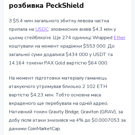
розбивка PeckShield
З $5.4 млн загального збитку левова частка
припала на
USDC
: зловмисник вивів $4.3 млн у
цьому стейблкоїні. Ще 274 одиниці Wrapped
Ether
коштували на момент крадіжки $553 000. До
загальної суми додалися $434 000 у USDT та
14.164 токени PAX Gold вартістю $64 000.
На момент підготовки матеріалу гаманець
атакуючого утримував близько 2 102 ETH
вартістю $4.23 млн. Тобто основна маса
вкраденого ще перебувала на одній адресі.
Нативний токен Gravity Bridge, Graviton (GRAV), за
добу після атаки знизився на 4% до $0.0007053 за
даними CoinMarketCap.