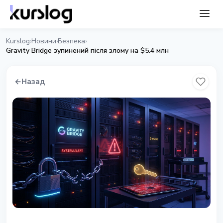
Kurslog
Новини
Безпека
›
›
›
Gravity Bridge зупинений після злому на $5.4 млн
←
Назад