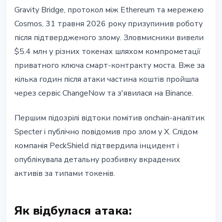
БЕЗПЕКА
Gravity Bridge, протокол між Ethereum та мережею
Gravity Bridge зупинений після
Cosmos, 31 травня 2026 року призупинив роботу
злому на $5.4 млн: компрометація
після підтвердженого злому. Зловмисники вивели
ключа контракту
$5.4 млн у різних токенах шляхом компрометації
приватного ключа смарт-контракту моста. Вже за
31 травня 2026 р.
4 хв читання
кілька годин після атаки частина коштів пройшла
Наталія Дорофєєва
через сервіс ChangeNow та з'явилася на Binance.
Першим підозрілі відтоки помітив onchain-аналітик
Specter і публічно повідомив про злом у X. Слідом
компанія PeckShield підтвердила інцидент і
опублікувала детальну розбивку вкрадених
активів за типами токенів.
Як відбулася атака: