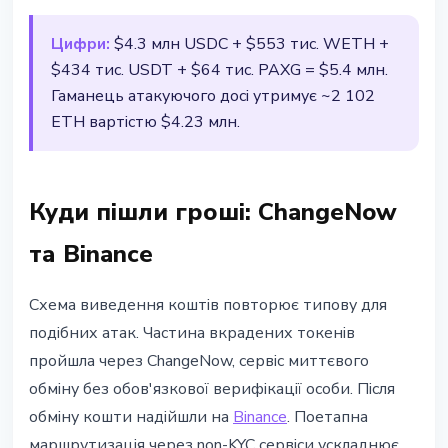
Цифри:
$4.3 млн USDC + $553 тис. WETH +
$434 тис. USDT + $64 тис. PAXG = $5.4 млн.
Гаманець атакуючого досі утримує ~2 102
ETH вартістю $4.23 млн.
Куди пішли гроші: ChangeNow
та Binance
Схема виведення коштів повторює типову для
подібних атак. Частина вкрадених токенів
пройшла через ChangeNow, сервіс миттєвого
обміну без обов'язкової верифікації особи. Після
обміну кошти надійшли на
Binance
. Поетапна
маршрутизація через non-KYC сервіси ускладнює