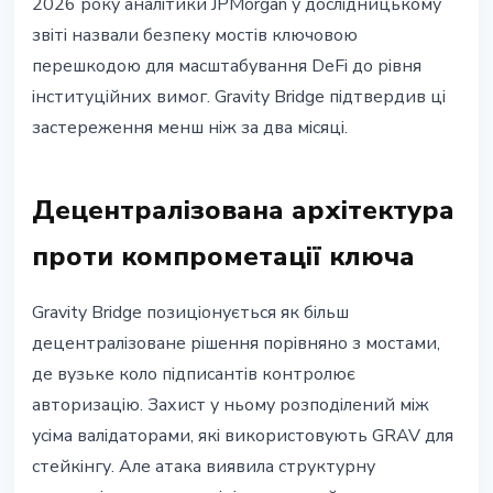
2026 року аналітики JPMorgan у дослідницькому
звіті назвали безпеку мостів ключовою
перешкодою для масштабування DeFi до рівня
інституційних вимог. Gravity Bridge підтвердив ці
застереження менш ніж за два місяці.
Децентралізована архітектура
проти компрометації ключа
Gravity Bridge позиціонується як більш
децентралізоване рішення порівняно з мостами,
де вузьке коло підписантів контролює
авторизацію. Захист у ньому розподілений між
усіма валідаторами, які використовують GRAV для
стейкінгу. Але атака виявила структурну