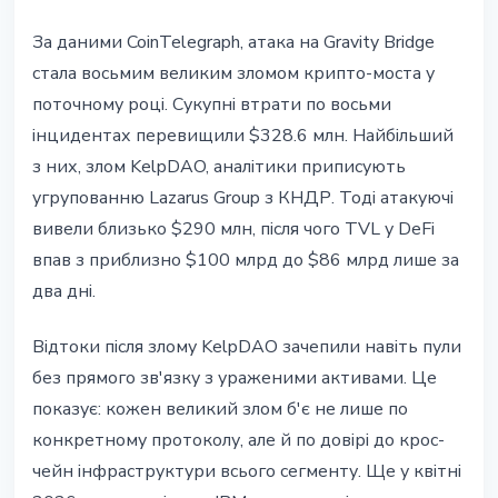
За даними CoinTelegraph, атака на Gravity Bridge
стала восьмим великим зломом крипто-моста у
поточному році. Сукупні втрати по восьми
інцидентах перевищили $328.6 млн. Найбільший
з них, злом KelpDAO, аналітики приписують
угрупованню Lazarus Group з КНДР. Тоді атакуючі
вивели близько $290 млн, після чого TVL у DeFi
впав з приблизно $100 млрд до $86 млрд лише за
два дні.
Відтоки після злому KelpDAO зачепили навіть пули
без прямого зв'язку з ураженими активами. Це
показує: кожен великий злом б'є не лише по
конкретному протоколу, але й по довірі до крос-
чейн інфраструктури всього сегменту. Ще у квітні