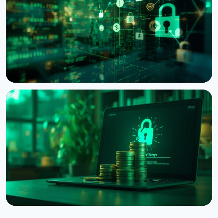
нарахувала $30 млн збитків за півроку
6 серпня 2026 р.
4 хв читання
НОВИНА
Bitcoin Red Team: ШІ знайшов 4962 вразливості у
Bitcoin-проєктах за 30 годин
6 серпня 2026 р.
5 хв читання