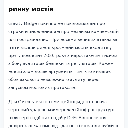
ринку мостів
Gravity Bridge поки що не повідомила ані про
строки відновлення, ані про механізм компенсацій
для постраждалих. При восьми великих атаках за
п'ять місяців ринок крос-чейн мостів входить у
другу половину 2026 року з наростаючим тиском
з боку аудиторів безпеки та регуляторів. Кожен
новий злом додає аргументів тим, хто вимагає
обов'язкового незалежного аудиту перед
запуском мостових протоколів.
Для Cosmos-екосістеми цей інцидент означає
черговий удар по міжмережевій інфраструктурі
після серії подібних подій у DeFi. Відновлення
довіри залежатиме від здатності команди публічно