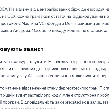
X. На відміну від централізованих бірж, де є юридична 
 на DEX кожна транзакція остаточна. Відшкодування м
ротоколу. Частина VC і фондів з DeFi-позиціями активі
заяви Амадора. Масового виходу коштів не сталось, але
овують захист
иту на конкурсні аудити. На відміну від разової переві
сятки незалежних дослідників, які перевіряють код пар
рогалину, яку AI-сканер теоретично може виявити пер
томатичне відстеження стану deprecated-програм. Після
рішній аудит застарілого коду. Але є структурна пробл
 програм. Відповідальність за deprecated код залишаєт