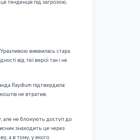
ця тенденція під загрозою,
. Уразливою виявилась стара
сті від тієї версії так і не
манда Raydium підтвердила:
коштів не втратив.
, але не блокують доступ до
исник знаходить це через
у, а в тому, у якого