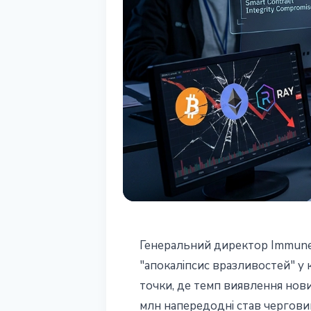
БЕЗПЕКА
Генеральний директор Immunef
Immunefi CEO: 
"апокаліпсис вразливостей" у 
точки, де темп виявлення нов
вразливостей" 
млн напередодні став черговим