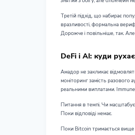
знятий з обігу, але блокчейн не
Третій підхід, що набирає попу
вразливості, формальна верифі
Дорожче і повільніше, так. Ал
DeFi і AI: куди руха
Амадор не закликає відмовляти
моніторинг замість разового а
реальними виплатами. Immunefi
Питання в темпі. Чи масштабу
Поки відповіді немає.
Поки Bitcoin тримається вище 