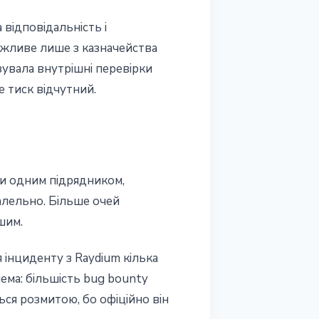
відповідальність і
ожливе лише з казначейства
зувала внутрішні перевірки
 тиск відчутний.
рки одним підрядником,
алельно. Більше очей
шим.
 інциденту з Raydium кілька
ема: більшість bug bounty
ься розмитою, бо офіційно він