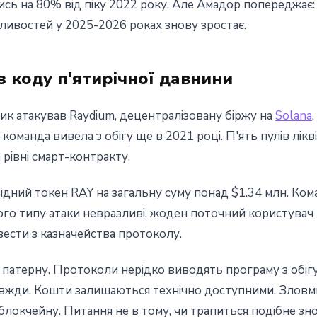
ись на 80% від піку 2022 року. Але Амадор попереджає: 
ливостей у 2025-2026 роках знову зростає.
із коду п'ятирічної давнини
ик атакував Raydium, децентралізовану біржу на
Solana
оманда вивела з обігу ще в 2021 році. П'ять пулів ліквідно
 рівні смарт-контракту.
рідний токен RAY на загальну суму понад $1.34 млн. Ко
ого типу атаки невразливі, жоден поточний користувач 
ести з казначейства протоколу.
атерну. Протоколи нерідко виводять програму з обігу
завжди. Кошти залишаються технічно доступними. Зловм
локчейну. Питання не в тому, чи трапиться подібне знов