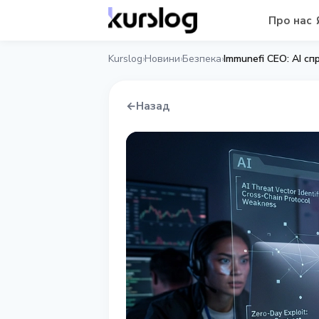
Про нас
Kurslog
Новини
Безпека
Immunefi CEO: AI с
›
›
›
←
Назад