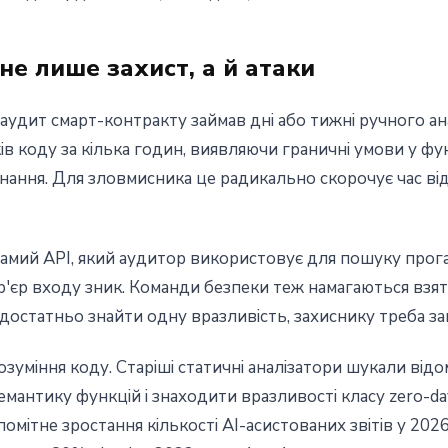
не лише захист, а й атаки
удит смарт-контракту займав дні або тижні ручного ан
ів коду за кілька годин, виявляючи граничні умови у фун
онання. Для зловмисника це радикально скорочує час ві
самий API, який аудитор використовує для пошуку про
ар'єр входу зник. Команди безпеки теж намагаються взяти
 достатньо знайти одну вразливість, захиснику треба зак
зуміння коду. Старіші статичні аналізатори шукали відо
емантику функцій і знаходити вразливості класу zero-da
омітне зростання кількості AI-асистованих звітів у 2026