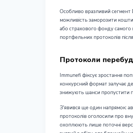
Особливо вразливий сегмент DE
можливість заморозити кошти,
або страхового фонду самого п
портфельних протоколів після 
Протоколи перебуд
Immunefi фіксує зростання поп
конкурсний формат залучає де
знижують шанси пропустити п
З'явився ще один напрямок: ав
протоколів оголосили про внут
охоплюють лише поточні версії