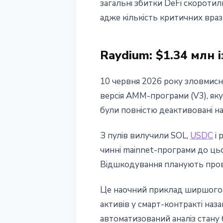
загальні збитки DeFi скоротил
адже кількість критичних враз
Raydium: $1.34 млн 
10 червня 2026 року зловмисн
версія AMM-програми (V3), яку к
були повністю деактивовані на
З пулів вилучили SOL,
USDC
і 
чинні mainnet-програми до ць
Відшкодування планують пров
Це наочний приклад ширшого п
активів у смарт-контракті на
автоматизований аналіз стану б