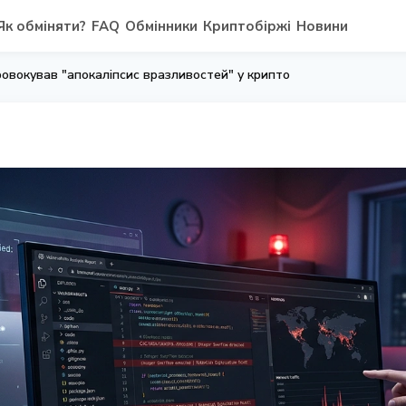
Як обміняти?
FAQ
Обмінники
Криптобіржі
Новини
провокував "апокаліпсис вразливостей" у крипто