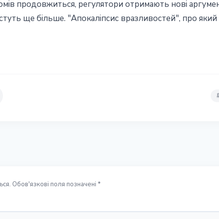
омів продовжиться, регулятори отримають нові аргуме
ростуть ще більше. "Апокаліпсис вразливостей", про яки
ся. Обов'язкові поля позначені *