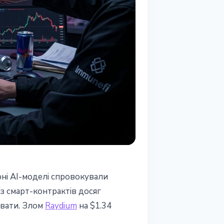
ні AI-моделі спровокували
із смарт-контрактів досяг
увати. Злом
Raydium
на $1.34