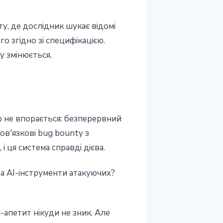
ту, де дослідник шукає відомі
 згідно зі специфікацією.
у змінюється.
ор не впорається: безперервний
ов'язкові bug bounty з
 ця система справді дієва.
а AI-інструменти атакуючих?
-апетит нікуди не зник. Але