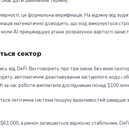
 знає дати закінчення терміну.
лярності, це формальна верифікація. На відміну від ауди
кація математично доводить, що код виконується строго
е коли AI пришвидшує атаки, розрахунок вартості захист
ється сектор
сь від DeFi. Він говорить про три зміни, без яких сект
удиту, автоматичне деактивування застарілого коду і об
 за час роботи виплатила дослідникам понад $100 млн, і
ється легітимна система пошуку вразливостей швидше з
$63 000, а ринок залишається відносно стабільним, DeFi