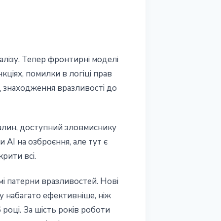
алізу. Тепер фронтирні моделі
кціях, помилки в логіці прав
д знаходження вразливості до
галин, доступний зловмиснику
 AI на озброєння, але тут є
рити всі.
мі патерни вразливостей. Нові
y набагато ефективніше, ніж
 році. За шість років роботи