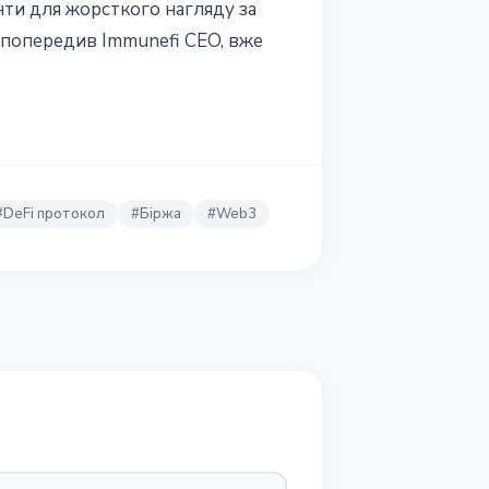
нти для жорсткого нагляду за
й попередив Immunefi CEO, вже
#
DeFi протокол
#
Біржа
#
Web3