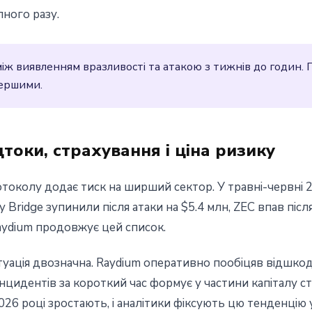
ного разу.
між виявленням вразливості та атакою з тижнів до годин.
першими.
дтоки, страхування і ціна ризику
токолу додає тиск на ширший сектор. У травні-червні 2
y Bridge зупинили після атаки на $5.4 млн, ZEC впав піс
Raydium продовжує цей список.
туація двозначна. Raydium оперативно пообіцяв відшкод
 інцидентів за короткий час формує у частини капіталу ст
026 році зростають, і аналітики фіксують цю тенденцію 