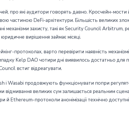
чей, про які аудитори говорять давно. Кросчейн-мости й
ою частиною DeFi-архітектури. Більшість великих злом
ні механізми захисту, такі як Security Council Arbitrum,
А юридичне вирішення займає місяці.
ейкінг-протоколах, варто перевірити наявність механіз
 випадку Kelp DAO чотири дні виявилось достатньо для 
Council встиг відреагувати.
h і Wasabi продовжують функціонувати попри регулято
 відмивання великих сум залишається реальним сценар
ери й Ethereum-протоколи анонімізації технічно доступні