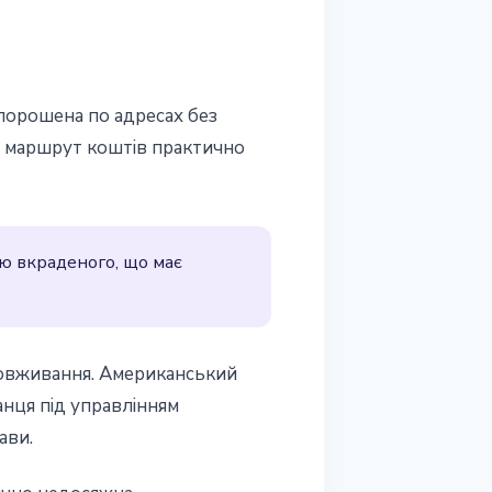
порошена по адресах без
и маршрут коштів практично
ою вкраденого, що має
 зловживання. Американський
анця під управлінням
ави.