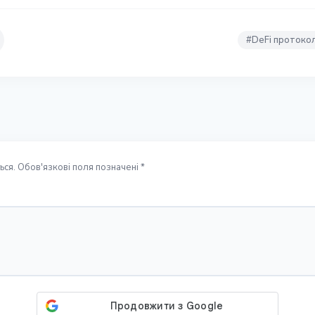
#
DeFi протоко
ся. Обов'язкові поля позначені *