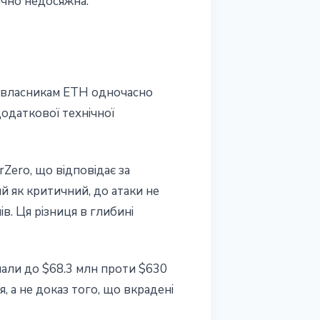
ично недосяжна.
є власникам ETH одночасно
одаткової технічної
Zero, що відповідає за
й як критичний, до атаки не
в. Ця різниця в глибині
пали до $68.3 млн проти $630
, а не доказ того, що вкрадені