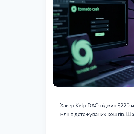
БЕЗПЕКА
Хакер Kelp DAO відмив $220 мл
Хакер Kelp DA
млн відстежуваних коштів. Ш
Cash, Wasabi і