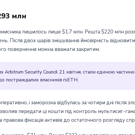
293 млн
вмисника лишилось лише $1.7 млн. Решта $220 млн роз
ь. Після двох шарів змішування ймовірність відновит
ого повернення можна вважати закритим.
Arbitrum Security Council 21 квітня, стали єдиною частин
до постраждалих власників rsETH.
 оперативно, і заморозка відбулась за чотири дні після
озволив передати ці кошти під контроль мультисиг-гам
 правова фіксація активів до остаточного розгляду спр