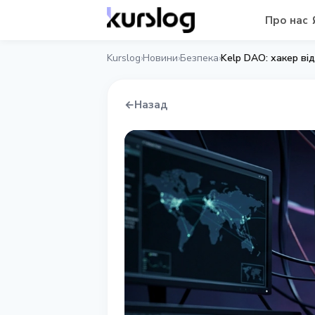
Про нас
Kurslog
Новини
Безпека
Kelp DAO: хакер ві
›
›
›
←
Назад