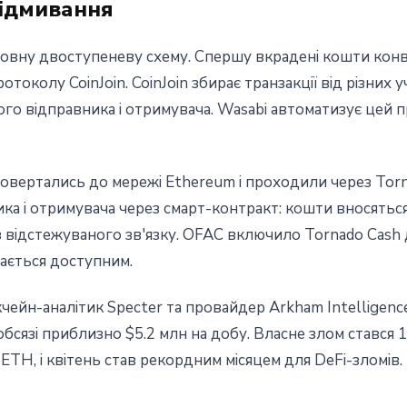
ідмивання
овну двоступеневу схему. Спершу вкрадені кошти конв
протоколу CoinJoin. CoinJoin збирає транзакції від різних 
о відправника і отримувача. Wasabi автоматизує цей п
повертались до мережі Ethereum і проходили через Tor
ика і отримувача через смарт-контракт: кошти вносяться
з відстежуваного зв'язку. OFAC включило Tornado Cash 
шається доступним.
ейн-аналітик Specter та провайдер Arkham Intelligence.
бсязі приблизно $5.2 млн на добу. Власне злом стався 1
TH, і квітень став рекордним місяцем для DeFi-зломів.