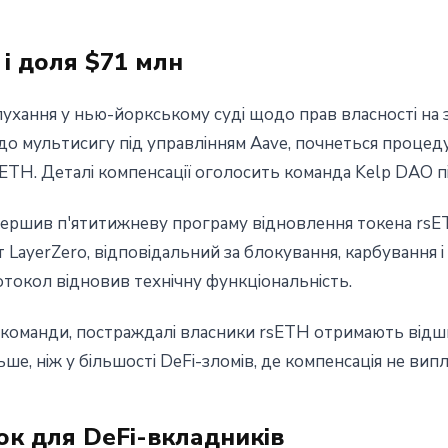
 і доля $71 млн
лухання у нью-йоркському суді щодо прав власності на
до мультисигу під управлінням Aave, почнеться процед
TH. Деталі компенсації оголосить команда Kelp DAO пі
ершив п'ятитижневу програму відновлення токена rsET
 LayerZero, відповідальний за блокування, карбування 
токол відновив технічну функціональність.
 команди, постраждалі власники rsETH отримають від
ше, ніж у більшості DeFi-зломів, де компенсація не випл
к для DeFi-вкладників