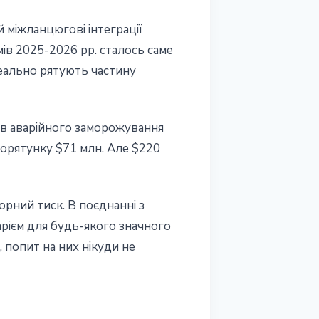
 міжланцюгові інтеграції
ів 2025-2026 рр. сталось саме
 реально рятують частину
мів аварійного заморожування
порятунку $71 млн. Але $220
рний тиск. В поєднанні з
ієм для будь-якого значного
, попит на них нікуди не