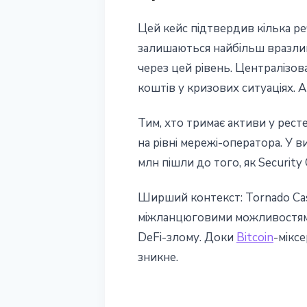
Цей кейс підтвердив кілька ре
залишаються найбільш вразлив
через цей рівень. Централізова
коштів у кризових ситуаціях. 
Тим, хто тримає активи у рест
на рівні мережі-оператора. У
млн пішли до того, як Security 
Ширший контекст: Tornado Cas
міжланцюговими можливостями
DeFi-злому. Доки
Bitcoin
-мікс
зникне.