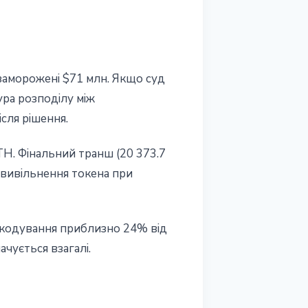
 заморожені $71 млн. Якщо суд
ура розподілу між
сля рішення.
H. Фінальний транш (20 373.7
і вивільнення токена при
шкодування приблизно 24% від
ачується взагалі.