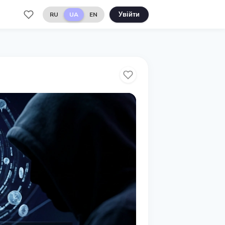
RU
UA
EN
Увійти