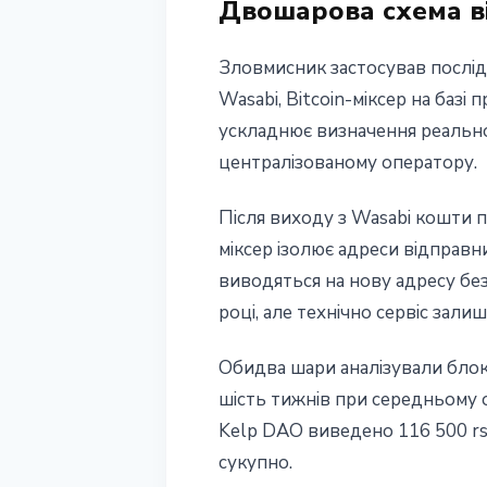
Двошарова схема в
1 червня 2026 р.
3 хв читання
Наталія Дорофєєва
Зловмисник застосував послід
Wasabi, Bitcoin-міксер на базі 
ускладнює визначення реальног
централізованому оператору.
Після виходу з Wasabi кошти 
міксер ізолює адреси відправн
виводяться на нову адресу бе
році, але технічно сервіс зали
Обидва шари аналізували блокч
шість тижнів при середньому о
Kelp DAO виведено 116 500 rsE
сукупно.