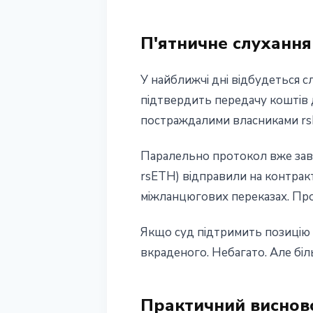
П'ятничне слухання
У найближчі дні відбудеться с
підтвердить передачу коштів 
постраждалими власниками rsE
Паралельно протокол вже зав
rsETH) відправили на контракт
міжланцюгових переказах. Про
Якщо суд підтримить позицію
вкраденого. Небагато. Але біль
Практичний висново