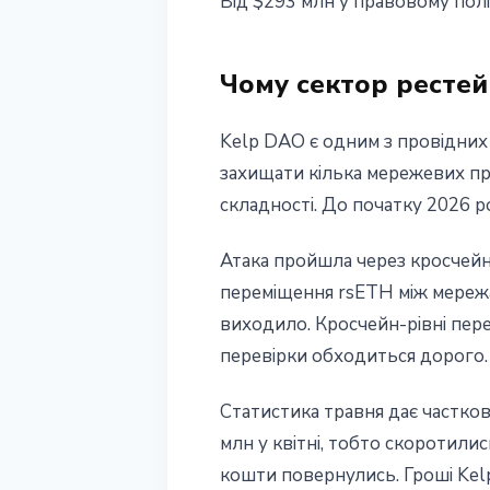
Від $293 млн у правовому пол
Чому сектор рестейк
Kelp DAO є одним з провідних
захищати кілька мережевих про
складності. До початку 2026 р
Атака пройшла через кросчейн-
переміщення rsETH між мережам
виходило. Кросчейн-рівні пере
перевірки обходиться дорого.
Статистика травня дає частков
млн у квітні, тобто скоротилис
кошти повернулись. Гроші Kelp