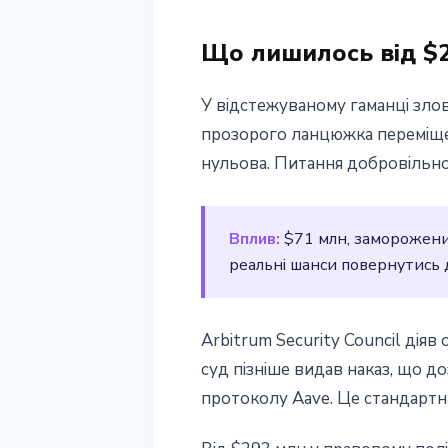
Що лишилось від $
У відстежуваному гаманці зло
прозорого ланцюжка переміщен
нульова. Питання добровільн
Вплив:
$71 млн, заморожених 
реальні шанси повернутись 
Arbitrum Security Council діяв
суд пізніше видав наказ, що д
протоколу Aave. Це стандартна