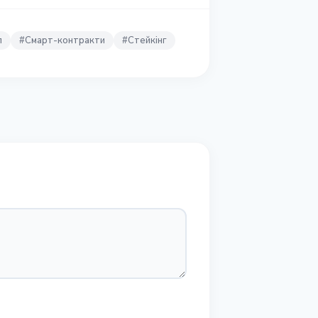
л
#
Смарт-контракти
#
Стейкінг