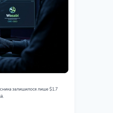
мисника залишилося лише $1.7
й.