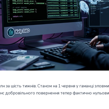
н за шість тижнів. Станом на 1 червня у гаманці злов
O відмив $220 млн: Tornado
анс добровільного повернення тепер фактично нульови
 $1.7 млн у залишку