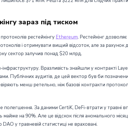
і лишилось $71 млн. Решта $222 млн для слідчих практ
інгу зараз під тиском
 протоколів рестейкінгу
Ethereum
. Рестейкінг дозволя
токолів і отримувати вищий відсоток, але за рахунок д
оку сектор залучив понад $20 млрд.
інфраструктуру. Вразливість знайшли у контракті Layer
и. Публічних аудитів, де цей вектор був би позначени
віряють менш ретельно, ніж базові контракти протоколі
е полегшення. За даними CertiK, DeFi-втрати у травні в
ь майже на 90%. Але це відскок після аномального місяця
 DAO у травневій статистиці не враховані.