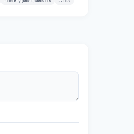
#
Інституційне прийняття
#
США