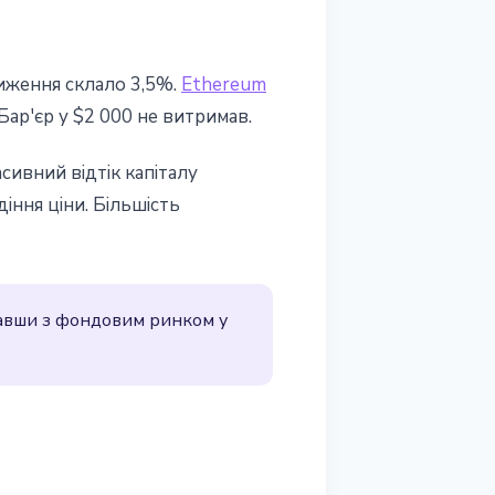
ниження склало 3,5%.
Ethereum
Бар'єр у $2 000 не витримав.
сивний відтік капіталу
діння ціни. Більшість
впавши з фондовим ринком у