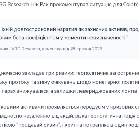
G Research Нік Рак прокоментував ситуацію для Cointe
ри їхній довгостроковий наратив як захисних активів, 
соким бета-коефіцієнтом у моменти невизначеності."
ннях LVRG Research, коментар від 28 травня 2026
дночасно закладає три ризики: геополітичне загострення
ьку протоку та зміну очікувань щодо монетарної політ
их парах знижувалася, а залишки левериджованих лонгів
иковими активами проявляється передусім у кризових си
 відносно незалежно від акцій, різка геополітична подія 
логікою "продавай ризик", і крипта потрапляє в один кош