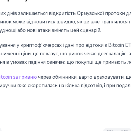
х днів залишається відкритість Ормузської протоки д
 ринок може відновитися швидко, як це вже траплялося 
уднощі або нові атаки змінять цей сценарій.
вання у криптоф'ючерсах і дані про відтоки з Bitcoin E
иженні ціни, це показує, що ринок чекає деескалацію, а
ня в умовах падіння означає, що покупці ще тримають ло
tcoin за гривню
через обмінники, варто враховувати, що
виручки вже скоротилась на кілька відсотків, і при пода