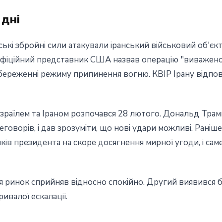
 дні
ські збройні сили атакували іранський військовий об'єк
Офіційний представник США назвав операцію "виважено
 збереженні режиму припинення вогню. КВІР Ірану відпо
раїлем та Іраном розпочався 28 лютого. Дональд Трамп 
говорів, і дав зрозуміти, що нові удари можливі. Рані
ків президента на скоре досягнення мирної угоди, і саме
 ринок сприйняв відносно спокійно. Другий виявився б
ривалої ескалації.