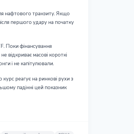
ля нафтового транзиту. Якщо
після першого удару на початку
TF. Поки фінансування
 не відкриває масові короткі
нги і не капітулювали.
 курс реагує на ринкові рухи з
льшому падінні цей показник