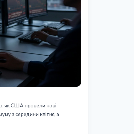
го, як США провели нові
муму з середини квітня, а