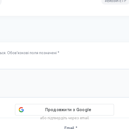
#
Bitcoin ETF
ся. Обов'язкові поля позначені *
або підтвердіть через email
Email
*