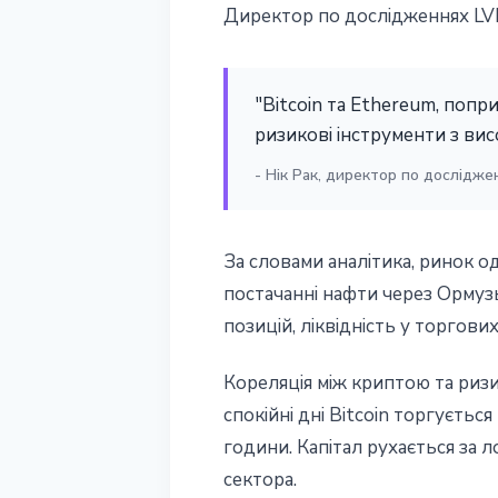
Директор по дослідженнях LVR
"Bitcoin та Ethereum, поп
ризикові інструменти з ви
- Нік Рак, директор по дослідже
За словами аналітика, ринок о
постачанні нафти через Ормуз
позицій, ліквідність у торгов
Кореляція між криптою та риз
спокійні дні Bitcoin торгується
години. Капітал рухається за 
сектора.