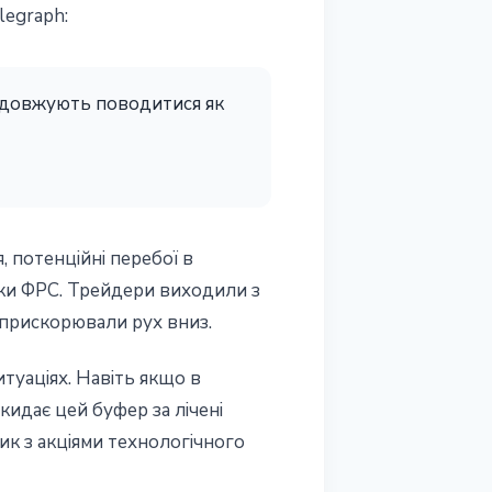
legraph:
продовжують поводитися як
, потенційні перебої в
ики ФРС. Трейдери виходили з
 прискорювали рух вниз.
туаціях. Навіть якщо в
скидає цей буфер за лічені
ик з акціями технологічного