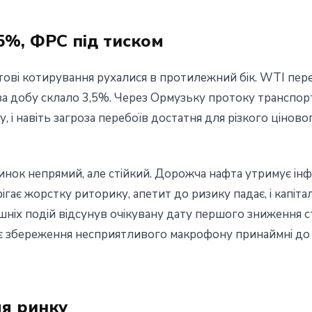
,5%, ФРС під тиском
ові котирування рухалися в протилежний бік. WTI пере
 за добу склало 3,5%. Через Ормузьку протоку транспо
, і навіть загроза перебоїв достатня для різкого цінов
нок непрямий, але стійкий. Дорожча нафта утримує ін
ігає жорстку риторику, апетит до ризику падає, і капіт
ніх подій відсунув очікувану дату першого зниження с
ає збереження несприятливого макрофону принаймні до 
ля ринку