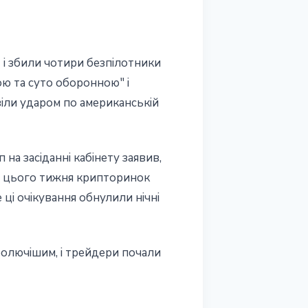
т і збили чотири безпілотники
ю та суто оборонною" і
віли ударом по американській
на засіданні кабінету заявив,
ше цього тижня крипторинок
 ці очікування обнулили нічні
олючішим, і трейдери почали