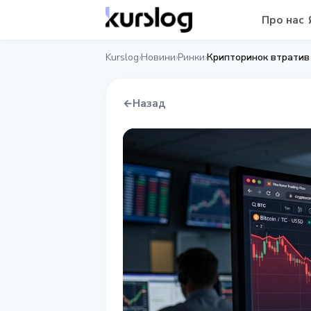
Про нас
Kurslog
Новини
Ринки
Крипторинок втратив 
›
›
›
←
Назад