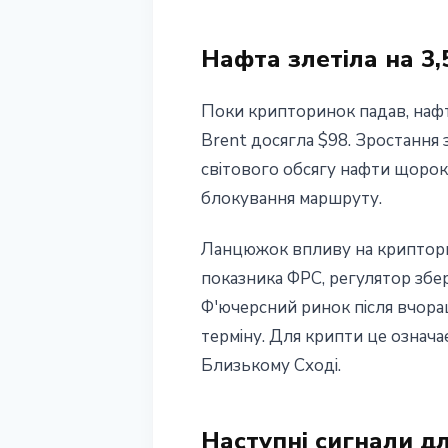
Нафта злетіла на 3
Поки крипторинок падав, нафт
Brent досягла $98. Зростання
світового обсягу нафти щороку
блокування маршруту.
Ланцюжок впливу на криптори
показника ФРС, регулятор збер
Ф'ючерсний ринок після вчораш
терміну. Для крипти це означ
Близькому Сході.
Наступні сигнали д