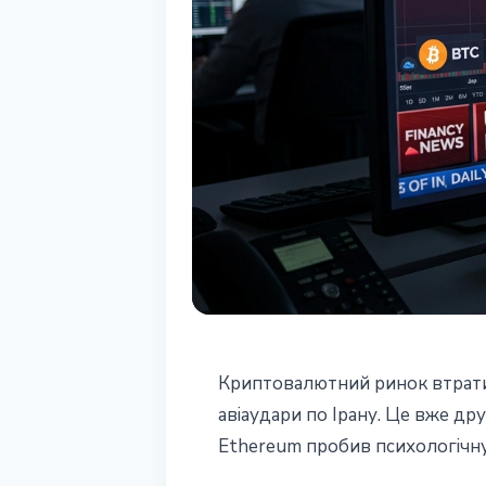
РИНКИ
Криптовалютний ринок втратив 
Крипторинок в
авіаудари по Ірану. Це вже друг
Ethereum пробив психологічну
удари США по 