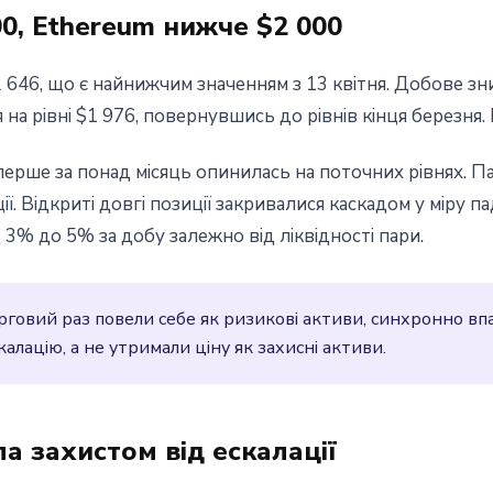
00, Ethereum нижче $2 000
72 646, що є найнижчим значенням з 13 квітня. Добове з
на рівні $1 976, повернувшись до рівнів кінця березня. 
вперше за понад місяць опинилась на поточних рівнях. Па
ї. Відкриті довгі позиції закривалися каскадом у міру па
д 3% до 5% за добу залежно від ліквідності пари.
 черговий раз повели себе як ризикові активи, синхронно 
калацію, а не утримали ціну як захисні активи.
а захистом від ескалації