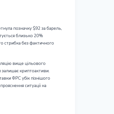
тнула позначку $92 за барель,
ртується близько 20%
ого стрибка без фактичного
фляцію вище цільового
ал залишає криптоактиви.
тавки ФРС убік пізнішого
прояснення ситуації на