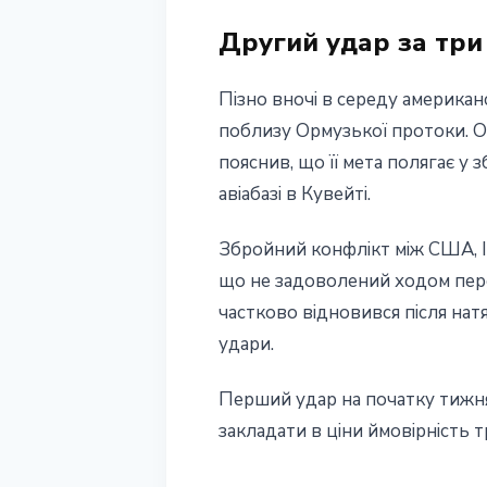
28 травня 2026 р.
3 хв читання
Другий удар за три
Наталія Дорофєєва
Пізно вночі в середу американ
поблизу Ормузької протоки. 
пояснив, що її мета полягає у
авіабазі в Кувейті.
Збройний конфлікт між США, Із
що не задоволений ходом пере
частково відновився після натя
удари.
Перший удар на початку тижня
закладати в ціни ймовірність т