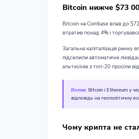
Bitcoin нижче $73 0
Bitcoin на Coinbase впав до $
втратив понад 4% і торгувався 
Загальна капіталізація ринку 
підсилили автоматичні ліквідаці
альткоїнів з топ-20 просіли ві
Вплив:
Bitcoin і Ethereum у
відповідь на геополітичну ес
Чому крипта не стал