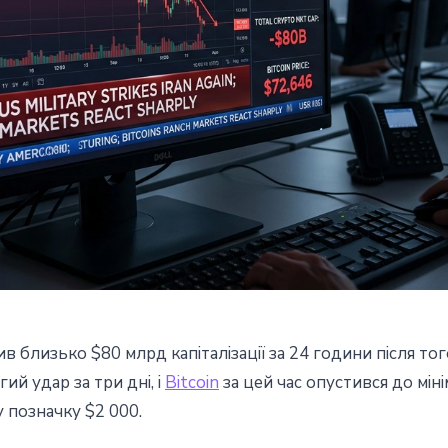
близько $80 млрд капіталізації за 24 години після то
тратив $80 млрд за добу:
ий удар за три дні, і
Bitcoin
за цей час опустився до міні
 позначку $2 000.
Ірану