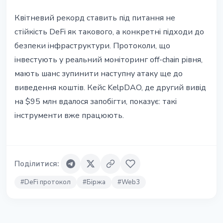
Квітневий рекорд ставить під питання не
стійкість DeFi як такового, а конкретні підходи до
безпеки інфраструктури. Протоколи, що
інвестують у реальний моніторинг off-chain рівня,
мають шанс зупинити наступну атаку ще до
виведення коштів. Кейс KelpDAO, де другий вивід
на $95 млн вдалося запобігти, показує: такі
інструменти вже працюють.
Поділитися
:
#
DeFi протокол
#
Біржа
#
Web3