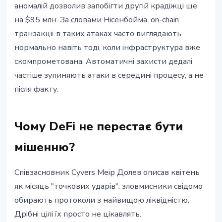
аномалій дозволив запобігти другій крадіжці ще
на $95 млн. За словами Нісенбойма, on-chain
транзакції в таких атаках часто виглядають
нормально навіть тоді, коли інфраструктура вже
скомпрометована. Автоматичні захисти дедалі
частіше зупиняють атаки в середині процесу, а не
після факту.
Чому DeFi не перестає бути
мішенню?
Співзасновник Cyvers Меір Долев описав квітень
як місяць "точкових ударів": зловмисники свідомо
обирають протоколи з найвищою ліквідністю.
Дрібні цілі їх просто не цікавлять.