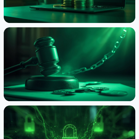
НОВИНА
Злом Coldcard сягнув $114 мільйонів: четверта
хвиля атаки і попередження CZ
3 серпня 2026 р.
5 хв читання
НОВИНА
BNB Chain судиться через мемкоін ASTEROID
2 серпня 2026 р.
4 хв читання