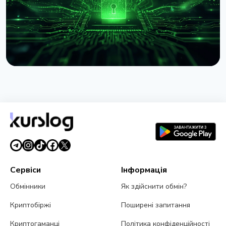
НОВИНА
IBM заявила про квантову перевагу: що це
означає для Bitcoin
2 серпня 2026 р.
4 хв читання
Сервіси
Інформація
Обмінники
Як здійснити обмін?
Криптобіржі
Поширені запитання
Криптогаманці
Політика конфіденційності