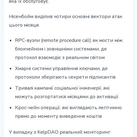
яка їх обслуговує.
Нісенбойм виділив чотири основні вектори атак
цього місяця:
RPC-вузли (remote procedure call) як мости між
блокчейном і зовнішніми системами, де
протокол взаємодіє з реальним світом
Хмарні системи управління ключами, де
протоколи зберігають секрети підписантів
Тривалі кампанії соціальної інженерії, які
можуть розгортатися місяцями до активації
Крос-чейн операції, які виглядають легітимно
прямо до моменту виведення коштів
У випадку з KelpDAO реальний моніторинг