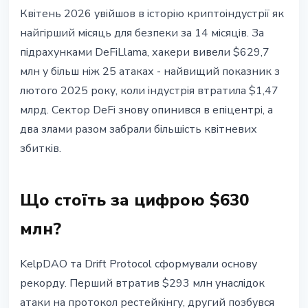
БЕЗПЕКА
Квітень 2026 увійшов в історію криптоіндустрії як
Квітень 2026: крипторинок
найгірший місяць для безпеки за 14 місяців. За
втратив $630 млн у зламах -
підрахунками DeFiLlama, хакери вивели $629,7
найгірший місяць за рік
млн у більш ніж 25 атаках - найвищий показник з
лютого 2025 року, коли індустрія втратила $1,47
30 квітня 2026 р.
3 хв читання
млрд. Сектор DeFi знову опинився в епіцентрі, а
Наталія Дорофєєва
два злами разом забрали більшість квітневих
збитків.
Що стоїть за цифрою $630
млн?
KelpDAO та Drift Protocol сформували основу
рекорду. Перший втратив $293 млн унаслідок
атаки на протокол рестейкінгу, другий позбувся