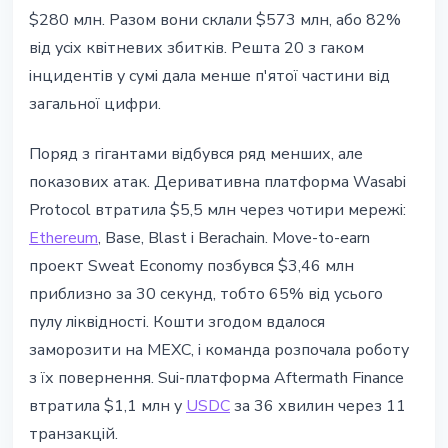
$280 млн. Разом вони склали $573 млн, або 82%
від усіх квітневих збитків. Решта 20 з гаком
інцидентів у сумі дала менше п'ятої частини від
загальної цифри.
Поряд з гігантами відбувся ряд менших, але
показових атак. Деривативна платформа Wasabi
Protocol втратила $5,5 млн через чотири мережі:
Ethereum
, Base, Blast і Berachain. Move-to-earn
проект Sweat Economy позбувся $3,46 млн
приблизно за 30 секунд, тобто 65% від усього
пулу ліквідності. Кошти згодом вдалося
заморозити на MEXC, і команда розпочала роботу
з їх повернення. Sui-платформа Aftermath Finance
втратила $1,1 млн у
USDC
за 36 хвилин через 11
транзакцій.