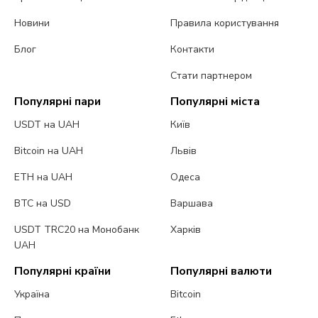
Новини
Правила користування
Блог
Контакти
Стати партнером
Популярні пари
Популярні міста
USDT на UAH
Київ
Bitcoin на UAH
Львів
ETH на UAH
Одеса
BTC на USD
Варшава
USDT TRC20 на Монобанк
Харків
UAH
Популярні країни
Популярні валюти
Україна
Bitcoin