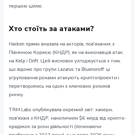
першою ціллю.
Хто стоїть за атаками?
Hacken прямо вказала на акторів, пов'язаних з
Північною Кореєю (КНДР), як на виконавців атак
на Kelp і Drift. Цей висновок узгоджується з тим,
що відомо про групи Lazarus та Bluenoroff: ці
угруповання роками атакують криптопроекти і
перетворились на один з ключових ризиків
ринку.
TRM Labs опублікувала окремий звіт: хакери,
пов'язані з КНДР, накопичили $6 млрд від крипто-
крадіжок за роки діяльності (починаючи