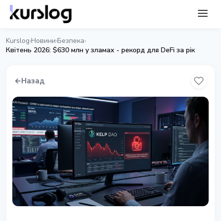
Kurslog
Новини
Безпека
›
›
›
Квітень 2026: $630 млн у зламах - рекорд для DeFi за рік
←
Назад