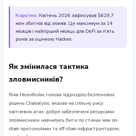
Коротко:
Квітень 2026 зафіксував $629,7
млн збитків від зламів. Це максимум за 14
місяців і найгірший місяць для DeFi за п'ять
років за оцінкою Hacken.
Як змінилася тактика
зловмисників?
Янів Нісенбойм, голова підрозділу безпекових
рішень Chainalysis, вказав на спільну рису
квітневих атак: добре забезпечені ресурсами
зловмисники навчились бити по стиках між on-
chain протоколами та off-chain інфраструктурою,