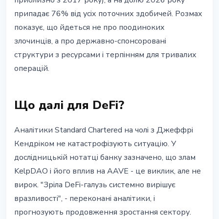
приблизно з 2017 року), а на долю 2026 року
припадає 76% від усіх поточних здобичей. Розмах
показує, що йдеться не про поодиноких
злочинців, а про державно-спонсоровані
структури з ресурсами і терпінням для тривалих
операцій.
Що далі для DeFi?
Аналітики Standard Chartered на чолі з Джеффрі
Кендріком не катастрофізують ситуацію. У
дослідницькій нотатці банку зазначено, що злам
KelpDAO і його вплив на AAVE - це виклик, але не
вирок. "Зріла DeFi-галузь системно вирішує
вразливості", - переконані аналітики, і
прогнозують продовження зростання сектору.