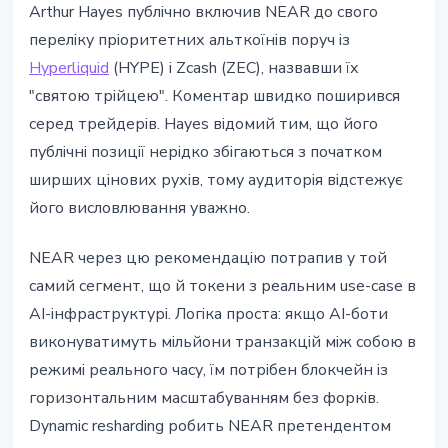
Arthur Hayes публічно включив NEAR до свого
переліку пріоритетних альткоїнів поруч із
Hyperliquid
(HYPE) і Zcash (ZEC), назвавши їх
"святою трійцею". Коментар швидко поширився
серед трейдерів. Hayes відомий тим, що його
публічні позиції нерідко збігаються з початком
ширших цінових рухів, тому аудиторія відстежує
його висловлювання уважно.
NEAR через цю рекомендацію потрапив у той
самий сегмент, що й токени з реальним use-case в
AI-інфраструктурі. Логіка проста: якщо AI-боти
виконуватимуть мільйони транзакцій між собою в
режимі реального часу, їм потрібен блокчейн із
горизонтальним масштабуванням без форків.
Dynamic resharding робить NEAR претендентом