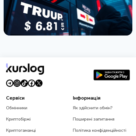
НОВИНА
Покупці токена TRUMP втратили $3,81 мільярда:
дані Nansen
5 липня 2026 р.
5 хв читання
Сервіси
Інформація
Обмінники
Як здійснити обмін?
Криптобіржі
Поширені запитання
Криптогаманці
Політика конфіденційності