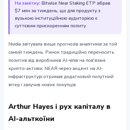
На замітку:
Bitwise Near Staking ETP зібрав
$7 млн за тиждень, що для продукту з
вузькою інституційною аудиторією є
суттєвим прискоренням попиту.
Nvidia звітувала вище прогнозів аналітиків за той
самий тиждень. Ринок традиційно переносить
позитив від виробників AI-чіпів на пов'язані
крипто-активи. NEAR через акцент на AI-
інфраструктурі отримав додатковий попутний
вітер і залучив нових покупців.
Arthur Hayes і рух капіталу в
AI-альткоїни