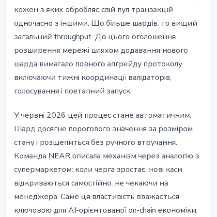
кожен з яких обробляє свій пул транзакцій
одночасно з іншими. Що більше шардів, то вищий
загальний throughput. До цього оголошення
розширення мережі шляхом додавання нового
шарда вимагало повного апгрейду протоколу,
включаючи тижні координації валідаторів,
голосування і поетапний запуск.
У червні 2026 цей процес стане автоматичним.
Шард досягне порогового значення за розміром
стану і розщепиться без ручного втручання.
Команда NEAR описала механізм через аналогію з
супермаркетом: коли черга зростає, нові каси
відкриваються самостійно, не чекаючи на
менеджера. Саме ця властивість вважається
ключовою для AI-орієнтованої on-chain економіки,