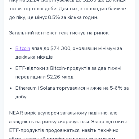
піку на $2.24 скоригувалась до $2.05 ще до кінця
тієї ж торгової доби. Для тих, хто входив ближче
до піку, це мінус 8.5% за кілька годин.
Загальний контекст теж тиснув на ринок.
Bitcoin
впав до $74 300, оновивши мінімум за
декілька місяців
ETF-відтоки з Bitcoin-продуктів за два тижні
перевищили $2.26 млрд
Ethereum і Solana торгувалися нижче на 5-6% за
добу
NEAR виріс всупереч загальному падінню, але
ліквідність на ринку скорочується. Якщо відтоки з
ETF-продуктів продовжаться, навіть технічно