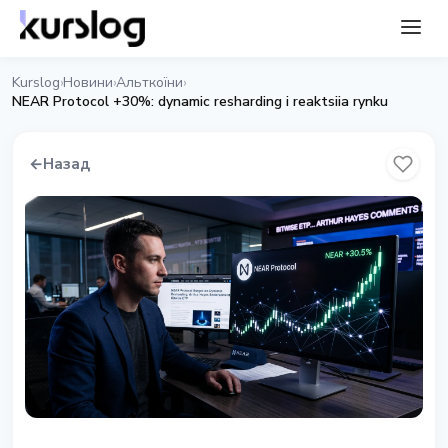
Kurslog
Новини
Альткоїни
›
›
›
NEAR Protocol +30%: dynamic resharding i reaktsiia rynku
←
Назад