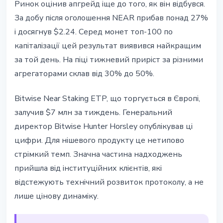
Ринок оцінив апгрейд іще до того, як він відбувся.
За добу після оголошення NEAR прибав понад 27%
і досягнув $2.24. Серед монет топ-100 по
капіталізації цей результат виявився найкращим
за той день. На піці тижневий приріст за різними
агрегаторами склав від 30% до 50%.
Bitwise Near Staking ETP, що торгується в Європі,
залучив $7 млн за тиждень. Генеральний
директор Bitwise Hunter Horsley опублікував ці
цифри. Для нішевого продукту це нетипово
стрімкий темп. Значна частина надходжень
прийшла від інституційних клієнтів, які
відстежують технічний розвиток протоколу, а не
лише цінову динаміку.