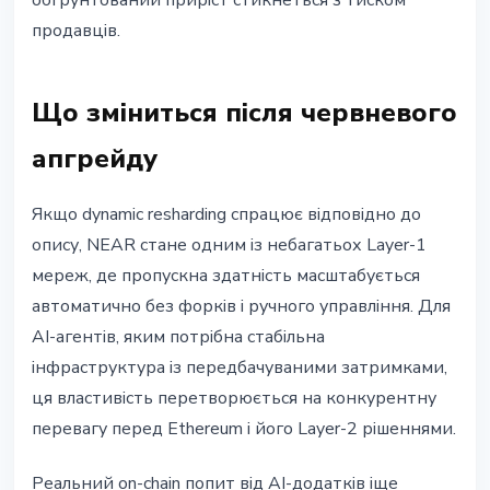
обгрунтований приріст стикнеться з тиском
продавців.
Що зміниться після червневого
апгрейду
Якщо dynamic resharding спрацює відповідно до
опису, NEAR стане одним із небагатьох Layer-1
мереж, де пропускна здатність масштабується
автоматично без форків і ручного управління. Для
AI-агентів, яким потрібна стабільна
інфраструктура із передбачуваними затримками,
ця властивість перетворюється на конкурентну
перевагу перед Ethereum і його Layer-2 рішеннями.
Реальний on-chain попит від AI-додатків іще