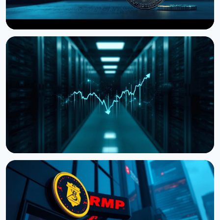
НОВИНА
Storj подала на банкрутство, але пропонує
токенхолдерам частку в компанії
27 липня 2026 р.
4 хв читання
НОВИНА
Cardano передає розробку ключових
компонентів зовнішнім командам
19 липня 2026 р.
3 хв читання