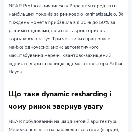
АЛЬТКОЇНИ
NEAR Protocol виявився найкращим серед сотні
NEAR Protocol +30%: що таке
найбільших токенів за ринковою капіталізацією. За
dynamic resharding і чому ринок
тиждень монета прибавила від 30% до 50% за
відреагував
різними оцінками, поки весь крипторинок
торгувався в мінус. Три чинники спрацювали
23 травня 2026 р.
3 хв читання
майже одночасно: анонс автоматичного
Наталія Дорофєєва
масштабування мережі, квантово-захищений
підпис і відкрита позиція відомого інвестора Arthur
Hayes.
Що таке dynamic resharding і
чому ринок звернув увагу
NEAR побудований на шардинговій архітектурі.
Мережа поділена на паралельні сектори (шарди),