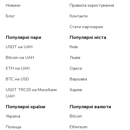
Новини
Правила користування
Блог
Контакти
Стати партнером
Популярні пари
Популярні міста
USDT на UAH
Київ
Bitcoin на UAH
Львів
ETH на UAH
Одеса
BTC на USD
Варшава
USDT TRC20 на Монобанк
Харків
UAH
Популярні країни
Популярні валюти
Україна
Bitcoin
Польща
Ethereum