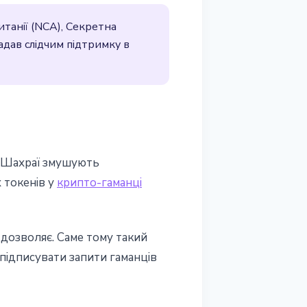
танії (NCA), Секретна
дав слідчим підтримку в
. Шахраї змушують
 токенів у
крипто-гаманці
е дозволяє. Саме тому такий
 підписувати запити гаманців