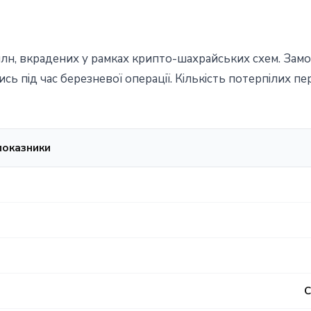
млн, вкрадених у рамках крипто-шахрайських схем. Замо
ись під час березневої операції. Кількість потерпілих п
 показники
С