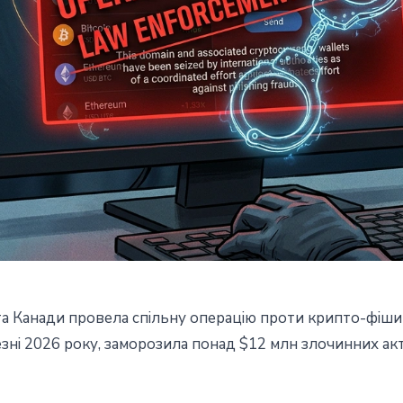
та Канади провела спільну операцію проти крипто-фіши
ntic заморозила $12 млн -
езні 2026 року, заморозила понад $12 млн злочинних акт
ританія та Канада проти