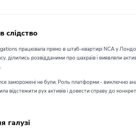
в слідство
tigations працювала прямо в штаб-квартирі NCA у Лонд
су, ділились розвідданими про шахраїв і виявляли активн
.
ce заморожені не були. Роль платформи - виключно ана
ла відстежити рух активів і довести справу до конкре
я галузі