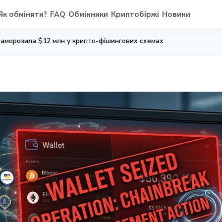
Як обміняти?
FAQ
Обмінники
Криптобіржі
Новини
 заморозила $12 млн у крипто-фішингових схемах