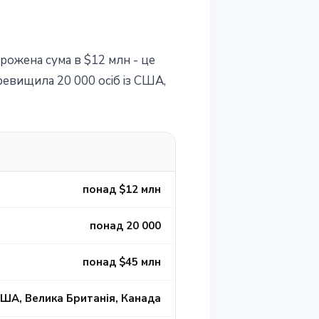
рожена сума в $12 млн - це
еревищила 20 000 осіб із США,
понад $12 млн
понад 20 000
понад $45 млн
ША, Велика Британія, Канада