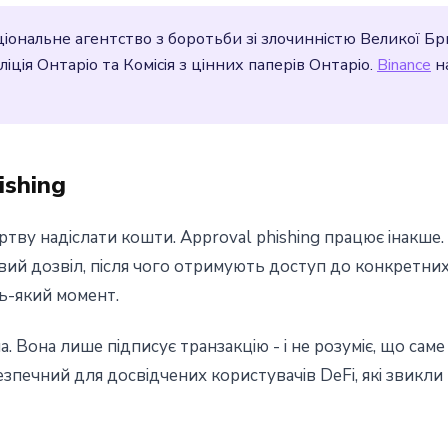
гу
ональне агентство з боротьби зі злочинністю Великої Бри
іція Онтаріо та Комісія з цінних паперів Онтаріо.
Binance
на
ishing
тву надіслати кошти. Approval phishing працює інакше
вий дозвіл, після чого отримують доступ до конкретних
ь-який момент.
. Вона лише підписує транзакцію - і не розуміє, що сам
печний для досвідчених користувачів DeFi, які звикли