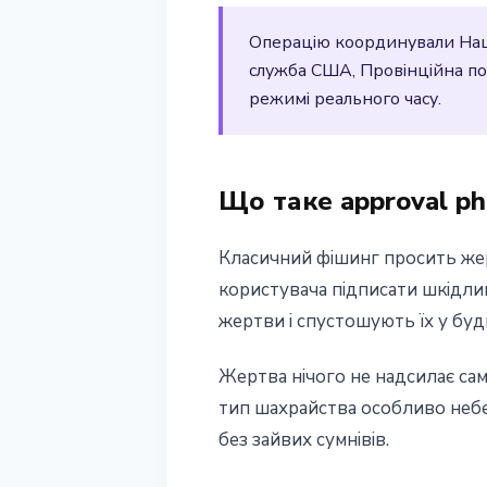
крипто-фішин
Операцію координували Наці
служба США, Провінційна пол
10 квітня 2026 р.
2 хв читання
режимі реального часу.
Наталія Дорофєєва
Що таке approval ph
Класичний фішинг просить жер
користувача підписати шкідли
жертви і спустошують їх у буд
Жертва нічого не надсилає сама
тип шахрайства особливо небез
без зайвих сумнівів.