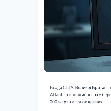
БЕЗПЕКА
Влада США, Великої Британії 
Operation Atla
Atlantic, скоординована у бер
000 жертв у трьох країнах.
США, Велика Б