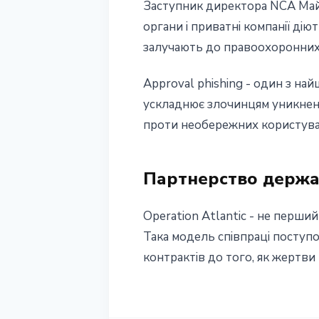
Заступник директора NCA Майл
органи і приватні компанії дію
залучають до правоохоронних
Approval phishing - один з най
ускладнює злочинцям уникненн
проти необережних користува
Партнерство держа
Operation Atlantic - не перши
Така модель співпраці поступо
контрактів до того, як жертви