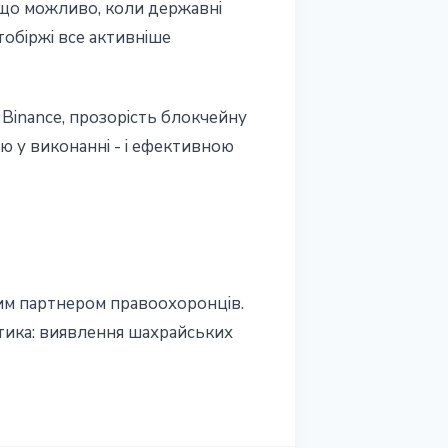
 що можливо, коли державні
тобіржі все активніше
з Binance, прозорість блокчейну
ю у виконанні - і ефективною
вним партнером правоохоронців.
ктика: виявлення шахрайських