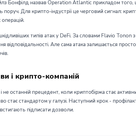
з Бонфілд назвав Operation Atlantic прикладом того,
ть поруч. Для крипто-індустрії це черговий сигнал: крип
 операцій.
шкідливіших типів атак у DeFi. За словами Flavio Tonon 
я відповідальності. Але сама атака залишається просто
чів.
ви і крипто-компаній
й і не останній прецедент, коли криптобіржа стає акти
во стає стандартом у галузі. Наступний крок - профіла
 встигають підписати дозволи.