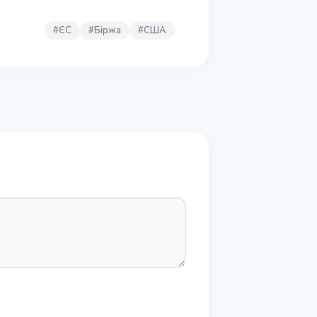
#
ЄС
#
Біржа
#
США