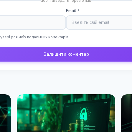
або підтвердіть через email
Email
*
раузері для моїх подальших коментарів
Залишити коментар