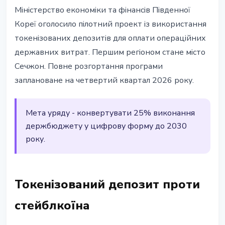
ТЕХНОЛОГІЇ
Міністерство економіки та фінансів Південної
Південна Корея тестує
Кореї оголосило пілотний проект із використання
токенізовані депозити для
токенізованих депозитів для оплати операційних
держвидатків - розгортання у Q4
державних витрат. Першим регіоном стане місто
2026
Сечжон. Повне розгортання програми
заплановане на четвертий квартал 2026 року.
16 квітня 2026 р.
2 хв читання
Наталія Дорофєєва
Мета уряду - конвертувати 25% виконання
держбюджету у цифрову форму до 2030
року.
Токенізований депозит проти
стейблкоїна