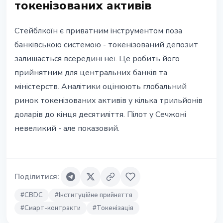
токенізованих активів
Стейблкоїн є приватним інструментом поза
банківською системою - токенізований депозит
залишається всередині неї. Це робить його
прийнятним для центральних банків та
міністерств. Аналітики оцінюють глобальний
ринок токенізованих активів у кілька трильйонів
доларів до кінця десятиліття. Пілот у Сечжоні
невеликий - але показовий.
Поділитися
:
#
CBDC
#
Інституційне прийняття
#
Смарт-контракти
#
Токенізація