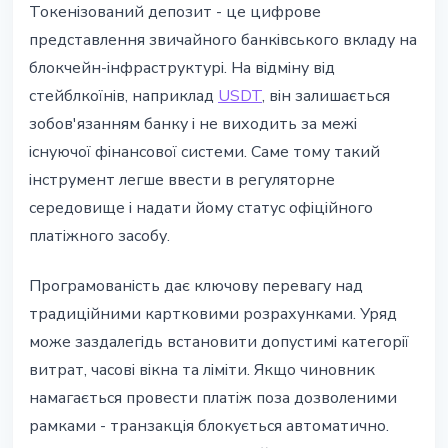
Токенізований депозит - це цифрове
представлення звичайного банківського вкладу на
блокчейн-інфраструктурі. На відміну від
стейблкоїнів, наприклад
USDT
, він залишається
зобов'язанням банку і не виходить за межі
існуючої фінансової системи. Саме тому такий
інструмент легше ввести в регуляторне
середовище і надати йому статус офіційного
платіжного засобу.
Програмованість дає ключову перевагу над
традиційними картковими розрахунками. Уряд
може заздалегідь встановити допустимі категорії
витрат, часові вікна та ліміти. Якщо чиновник
намагається провести платіж поза дозволеними
рамками - транзакція блокується автоматично.