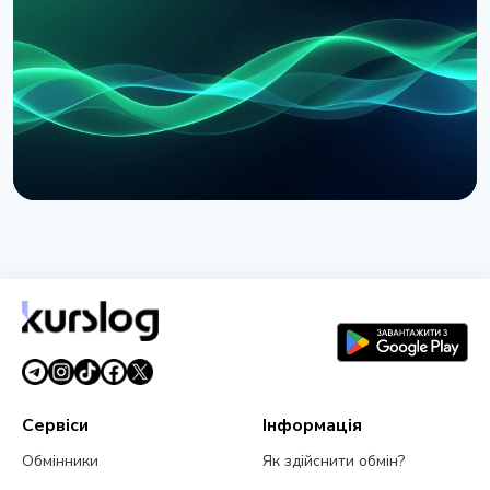
Delegation після виправлення вразливостей
1 серпня 2026 р.
3 хв читання
НОВИНА
MoonPay запустила PayBox: гаманець зі штучним
інтелектом у ChatGPT і Claude
30 липня 2026 р.
4 хв читання
Сервіси
Інформація
Обмінники
Як здійснити обмін?