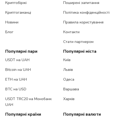
Криптобіржі
Поширені запитання
Криптогаманці
Політика конфіденційності
Новини
Правила користування
Блог
Контакти
Стати партнером
Популярні пари
Популярні міста
USDT на UAH
Київ
Bitcoin на UAH
Львів
ETH на UAH
Одеса
BTC на USD
Варшава
USDT TRC20 на Монобанк
Харків
UAH
Популярні країни
Популярні валюти