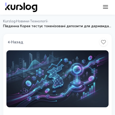
Kurslog
Новини
Технології
›
›
›
Південна Корея тестує токенізовані депозити для держвидатків
←
Назад