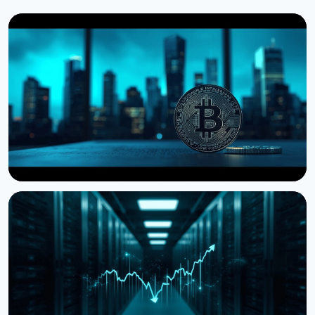
НОВИНА
Storj подала на банкрутство, але пропонує
токенхолдерам частку в компанії
27 липня 2026 р.
4 хв читання