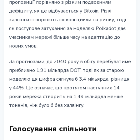
пропозиції порівняно з різким подвоєнням
дефіциту, як це відбувається у Bitcoin. Різкі
халвінги створюють шокові цикли на ринку, тоді
як поступове затухання за моделлю Polkadot дає
учасникам мережі більше часу на адаптацію до
нових умов.
За прогнозами, до 2040 року в обігу перебуватиме
приблизно 1,91 мільярда DOT, тоді як за старою
моделлю ця цифра сягнула б 3,4 мільярда, різниця
у 44%. Це означає, що протягом наступних 14
років мережа створить на 1,49 мільярда менше
токенів, ніж було б без халвінгу.
Голосування спільноти