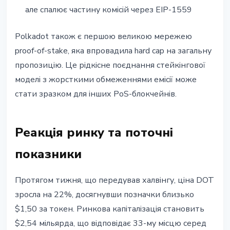
але спалює частину комісій через EIP-1559
Polkadot також є першою великою мережею
proof-of-stake, яка впровадила hard cap на загальну
пропозицію. Це рідкісне поєднання стейкінгової
моделі з жорсткими обмеженнями емісії може
стати зразком для інших PoS-блокчейнів.
Реакція ринку та поточні
показники
Протягом тижня, що передував халвінгу, ціна DOT
зросла на 22%, досягнувши позначки близько
$1,50 за токен. Ринкова капіталізація становить
$2,54 мільярда, що відповідає 33-му місцю серед