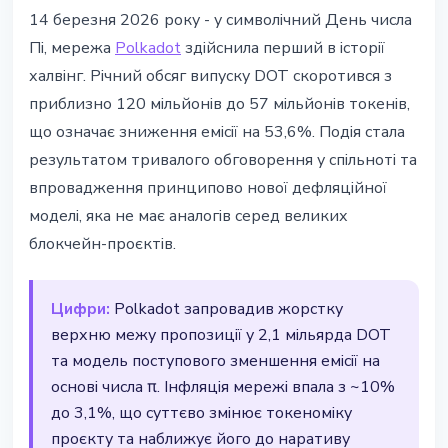
АЛЬТКОЇНИ
14 березня 2026 року - у символічний День числа
Polkadot провів перший халвінг у
Пі, мережа
Polkadot
здійснила перший в історії
День числа Пі - емісія DOT
халвінг. Річний обсяг випуску DOT скоротився з
скорочена на 53,6%
приблизно 120 мільйонів до 57 мільйонів токенів,
що означає зниження емісії на 53,6%. Подія стала
14 березня 2026 р.
4 хв читання
результатом тривалого обговорення у спільноті та
Наталія Дорофєєва
впровадження принципово нової дефляційної
моделі, яка не має аналогів серед великих
блокчейн-проєктів.
Цифри:
Polkadot запровадив жорстку
верхню межу пропозиції у 2,1 мільярда DOT
та модель поступового зменшення емісії на
основі числа π. Інфляція мережі впала з ~10%
до 3,1%, що суттєво змінює токеноміку
проєкту та наближує його до наративу