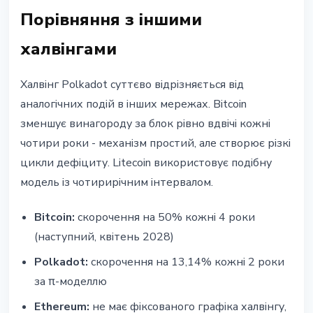
Порівняння з іншими
халвінгами
Халвінг Polkadot суттєво відрізняється від
аналогічних подій в інших мережах. Bitcoin
зменшує винагороду за блок рівно вдвічі кожні
чотири роки - механізм простий, але створює різкі
цикли дефіциту. Litecoin використовує подібну
модель із чотирирічним інтервалом.
Bitcoin:
скорочення на 50% кожні 4 роки
(наступний, квітень 2028)
Polkadot:
скорочення на 13,14% кожні 2 роки
за π-моделлю
Ethereum:
не має фіксованого графіка халвінгу,