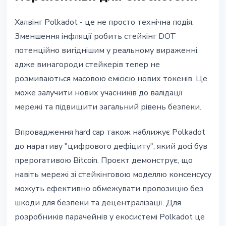
Халвінг Polkadot - це не просто технічна подія.
Зменшення інфляції робить стейкінг DOT
потенційно вигіднішим у реальному вираженні,
адже винагороди стейкерів тепер не
розмиваються масовою емісією нових токенів. Це
може залучити нових учасників до валідації
мережі та підвищити загальний рівень безпеки.
Впровадження hard cap також наближує Polkadot
до наративу "цифрового дефіциту", який досі був
прерогативою Bitcoin. Проєкт демонструє, що
навіть мережі зі стейкінговою моделлю консенсусу
можуть ефективно обмежувати пропозицію без
шкоди для безпеки та децентралізації. Для
розробників парачейнів у екосистемі Polkadot це