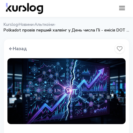
Kurslog
Новини
Альткоїни
›
›
›
Polkadot провів перший халвінг у День числа Пі - емісія DOT скорочена на 53,6%
←
Назад