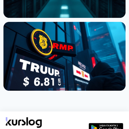
НОВИНА
Cardano передає розробку ключових
компонентів зовнішнім командам
19 липня 2026 р.
3 хв читання
НОВИНА
Покупці токена TRUMP втратили $3,81 мільярда:
дані Nansen
5 липня 2026 р.
5 хв читання