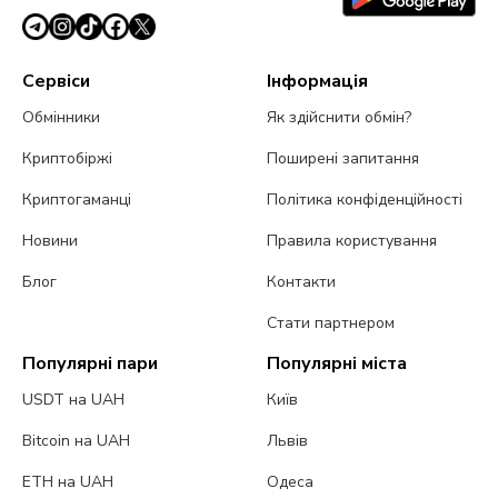
Сервіси
Інформація
Обмінники
Як здійснити обмін?
Криптобіржі
Поширені запитання
Криптогаманці
Політика конфіденційності
Новини
Правила користування
Блог
Контакти
Стати партнером
Популярні пари
Популярні міста
USDT на UAH
Київ
Bitcoin на UAH
Львів
ETH на UAH
Одеса