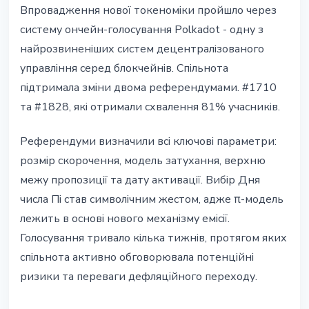
Впровадження нової токеноміки пройшло через
систему ончейн-голосування Polkadot - одну з
найрозвиненіших систем децентралізованого
управління серед блокчейнів. Спільнота
підтримала зміни двома референдумами. #1710
та #1828, які отримали схвалення 81% учасників.
Референдуми визначили всі ключові параметри:
розмір скорочення, модель затухання, верхню
межу пропозиції та дату активації. Вибір Дня
числа Пі став символічним жестом, адже π-модель
лежить в основі нового механізму емісії.
Голосування тривало кілька тижнів, протягом яких
спільнота активно обговорювала потенційні
ризики та переваги дефляційного переходу.