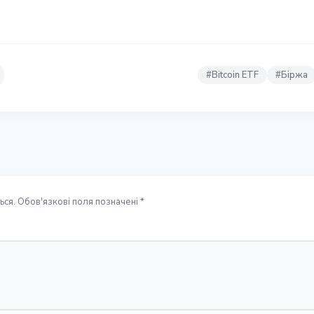
#
Bitcoin ETF
#
Біржа
ся. Обов'язкові поля позначені *