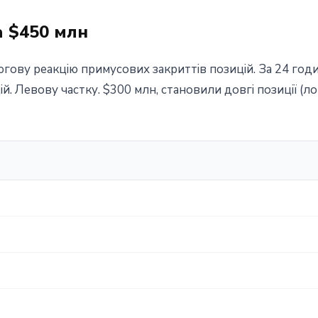
а $450 млн
гову реакцію примусових закриттів позицій. За 24 год
 Левову частку. $300 млн, становили довгі позиції (лон