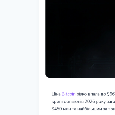
РИНКИ
Ціна
Bitcoin
різко впала до $66 
Рекордне експ
криптоопціонів 2026 року заг
$450 млн та найбільшим за три 
BTC до $66 500