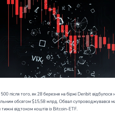
500 після того, як 28 березня на біржі Deribit відбулося
айрі на $15,6 млрд обвалило
альним обсягом $15,58 млрд. Обвал супроводжувався ма
тижні відтоком коштів із Bitcoin-ETF.
 - ліквідовано $450 млн