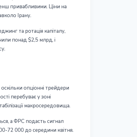
менш привабливими. Ціни на
авколо Ірану.
джинг та ротація капіталу,
или понад $2,5 млрд, і
су.
оскільки опціонні трейдери
ості перебуває у зоні
табілізації макросередовища.
ться, а ФРС подасть сигнал
00-72 000 до середини квітня.