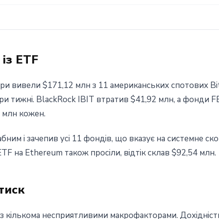
 із ETF
ри вивели $171,12 млн з 11 американських спотових Bi
три тижні. BlackRock IBIT втратив $41,92 млн, а фонди 
 млн кожен.
ним і зачепив усі 11 фондів, що вказує на системне ско
TF на Ethereum також просіли, відтік склав $92,54 млн.
тиск
 з кількома несприятливими макрофакторами. Дохідніст