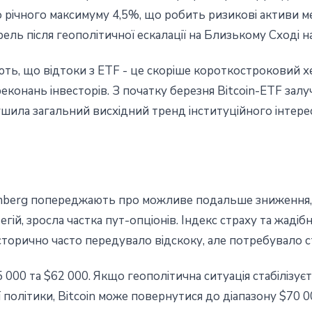
 річного максимуму 4,5%, що робить ризикові активи 
ль після геополітичної ескалації на Близькому Сході н
ають, що відтоки з ETF - це скоріше короткостроковий хе
еконань інвесторів. З початку березня Bitcoin-ETF залуч
шила загальний висхідний тренд інституційного інтере
omberg попереджають про можливе подальше зниження, 
й, зросла частка пут-опціонів. Індекс страху та жадібн
сторично часто передувало відскоку, але потребувало с
 000 та $62 000. Якщо геополітична ситуація стабілізує
олітики, Bitcoin може повернутися до діапазону $70 0