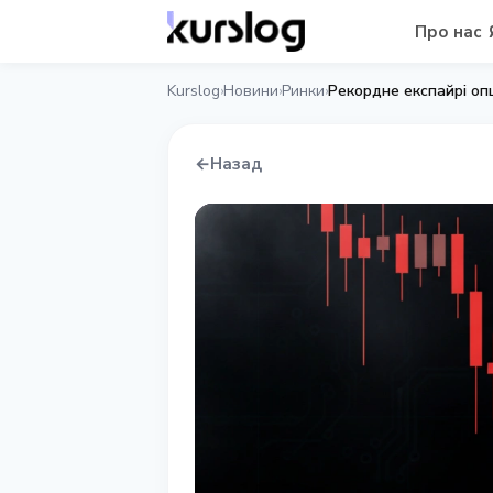
Про нас
Kurslog
Новини
Ринки
Рекордне експайрі оп
›
›
›
←
Назад