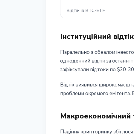
Відтік із BTC-ETF
Інституційний відтік
Паралельно з обвалом інвесто
одноденний відтік за останні 
зафіксували відтоки по $20-30
Відтік виявився широкомасштаб
проблеми окремого емітента. E
Макроекономічний 
Падіння крипторинку збіглося