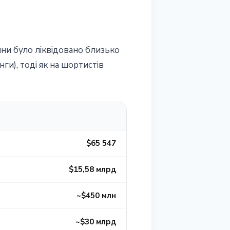
ини було ліквідовано близько
ги), тоді як на шортистів
$65 547
$15,58 млрд
~$450 млн
~$30 млрд