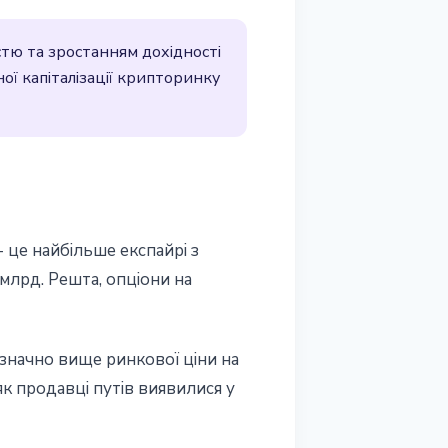
стю та зростанням дохідності
ної капіталізації крипторинку
 це найбільше експайрі з
млрд. Решта, опціони на
, значно вище ринкової ціни на
як продавці путів виявилися у