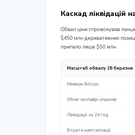
Каскад ліквідацій н
Обвал ціни спровокував ланцю
$450 млн деривативних позицій.
припало лише $50 млн.
Масштаб обвалу 28 березня
Мінімум Bitcoin
Обсяг експайрі опціонів
Ліквідації за 24 год
Втрата капіталізації