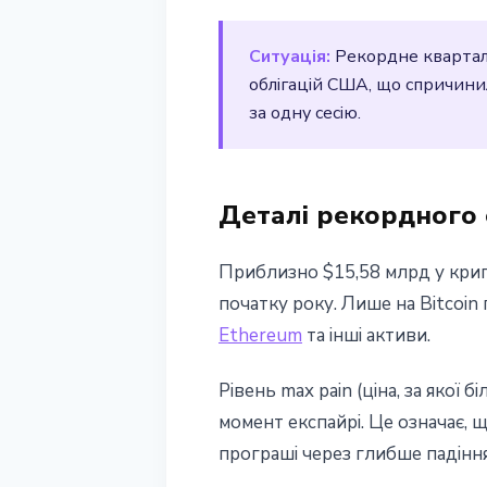
28 березня 2026 р.
2 хв читання
Ситуація:
Рекордне кварталь
Наталія Дорофєєва
облігацій США, що спричинило
за одну сесію.
Деталі рекордного 
Приблизно $15,58 млрд у крипт
початку року. Лише на Bitcoin
Ethereum
та інші активи.
Рівень max pain (ціна, за якої
момент експайрі. Це означає, щ
програші через глибше падіння,