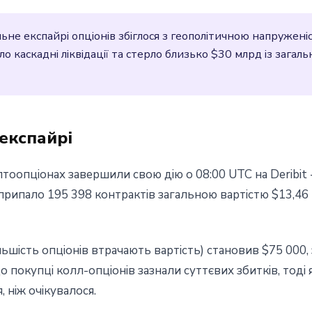
не експайрі опціонів збіглося з геополітичною напружені
 каскадні ліквідації та стерло близько $30 млрд із загаль
експайрі
оопціонах завершили свою дію о 08:00 UTC на Deribit -
 припало 195 398 контрактів загальною вартістю $13,46 
 більшість опціонів втрачають вартість) становив $75 000
о покупці колл-опціонів зазнали суттєвих збитків, тоді 
 ніж очікувалося.