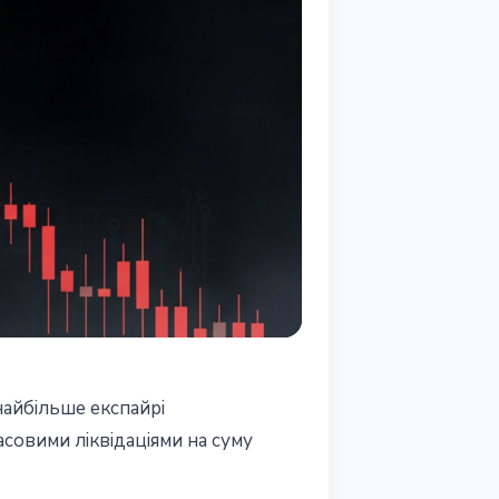
 найбільше експайрі
совими ліквідаціями на суму