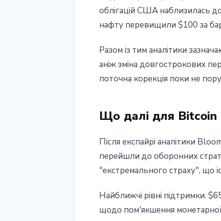
облігацій США наблизилась до
нафту перевищили $100 за баре
Разом із тим аналітики зазнач
аніж зміна довгострокових пер
поточна корекція поки не пору
Що далі для Bitcoin
Після експайрі аналітики Blo
перейшли до оборонних стратегі
"екстремального страху", що і
Найближчі рівні підтримки. $65
щодо пом'якшення монетарної п