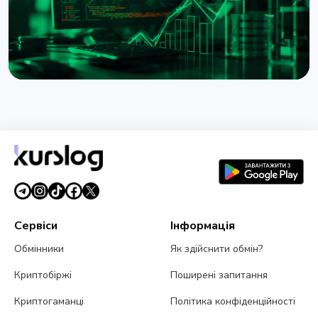
НОВИНА
XRP Ledger повертає Batch і Permission
Delegation після виправлення вразливостей
1 серпня 2026 р.
3 хв читання
Сервіси
Інформація
Обмінники
Як здійснити обмін?
Криптобіржі
Поширені запитання
Криптогаманці
Політика конфіденційності