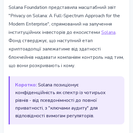
ТЕХНОЛОГІЇ
Solana Foundation представила масштабний звіт
Solana запустила фреймворк
"Privacy on Solana: A Full-Spectrum Approach for the
конфіденційності для
Modern Enterprise", спрямований на залучення
інституційних інвесторів
інституційних інвесторів до екосистеми
Solana
.
Фонд стверджує, що наступний етап
24 березня 2026 р.
3 хв читання
криптоадопції залежатиме від здатності
Наталія Дорофєєва
блокчейнів надавати компаніям контроль над тим,
що вони розкривають і кому.
Коротко:
Solana позиціонує
конфіденційність як спектр із чотирьох
рівнів - від псевдонімності до повної
приватності, з "ключами аудиту" для
відповідності вимогам регуляторів.