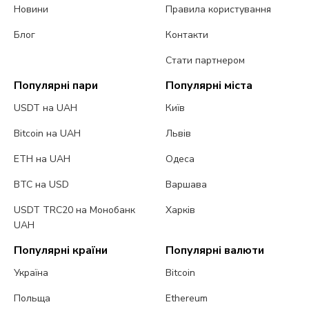
Новини
Правила користування
Блог
Контакти
Стати партнером
Популярні пари
Популярні міста
USDT на UAH
Київ
Bitcoin на UAH
Львів
ETH на UAH
Одеса
BTC на USD
Варшава
USDT TRC20 на Монобанк
Харків
UAH
Популярні країни
Популярні валюти
Україна
Bitcoin
Польща
Ethereum