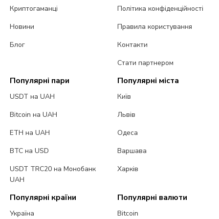
Криптогаманці
Політика конфіденційності
Новини
Правила користування
Блог
Контакти
Стати партнером
Популярні пари
Популярні міста
USDT на UAH
Київ
Bitcoin на UAH
Львів
ETH на UAH
Одеса
BTC на USD
Варшава
USDT TRC20 на Монобанк
Харків
UAH
Популярні країни
Популярні валюти
Україна
Bitcoin