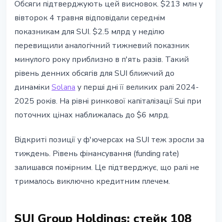
Обсяги підтверджують цей висновок. $213 млн у
вівторок 4 травня відповідали середнім
показникам для SUI. $2.5 млрд у неділю
перевищили аналогічний тижневий показник
минулого року приблизно в п'ять разів. Такий
рівень денних обсягів для SUI ближчий до
динаміки
Solana
у перші дні її великих ралі 2024-
2025 років. На рівні ринкової капіталізації Sui при
поточних цінах наближалась до $6 млрд.
Відкриті позиції у ф'ючерсах на SUI теж зросли за
тиждень. Рівень фінансування (funding rate)
залишався помірним. Це підтверджує, що ралі не
трималось виключно кредитним плечем.
SUI Group Holdings: стейк 108