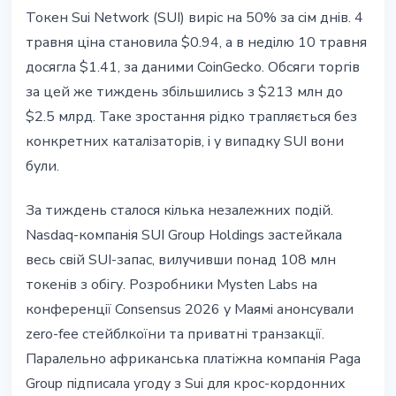
АЛЬТКОЇНИ
Токен Sui Network (SUI) виріс на 50% за сім днів. 4
SUI +50% за тиждень: Nasdaq-
травня ціна становила $0.94, а в неділю 10 травня
стейк $143 млн та zero-fee
досягла $1.41, за даними CoinGecko. Обсяги торгів
стейблкоїни
за цей же тиждень збільшились з $213 млн до
$2.5 млрд. Таке зростання рідко трапляється без
11 травня 2026 р.
5 хв читання
конкретних каталізаторів, і у випадку SUI вони
Наталія Дорофєєва
були.
За тиждень сталося кілька незалежних подій.
Nasdaq-компанія SUI Group Holdings застейкала
весь свій SUI-запас, вилучивши понад 108 млн
токенів з обігу. Розробники Mysten Labs на
конференції Consensus 2026 у Маямі анонсували
zero-fee стейблкоїни та приватні транзакції.
Паралельно африканська платіжна компанія Paga
Group підписала угоду з Sui для крос-кордонних