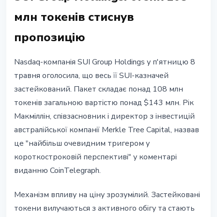
млн токенів стиснув
пропозицію
Nasdaq-компанія SUI Group Holdings у п'ятницю 8
травня оголосила, що весь її SUI-казначей
застейкований. Пакет складає понад 108 млн
токенів загальною вартістю понад $143 млн. Рік
Макміллін, співзасновник і директор з інвестицій
австралійської компанії Merkle Tree Capital, назвав
це "найбільш очевидним тригером у
короткостроковій перспективі" у коментарі
виданню CoinTelegraph.
Механізм впливу на ціну зрозумілий. Застейковані
токени вилучаються з активного обігу та стають