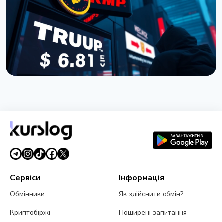
19 липня 2026 р.
3 хв читання
НОВИНА
Покупці токена TRUMP втратили $3,81 мільярда:
дані Nansen
5 липня 2026 р.
5 хв читання
Сервіси
Інформація
Обмінники
Як здійснити обмін?
Криптобіржі
Поширені запитання