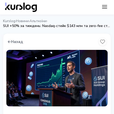
Kurslog
Новини
Альткоїни
›
›
›
SUI +50% за тиждень: Nasdaq-стейк $143 млн та zero-fee стейблкоїни
←
Назад