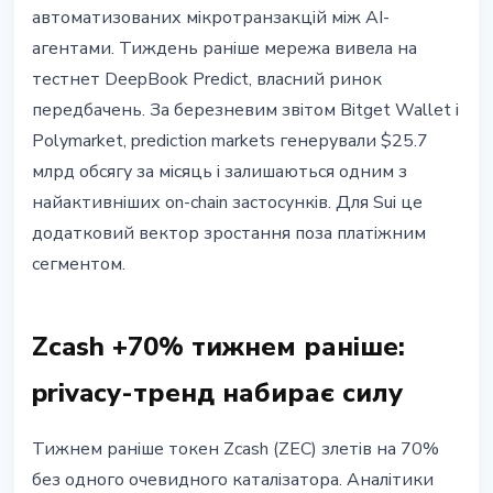
автоматизованих мікротранзакцій між AI-
агентами. Тиждень раніше мережа вивела на
тестнет DeepBook Predict, власний ринок
передбачень. За березневим звітом Bitget Wallet і
Polymarket, prediction markets генерували $25.7
млрд обсягу за місяць і залишаються одним з
найактивніших on-chain застосунків. Для Sui це
додатковий вектор зростання поза платіжним
сегментом.
Zcash +70% тижнем раніше:
privacy-тренд набирає силу
Тижнем раніше токен Zcash (ZEC) злетів на 70%
без одного очевидного каталізатора. Аналітики