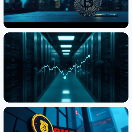
НОВИНА
Storj подала на банкрутство, але пропонує
токенхолдерам частку в компанії
27 липня 2026 р.
4 хв читання
НОВИНА
Cardano передає розробку ключових
компонентів зовнішнім командам