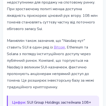
недоступними для продажу на спотовому ринку.
При зростаючому попиті менша доступна
ліквідність прискорює ціновий рух вгору. 108 млн
токенів становлять суттєву частку від поточного
обігового запасу Sui.
Макміллін також зазначив, що "Nasdaq-кут"
ставить SUI в один ряд із
Bitcoin
, Ethereum та
Solana з погляду інституційного доступу через
публічний ринок. Компанії, що торгуються на
Nasdaq із великим SUI-казначеєм, фактично
пропонують акціонерам непрямий доступ до
токена. Це розширює інвесторську базу за межі
традиційного крипторинку.
Цифри:
SUI Group Holdings застейкала 108+