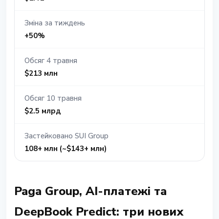
Зміна за тиждень
+50%
Обсяг 4 травня
$213 млн
Обсяг 10 травня
$2.5 млрд
Застейковано SUI Group
108+ млн (~$143+ млн)
Paga Group, AI-платежі та
DeepBook Predict: три нових