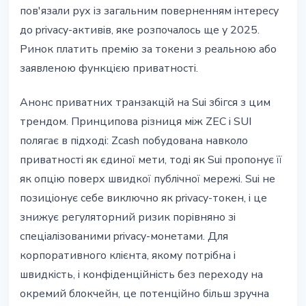
пов'язали рух із загальним поверненням інтересу
до privacy-активів, яке розпочалось ще у 2025.
Ринок платить премію за токени з реальною або
заявленою функцією приватності.
Анонс приватних транзакцій на Sui збігся з цим
трендом. Принципова різниця між ZEC і SUI
полягає в підході: Zcash побудована навколо
приватності як єдиної мети, тоді як Sui пропонує її
як опцію поверх швидкої публічної мережі. Sui не
позиціонує себе виключно як privacy-токен, і це
знижує регуляторний ризик порівняно зі
спеціалізованими privacy-монетами. Для
корпоративного клієнта, якому потрібна і
швидкість, і конфіденційність без переходу на
окремий блокчейн, це потенційно більш зручна