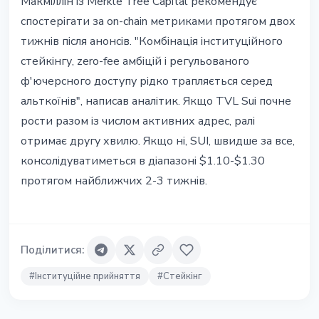
Макміллін із Merkle Tree Capital рекомендує
спостерігати за on-chain метриками протягом двох
тижнів після анонсів. "Комбінація інституційного
стейкінгу, zero-fee амбіцій і регульованого
ф'ючерсного доступу рідко трапляється серед
альткоїнів", написав аналітик. Якщо TVL Sui почне
рости разом із числом активних адрес, ралі
отримає другу хвилю. Якщо ні, SUI, швидше за все,
консолідуватиметься в діапазоні $1.10-$1.30
протягом найближчих 2-3 тижнів.
Поділитися
:
#
Інституційне прийняття
#
Стейкінг