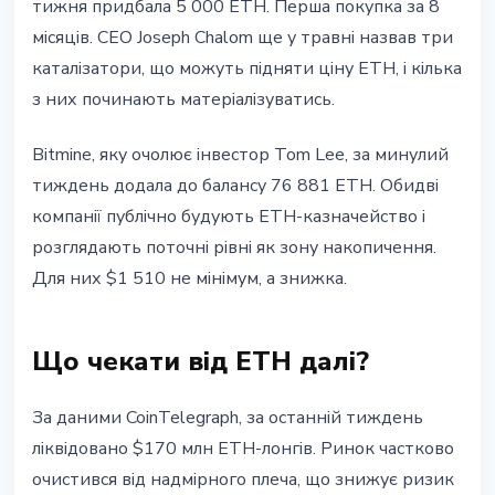
тижня придбала 5 000 ETH. Перша покупка за 8
місяців. CEO Joseph Chalom ще у травні назвав три
каталізатори, що можуть підняти ціну ETH, і кілька
з них починають матеріалізуватись.
Bitmine, яку очолює інвестор Tom Lee, за минулий
тиждень додала до балансу 76 881 ETH. Обидві
компанії публічно будують ETH-казначейство і
розглядають поточні рівні як зону накопичення.
Для них $1 510 не мінімум, а знижка.
Що чекати від ETH далі?
За даними CoinTelegraph, за останній тиждень
ліквідовано $170 млн ETH-лонгів. Ринок частково
очистився від надмірного плеча, що знижує ризик