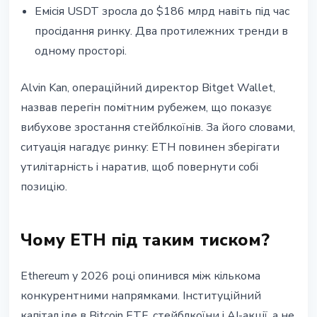
Емісія USDT зросла до $186 млрд навіть під час
просідання ринку. Два протилежних тренди в
одному просторі.
Alvin Kan, операційний директор Bitget Wallet,
назвав перегін помітним рубежем, що показує
вибухове зростання стейблкоїнів. За його словами,
ситуація нагадує ринку: ETH повинен зберігати
утилітарність і наратив, щоб повернути собі
позицію.
Чому ETH під таким тиском?
Ethereum у 2026 році опинився між кількома
конкурентними напрямками. Інституційний
капітал іде в Bitcoin ETF, стейблкоїни і AI-акції, а не