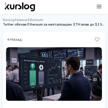
Kurslog
Новини
Ethereum
›
›
›
Tether обігнав Ethereum за капіталізацією: ETH впав до $1 510
←
Назад