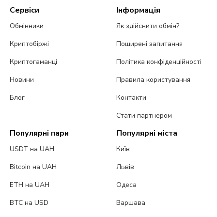
Сервіси
Інформація
Обмінники
Як здійснити обмін?
Криптобіржі
Поширені запитання
Криптогаманці
Політика конфіденційності
Новини
Правила користування
Блог
Контакти
Стати партнером
Популярні пари
Популярні міста
USDT на UAH
Київ
Bitcoin на UAH
Львів
ETH на UAH
Одеса
BTC на USD
Варшава