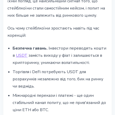
їхній погляд, це найсильніший сигнал того, що
стейблкоїни стали самостійним кейсом, і попит на
них більше не залежить від ринкового циклу.
Ось чому стейблкоїни зростають навіть під час
корекцій:
Безпечна гавань.
Інвестори переводять кошти
в
USDT
замість виходу у фіат і залишаються в
крипторинку, уникаючи волатильності.
Торгівля і DeFi потребують USDT для
розрахунків незалежно від того, бик на ринку
чи ведмідь.
Міжнародні перекази і платежі - ще один
стабільний канал попиту, що не прив'язаний до
ціни ETH або BTC.