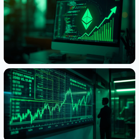
НОВИНА
Ethereum хоче обнулити винагороду за стейкінг,
коли застейкають половину монет
5 серпня 2026 р.
6 хв читання