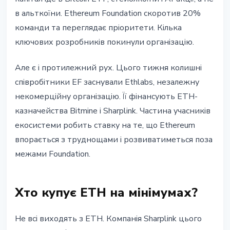
в альткоїни. Ethereum Foundation скоротив 20%
команди та переглядає пріоритети. Кілька
ключових розробників покинули організацію.
Але є і протилежний рух. Цього тижня колишні
співробітники EF заснували Ethlabs, незалежну
некомерційну організацію. Її фінансують ETH-
казначейства Bitmine і Sharplink. Частина учасників
екосистеми робить ставку на те, що Ethereum
впорається з труднощами і розвиватиметься поза
межами Foundation.
Хто купує ETH на мінімумах?
Не всі виходять з ETH. Компанія Sharplink цього