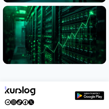
НОВИНА
BitMine наблизилася до 5% пропозиції Ethereum,
резерв сягнув $11,8 млрд
28 липня 2026 р.
5 хв читання
НОВИНА
Lido почала консолідацію $16,5 млрд
застейканого ETH на Ethereum
27 липня 2026 р.
3 хв читання