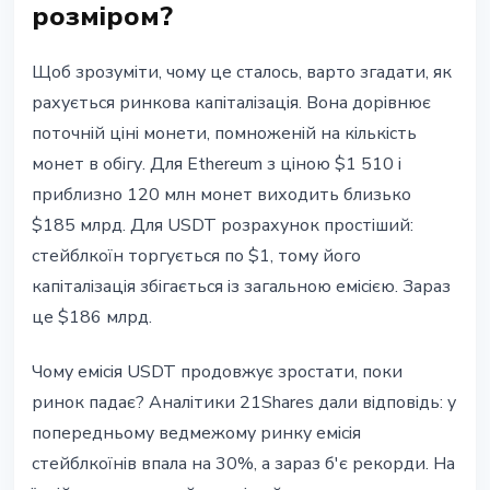
розміром?
Щоб зрозуміти, чому це сталось, варто згадати, як
рахується ринкова капіталізація. Вона дорівнює
поточній ціні монети, помноженій на кількість
монет в обігу. Для Ethereum з ціною $1 510 і
приблизно 120 млн монет виходить близько
$185 млрд. Для USDT розрахунок простіший:
стейблкоїн торгується по $1, тому його
капіталізація збігається із загальною емісією. Зараз
це $186 млрд.
Чому емісія USDT продовжує зростати, поки
ринок падає? Аналітики 21Shares дали відповідь: у
попередньому ведмежому ринку емісія
стейблкоїнів впала на 30%, а зараз б'є рекорди. На