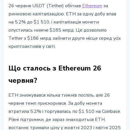
ETHEREUM
26 червня USDT (Tether) обігнав
Ethereum
за
Tether обігнав Ethereum за
ринковою капіталізацією. ETH за одну добу впав
капіталізацією: ETH впав до $1
на 5.2% до $1 510, і капіталізація монети
510
опустилась нижче $185 млрд. Це дозволило
Tether з $186 млрд зайняти друге місце серед усіх
26 червня 2026 р.
3 хв читання
криптоактивів у світі.
Наталія Дорофєєва
Що сталось з Ethereum 26
червня?
ETH знижувався кілька тижнів поспіль, але 26
червня темп прискорився. За добу монета
втратила 5.2% і торгувалась по $1 510 на Coinbase.
Рівні підтримки, де зараз знаходиться ETH,
востаннє тримали ціну у жовтні 2023 і квітні 2025