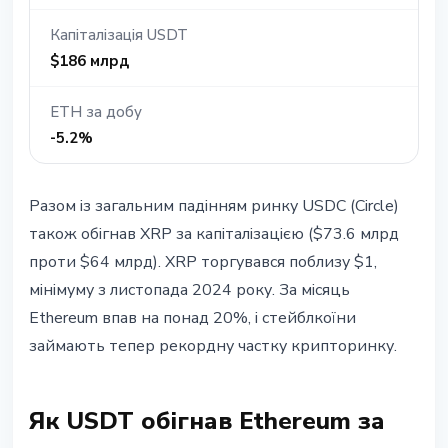
Капіталізація USDT
$186 млрд
ETH за добу
-5.2%
Разом із загальним падінням ринку USDC (Circle)
також обігнав XRP за капіталізацією ($73.6 млрд
проти $64 млрд). XRP торгувався поблизу $1,
мінімуму з листопада 2024 року. За місяць
Ethereum впав на понад 20%, і стейблкоїни
займають тепер рекордну частку крипторинку.
Як USDT обігнав Ethereum за