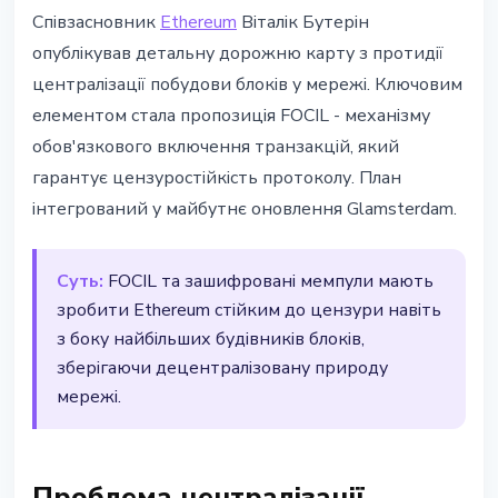
ETHEREUM
Співзасновник
Ethereum
Віталік Бутерін
Бутерін запропонував FOCIL для
опублікував детальну дорожню карту з протидії
захисту Ethereum
централізації побудови блоків у мережі. Ключовим
елементом стала пропозиція FOCIL - механізму
3 березня 2026 р.
2 хв читання
обов'язкового включення транзакцій, який
Наталія Дорофєєва
гарантує цензуростійкість протоколу. План
інтегрований у майбутнє оновлення Glamsterdam.
Суть:
FOCIL та зашифровані мемпули мають
зробити Ethereum стійким до цензури навіть
з боку найбільших будівників блоків,
зберігаючи децентралізовану природу
мережі.
Проблема централізації