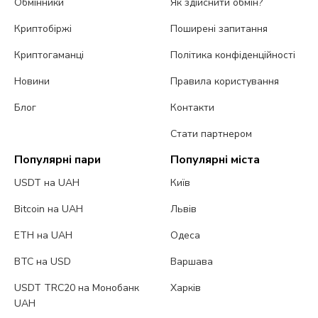
Обмінники
Як здійснити обмін?
Криптобіржі
Поширені запитання
Криптогаманці
Політика конфіденційності
Новини
Правила користування
Блог
Контакти
Стати партнером
Популярні пари
Популярні міста
USDT на UAH
Київ
Bitcoin на UAH
Львів
ETH на UAH
Одеса
BTC на USD
Варшава
USDT TRC20 на Монобанк
Харків
UAH