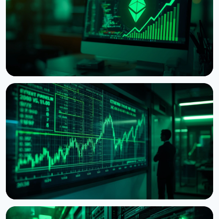
НОВИНА
Ethereum хоче обнулити винагороду за стейкінг,
коли застейкають половину монет
5 серпня 2026 р.
6 хв читання
НОВИНА