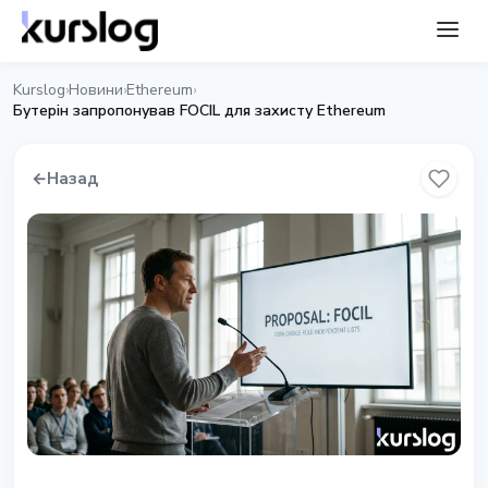
Kurslog
Новини
Ethereum
›
›
›
Бутерін запропонував FOCIL для захисту Ethereum
←
Назад