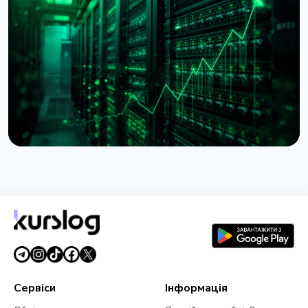
BitMine наблизилася до 5% пропозиції Ethereum,
резерв сягнув $11,8 млрд
28 липня 2026 р.
5 хв читання
НОВИНА
Lido почала консолідацію $16,5 млрд
застейканого ETH на Ethereum
27 липня 2026 р.
3 хв читання
Сервіси
Інформація