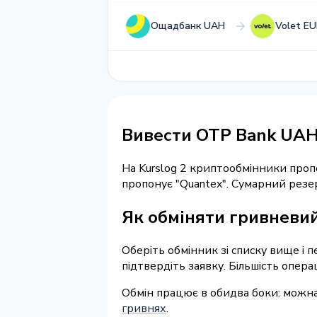
Ощадбанк UAH
Volet E
Вивести OTP Bank UAH
На Kurslog 2 криптообмінники про
пропонує "Quantex". Сумарний резе
Як обміняти гривневий
Оберіть обмінник зі списку вище і п
підтвердіть заявку. Більшість опер
Обмін працює в обидва боки: можн
гривнях
.