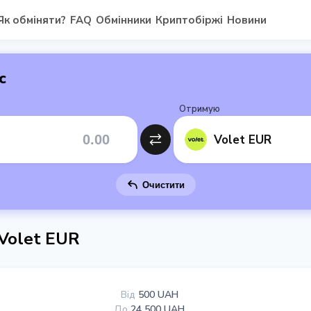
Як обміняти?
FAQ
Обмінники
Криптобіржі
Новини
с
Отримую
Volet EUR
Очистити
Volet EUR
Від
500 UAH
До
24 500 UAH