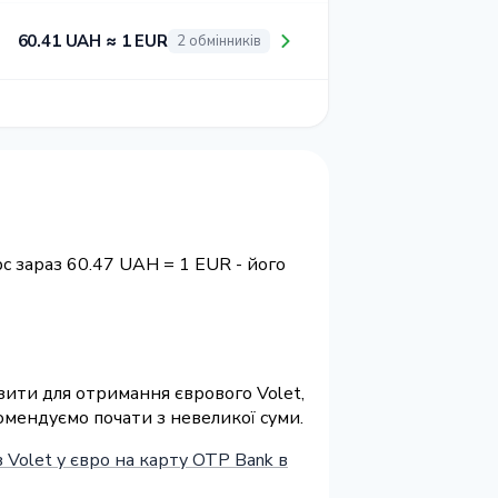
60.41 UAH ≈ 1 EUR
2 обмінників
с зараз 60.47 UAH = 1 EUR - його
ізити для отримання єврового Volet,
омендуємо почати з невеликої суми.
 Volet у євро на карту OTP Bank в