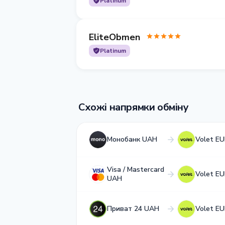
Platinum
EliteObmen
Platinum
Схожі напрямки обміну
Монобанк UAH
Volet E
Visa / Mastercard
Volet E
UAH
Приват 24 UAH
Volet E