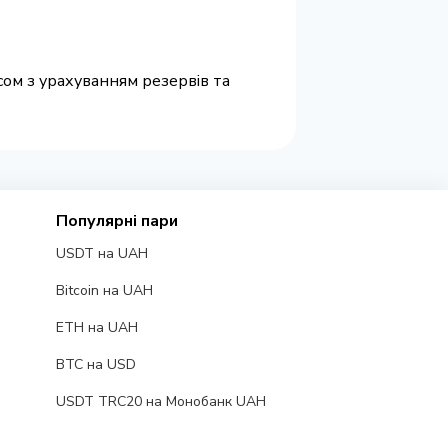
сом з урахуванням резервів та
Популярні пари
USDT на UAH
Bitcoin на UAH
ETH на UAH
BTC на USD
USDT TRC20 на Монобанк UAH