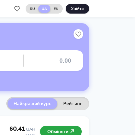
RU
UA
EN
Увійти
Найкращий курс
Рейтинг
60.41
UAH
Обміняти