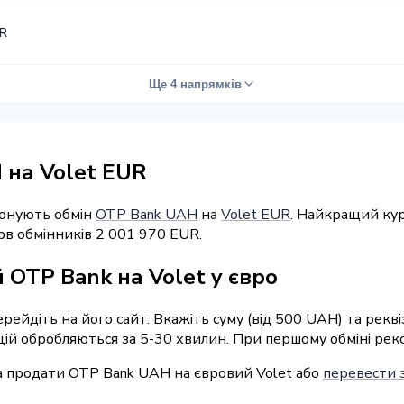
UR
Ще 4 напрямків
 на Volet EUR
понують обмін
OTP Bank UAH
на
Volet EUR
. Найкращий кур
рв обмінників 2 001 970 EUR.
 OTP Bank на Volet у євро
ерейдіть на його сайт. Вкажіть суму (від 500 UAH) та рекв
ацій обробляються за 5-30 хвилин. При першому обміні рек
а продати OTP Bank UAH на євровий Volet або
перевести з