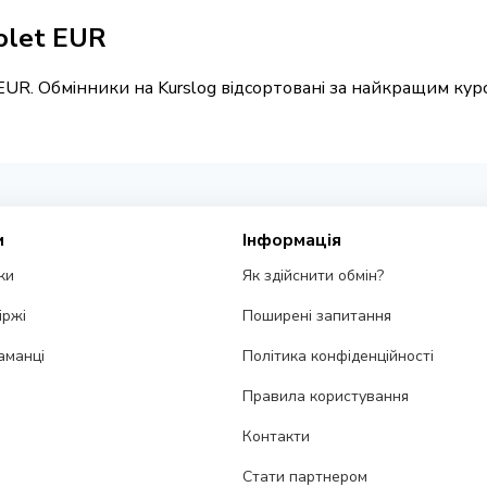
olet EUR
EUR. Обмінники на Kurslog відсортовані за найкращим кур
и
Інформація
ки
Як здійснити обмін?
іржі
Поширені запитання
аманці
Політика конфіденційності
Правила користування
Контакти
Стати партнером