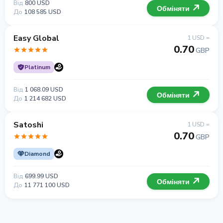
Від
800 USD
Обміняти
До
108 585 USD
Easy Global
1 USD =
0.70
GBP
Platinum
Від
1 068.09 USD
Обміняти
До
1 214 682 USD
Satoshi
1 USD =
0.70
GBP
Diamond
Від
699.99 USD
Обміняти
До
11 771 100 USD