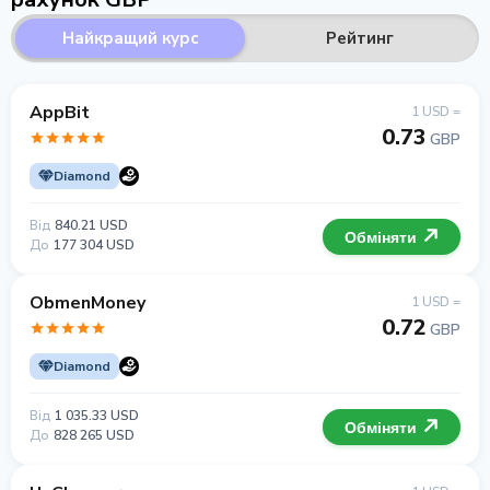
Найкращий курс
Рейтинг
AppBit
1 USD =
0.73
GBP
Diamond
Від
840.21 USD
Обміняти
До
177 304 USD
ObmenMoney
1 USD =
0.72
GBP
Diamond
Від
1 035.33 USD
Обміняти
До
828 265 USD