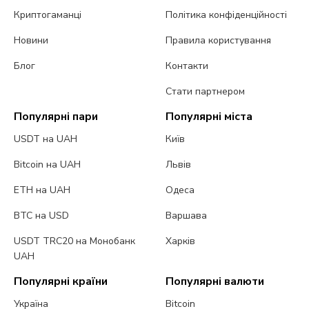
Криптогаманці
Політика конфіденційності
Новини
Правила користування
Блог
Контакти
Стати партнером
Популярні пари
Популярні міста
USDT на UAH
Київ
Bitcoin на UAH
Львів
ETH на UAH
Одеса
BTC на USD
Варшава
USDT TRC20 на Монобанк
Харків
UAH
Популярні країни
Популярні валюти
Україна
Bitcoin