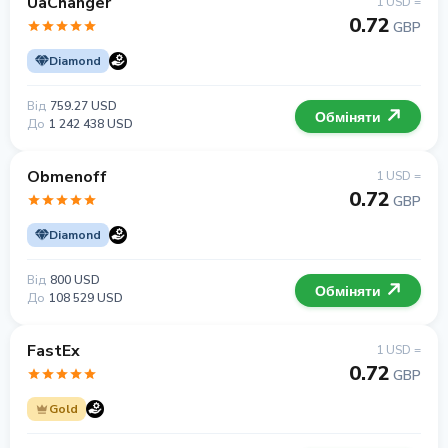
UaChanger
1 USD =
0.72
GBP
Diamond
Від
759.27 USD
Обміняти
До
1 242 438 USD
Obmenoff
1 USD =
0.72
GBP
Diamond
Від
800 USD
Обміняти
До
108 529 USD
FastEx
1 USD =
0.72
GBP
Gold