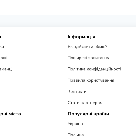
и
Інформація
ки
Як здійснити обмін?
іржі
Поширені запитання
аманці
Політика конфіденційності
Правила користування
Контакти
Стати партнером
рні міста
Популярні країни
Україна
Польща