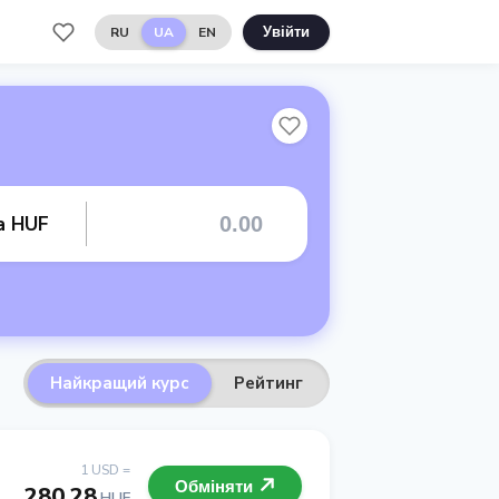
RU
UA
EN
Увійти
а HUF
Найкращий курс
Рейтинг
1 USD =
Обміняти
280.28
HUF