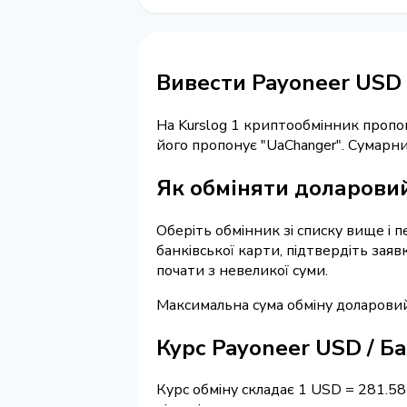
Вивести Payoneer USD 
На Kurslog 1 криптообмінник пропо
його пропонує "UaChanger". Сумарн
Як обміняти доларовий
Оберіть обмінник зі списку вище і 
банківської карти, підтвердіть зая
почати з невеликої суми.
Максимальна сума обміну доларовий
Курс Payoneer USD / Б
Курс обміну складає 1 USD = 281.58