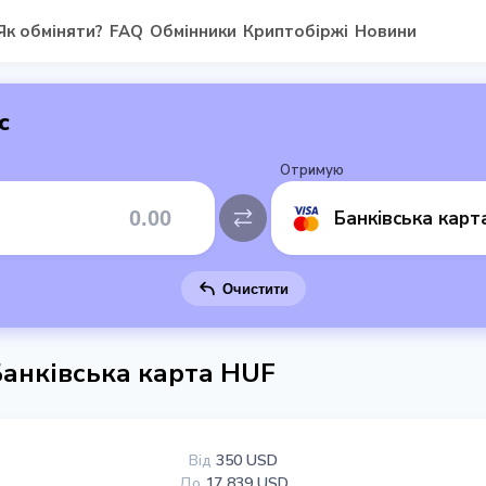
Як обміняти?
FAQ
Обмінники
Криптобіржі
Новини
с
Отримую
Банківська карт
Очистити
Банківська карта HUF
Від
350 USD
До
17 839 USD