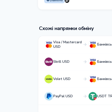
Diamond
Схожі напрямки обміну
Visa / Mastercard
Банківсь
USD
Skrill USD
Банківсь
Volet USD
Банківсь
PayPal USD
USDT T