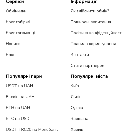
Сервіси
Інформація
Обмінники
Як здійснити обмін?
Криптобіржі
Поширені запитання
Криптогаманці
Політика конфіденційності
Новини
Правила користування
Блог
Контакти
Стати партнером
Популярні пари
Популярні міста
USDT на UAH
Київ
Bitcoin на UAH
Львів
ETH на UAH
Одеса
BTC на USD
Варшава
USDT TRC20 на Монобанк
Харків