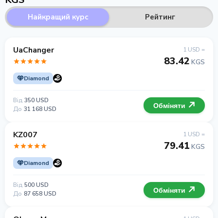
Найкращий курс
Рейтинг
UaChanger
1 USD =
83.42
KGS
Diamond
Від
350 USD
Обміняти
До
31 168 USD
KZ007
1 USD =
79.41
KGS
Diamond
Від
500 USD
Обміняти
До
87 658 USD