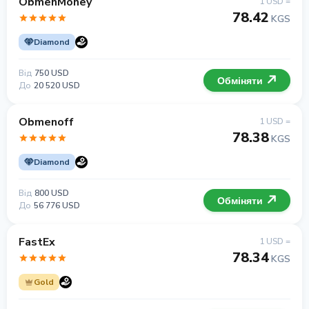
ObmenMoney
1 USD =
78.42
KGS
Diamond
Від
750 USD
Обміняти
До
20 520 USD
Obmenoff
1 USD =
78.38
KGS
Diamond
Від
800 USD
Обміняти
До
56 776 USD
FastEx
1 USD =
78.34
KGS
Gold