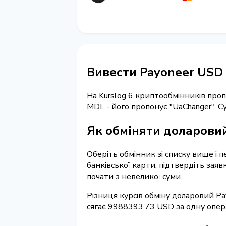
Вивести Payoneer USD
На Kurslog 6 криптообмінників про
MDL - його пропонує "UaChanger". 
Як обміняти доларовий
Оберіть обмінник зі списку вище і п
банківської карти, підтвердіть зая
почати з невеликої суми.
Різниця курсів обміну доларовий Pa
сягає 9988393.73 USD за одну опер