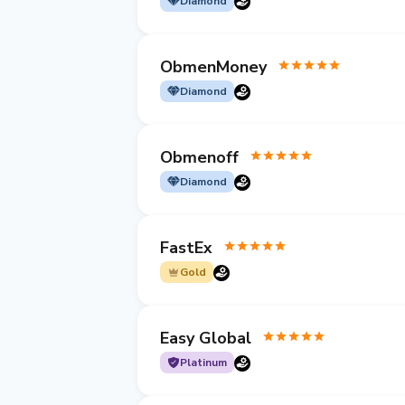
Diamond
ObmenMoney
Diamond
Obmenoff
Diamond
FastEx
Gold
Easy Global
Platinum