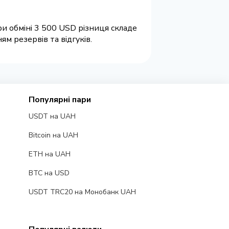
и обміні 3 500 USD різниця складе
м резервів та відгуків.
Популярні пари
USDT на UAH
Bitcoin на UAH
ETH на UAH
BTC на USD
USDT TRC20 на Монобанк UAH