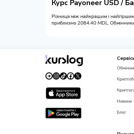
Курс Payoneer USD / Б
Різниця між найкращим і найгіршим
приблизно 2084.40 MDL. Обмінники н
Сервіс
Обмінни
Криптоб
Криптог
Новини
Блог