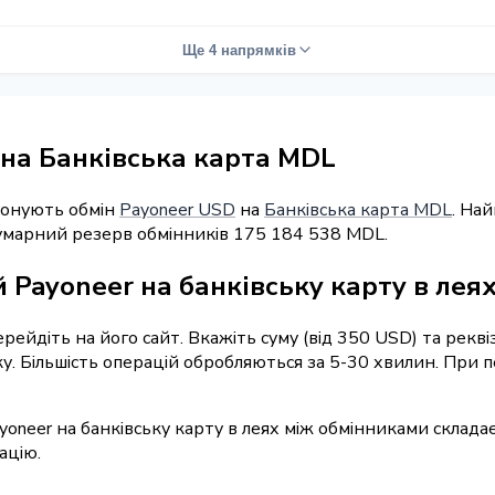
Ще 4 напрямків
 на Банківська карта MDL
понують обмін
Payoneer USD
на
Банківська карта MDL
. На
Сумарний резерв обмінників 175 184 538 MDL.
 Payoneer на банківську карту в лея
ерейдіть на його сайт. Вкажіть суму (від 350 USD) та рек
вку. Більшість операцій обробляються за 5-30 хвилин. При
yoneer на банківську карту в леях між обмінниками склада
ацію.