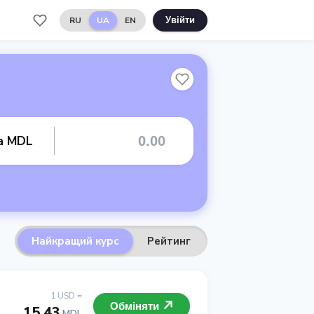
RU
UA
EN
Увійти
та MDL
Найкращий курс
Рейтинг
1 USD =
Обміняти
15.43
MDL