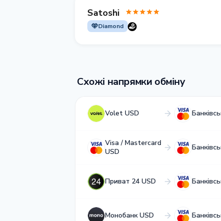
Satoshi
Diamond
Схожі напрямки обміну
Volet USD
Банківс
Visa / Mastercard
Банківс
USD
Приват 24 USD
Банківс
Монобанк USD
Банківс