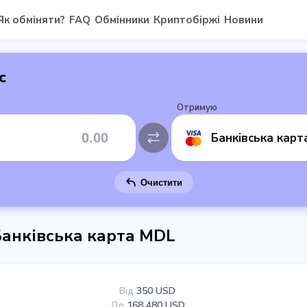
Як обміняти?
FAQ
Обмінники
Криптобіржі
Новини
с
Отримую
Банківська кар
Очистити
Банківська карта MDL
Від
350 USD
До
168 480 USD