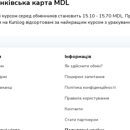
анківська карта MDL
 курсом серед обмінників становить 15.10 - 15.70 MDL. Пр
а Kurslog відсортовані за найкращим курсом з урахування
и
Інформація
ки
Як здійснити обмін?
іржі
Поширені запитання
аманці
Політика конфіденційності
Правила користування
Контакти
Стати партнером