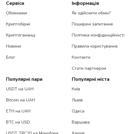
Сервіси
Інформація
Обмінники
Як здійснити обмін?
Криптобіржі
Поширені запитання
Криптогаманці
Політика конфіденційності
Новини
Правила користування
Блог
Контакти
Стати партнером
Популярні пари
Популярні міста
USDT на UAH
Київ
Bitcoin на UAH
Львів
ETH на UAH
Одеса
BTC на USD
Варшава
USDT TRC20 на Монобанк
Харків