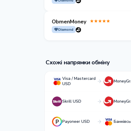
Diamond
ObmenMoney
Diamond
Схожі напрямки обміну
Visa / Mastercard
MoneyGr
USD
Skrill USD
MoneyGr
Payoneer USD
Банківсь