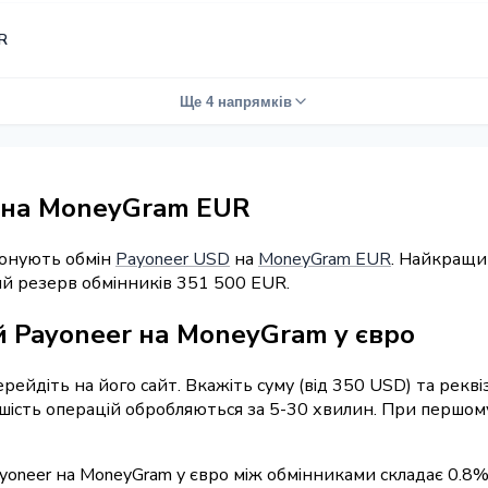
R
Ще 4 напрямків
 на MoneyGram EUR
понують обмін
Payoneer USD
на
MoneyGram EUR
. Найкращи
ий резерв обмінників 351 500 EUR.
 Payoneer на MoneyGram у євро
перейдіть на його сайт. Вкажіть суму (від 350 USD) та рек
ьшість операцій обробляються за 5-30 хвилин. При першом
yoneer на MoneyGram у євро між обмінниками складає 0.8%