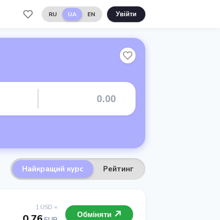
RU
UA
EN
Увійти
Найкращий курс
Рейтинг
1 USD =
Обміняти
0.76
EUR