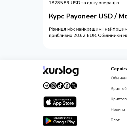
18285.89 USD за одну операцію.
Курс Payoneer USD / 
Різниця між найкращим і найгіршим 
приблизно 20.62 EUR. Обмінники на 
Сервіс
Обмінни
Криптоб
Криптог
Новини
Блог