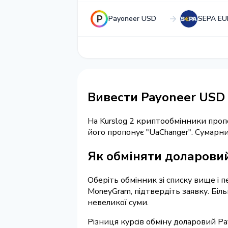
Payoneer USD
SEPA EU
Вивести Payoneer USD
На Kurslog 2 криптообмінники про
його пропонує "UaChanger". Сумарн
Як обміняти доларовий
Оберіть обмінник зі списку вище і 
MoneyGram, підтвердіть заявку. Біл
невеликої суми.
Різниця курсів обміну доларовий Pa