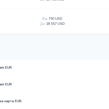
Від
750 USD
До
18 557 USD
am EUR
am EUR
ка карта EUR