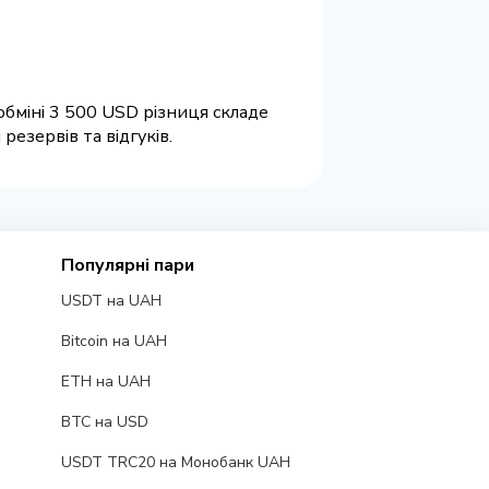
обміні 3 500 USD різниця складе
езервів та відгуків.
Популярні пари
USDT на UAH
Bitcoin на UAH
ETH на UAH
BTC на USD
USDT TRC20 на Монобанк UAH