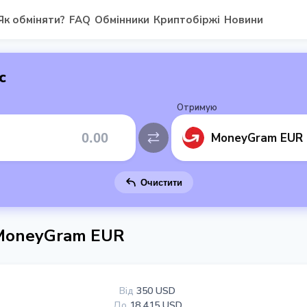
Як обміняти?
FAQ
Обмінники
Криптобіржі
Новини
с
Отримую
MoneyGram EUR
Очистити
 MoneyGram EUR
Від
350 USD
До
18 415 USD