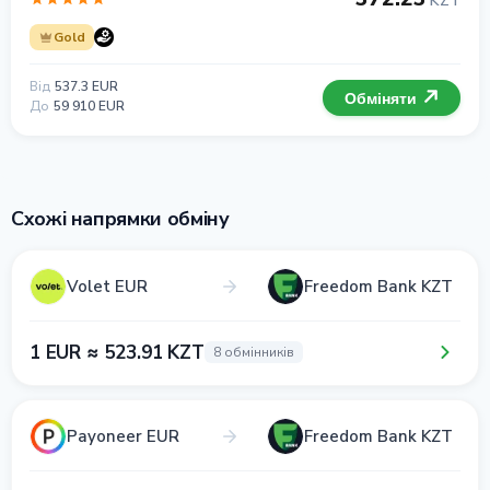
KZT
Gold
Від
537.3 EUR
Обміняти
До
59 910 EUR
Схожі напрямки обміну
Volet EUR
Freedom Bank KZT
1 EUR ≈ 523.91 KZT
8 обмінників
Payoneer EUR
Freedom Bank KZT