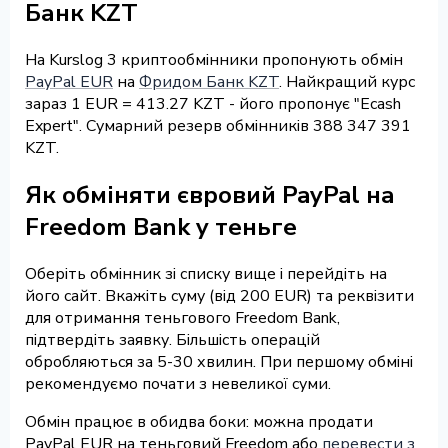
Банк KZT
На Kurslog 3 криптообмінники пропонують обмін
PayPal EUR
на
Фридом Банк KZT
. Найкращий курс
зараз 1 EUR = 413.27 KZT - його пропонує "Ecash
Expert". Сумарний резерв обмінників 388 347 391
KZT.
Як обміняти євровий PayPal на
Freedom Bank у теньге
Оберіть обмінник зі списку вище і перейдіть на
його сайт. Вкажіть суму (від 200 EUR) та реквізити
для отримання теньгового Freedom Bank,
підтвердіть заявку. Більшість операцій
обробляються за 5-30 хвилин. При першому обміні
рекомендуємо почати з невеликої суми.
Обмін працює в обидва боки: можна продати
PayPal EUR на теньговий Freedom або
перевести з