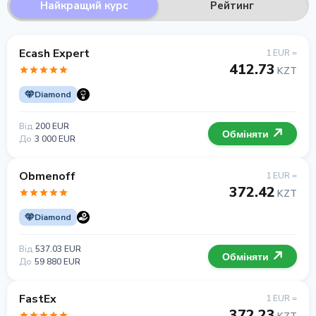
Найкращий курс
Рейтинг
Ecash Expert
1 EUR =
412.73
KZT
Diamond
Від
200 EUR
Обміняти
До
3 000 EUR
Obmenoff
1 EUR =
372.42
KZT
Diamond
Від
537.03 EUR
Обміняти
До
59 880 EUR
FastEx
1 EUR =
372.23