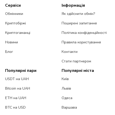
Сервіси
Інформація
Обмінники
Як здійснити обмін?
Криптобіржі
Поширені запитання
Криптогаманці
Політика конфіденційності
Новини
Правила користування
Блог
Контакти
Стати партнером
Популярні пари
Популярні міста
USDT на UAH
Київ
Bitcoin на UAH
Львів
ETH на UAH
Одеса
BTC на USD
Варшава