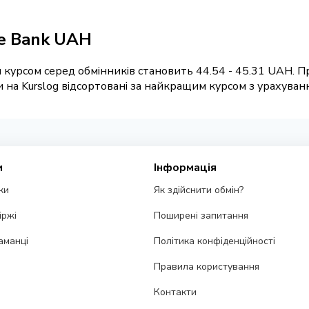
se Bank UAH
 курсом серед обмінників становить 44.54 - 45.31 UAH. Пр
а Kurslog відсортовані за найкращим курсом з урахування
и
Інформація
ки
Як здійснити обмін?
іржі
Поширені запитання
аманці
Політика конфіденційності
Правила користування
Контакти