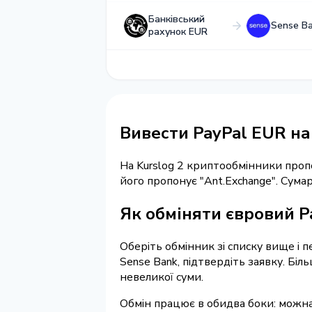
Банківський
Sense B
рахунок EUR
Вивести PayPal EUR н
На Kurslog 2 криптообмінники про
його пропонує "Ant.Exchange". Сум
Як обміняти євровий P
Оберіть обмінник зі списку вище і 
Sense Bank, підтвердіть заявку. Бі
невеликої суми.
Обмін працює в обидва боки: можна