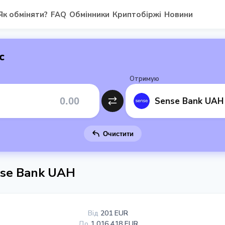
Як обміняти?
FAQ
Обмінники
Криптобіржі
Новини
с
Отримую
Sense Bank UAH
Очистити
nse Bank UAH
Від
201 EUR
До
1 016 418 EUR