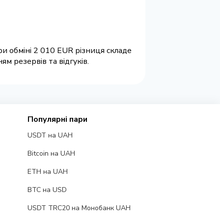
и обміні 2 010 EUR різниця складе
м резервів та відгуків.
Популярні пари
USDT на UAH
Bitcoin на UAH
ETH на UAH
BTC на USD
USDT TRC20 на Монобанк UAH