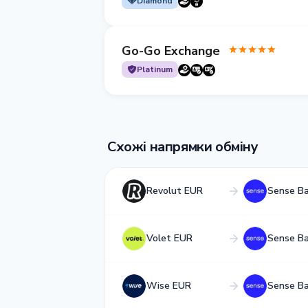
Diamond
Go-Go Exchange
Platinum
Схожі напрямки обміну
Revolut EUR
Sense B
Volet EUR
Sense B
Wise EUR
Sense B