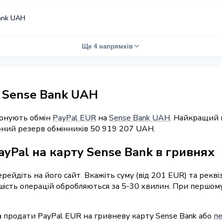
ank UAH
Ще 4 напрямків
а Sense Bank UAH
понують обмін
PayPal EUR
на
Sense Bank UAH
. Найкращий 
арний резерв обмінників 50 919 207 UAH.
ayPal на карту Sense Bank в гривнях
перейдіть на його сайт. Вкажіть суму (від 201 EUR) та рек
льшість операцій обробляються за 5-30 хвилин. При першом
 продати PayPal EUR на гривневу карту Sense Bank або
пе