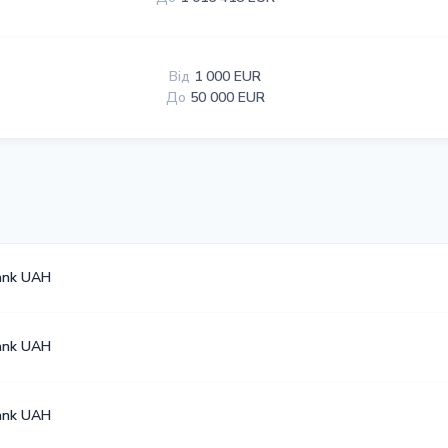
Від
1 000 EUR
До
50 000 EUR
ank UAH
ank UAH
ank UAH