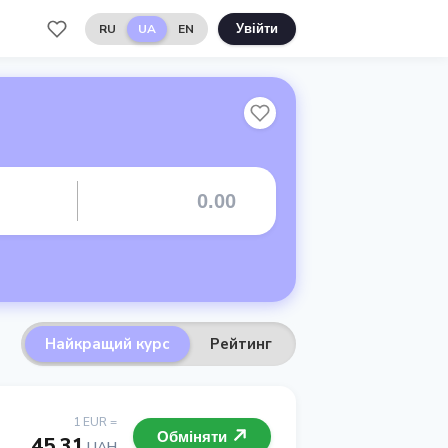
RU
UA
EN
Увійти
Найкращий курс
Рейтинг
1 EUR =
Обміняти
45.31
UAH