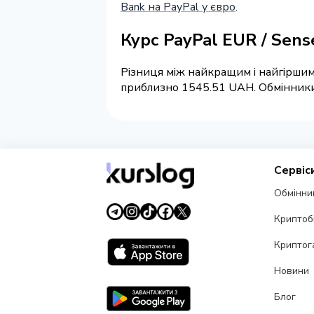
Bank на PayPal у євро
.
Курс PayPal EUR / Sen
Різниця між найкращим і найгіршим
приблизно 1545.51 UAH. Обмінники н
Сервіс
Обмінни
Криптоб
Криптог
Новини
Блог