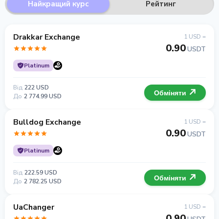
Найкращий курс
Рейтинг
Drakkar Exchange
1 USD =
0.90
USDT
Platinum
Від
222 USD
Обміняти
До
2 774.99 USD
Bulldog Exchange
1 USD =
0.90
USDT
Platinum
Від
222.59 USD
Обміняти
До
2 782.25 USD
UaChanger
1 USD =
0.90