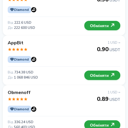
USDT
Diamond
Від
222.6 USD
Обміняти
До
222 600 USD
AppBit
1 USD =
0.90
USDT
Diamond
Від
734.38 USD
Обміняти
До
1 068 846 USD
Obmenoff
1 USD =
0.89
USDT
Diamond
Від
336.24 USD
Обміняти
До
560 403 USD