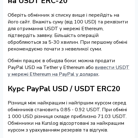
на USDT ERC-20
Оберіть обмінник зі списку вище і перейдіть на
його сайт. Вкажіть суму (від 100 USD) та реквізити
для отримання USDT у мережі Ethereum,
підтвердіть заявку. Більшість операцій
обробляються за 5-30 хвилин. При першому обміні
рекомендуємо почати з невеликої суми.
Обмін працює в обидва боки: можна продати
PayPal USD на Tether у Ethereum або
вивести USDT
у мережі Ethereum на PayPal у доларах
.
Курс PayPal USD / USDT ERC20
Різниця між найкращим і найгіршим курсом серед
обмінників становить 0.85 - 0.92 USDT. При обміні
1 000 USD різниця складе приблизно 71.03 USDT.
Обмінники на Kurslog відсортовані за найкращим
курсом з урахуванням резервів та відгуків.