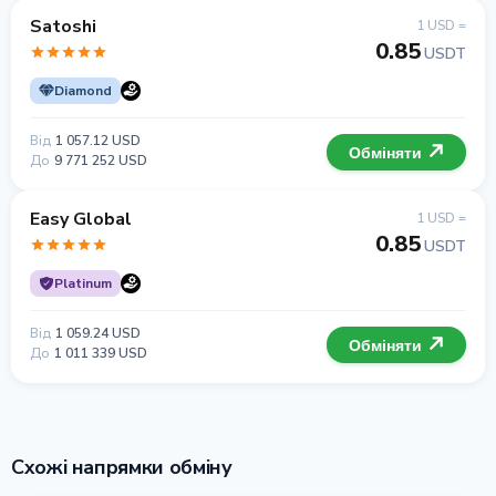
Satoshi
1 USD =
0.85
USDT
Diamond
Від
1 057.12 USD
Обміняти
До
9 771 252 USD
Easy Global
1 USD =
0.85
USDT
Platinum
Від
1 059.24 USD
Обміняти
До
1 011 339 USD
Схожі напрямки обміну