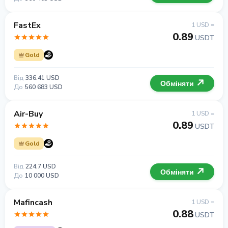
FastEx
1 USD =
0.89
USDT
Gold
Від
336.41 USD
Обміняти
До
560 683 USD
Air-Buy
1 USD =
0.89
USDT
Gold
Від
224.7 USD
Обміняти
До
10 000 USD
Mafincash
1 USD =
0.88
USDT