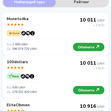
Найкращий курс
Рейтинг
Moneto4ka
10 011
UAH
= 1 BCH
Gold
Від
1 000 UAH
Обміняти
До
396 074 725 UAH
100dollars
10 011
UAH
= 1 BCH
New
Від
500 UAH
Обміняти
До
279 332 420 UAH
EliteObmen
10 916
UAH