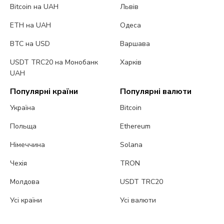
Bitcoin на UAH
Львів
ETH на UAH
Одеса
BTC на USD
Варшава
USDT TRC20 на Монобанк
Харків
UAH
Популярні країни
Популярні валюти
Україна
Bitcoin
Польща
Ethereum
Німеччина
Solana
Чехія
TRON
Молдова
USDT TRC20
Усі країни
Усі валюти