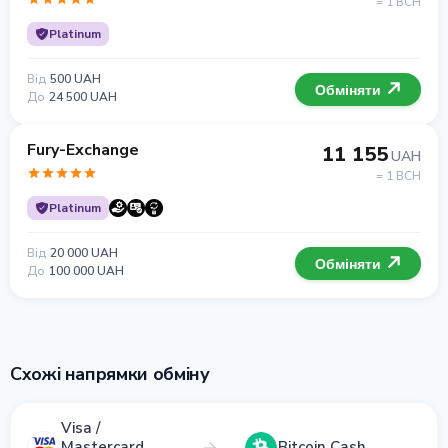
= 1 BCH
Platinum
Від
500 UAH
Обміняти
До
24 500 UAH
Fury-Exchange
11 155
UAH
= 1 BCH
Platinum
Від
20 000 UAH
Обміняти
До
100 000 UAH
Схожі напрямки обміну
Visa /
Mastercard
Bitcoin Cash