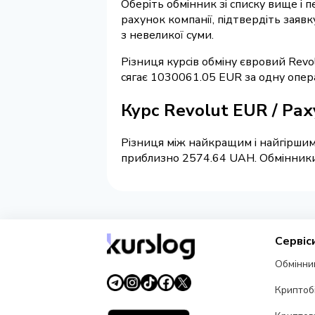
Оберіть обмінник зі списку вище і 
рахунок компанії, підтвердіть заяв
з невеликої суми.
Різниця курсів обміну євровий Revo
сягає 1030061.05 EUR за одну опер
Курс Revolut EUR / Ра
Різниця між найкращим і найгіршим
приблизно 2574.64 UAH. Обмінники н
Сервіс
Обмінни
Криптоб