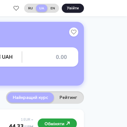
RU
UA
EN
Увійти
ї UAH
Найкращий курс
Рейтинг
1 EUR =
Обміняти
44.33
UAH