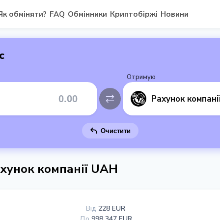
Як обміняти?
FAQ
Обмінники
Криптобіржі
Новини
с
Отримую
Рахунок компані
Очистити
ахунок компанії UAH
Від
228 EUR
До
998 347 EUR