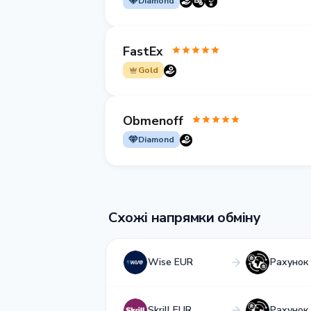
Diamond
FastEx
Gold
Obmenoff
Diamond
Схожі напрямки обміну
Wise EUR
Рахунок
Skrill EUR
Рахунок