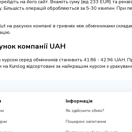
перейдіть на його сайт. Вкажіть суму (від 233 EUR) та рек
ку. Більшість операцій обробляються за 5-30 хвилин. При
lut на рахунок компанії в гривнях між обмінниками склада
ацію.
хунок компанії UAH
 курсом серед обмінників становить 41.86 - 42.96 UAH. Пр
а Kurslog відсортовані за найкращим курсом з урахування
и
Інформація
ки
Як здійснити обмін?
іржі
Поширені запитання