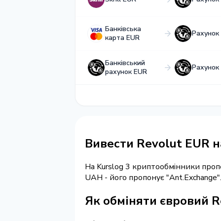
Банківська
Рахунок
карта EUR
Банківський
Рахунок
рахунок EUR
Вивести Revolut EUR н
На Kurslog 3 криптообмінники про
UAH - його пропонує "Ant.Exchange
Як обміняти євровий R