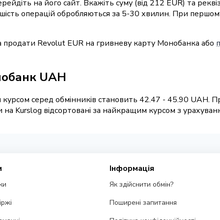
перейдіть на його сайт. Вкажіть суму (від 212 EUR) та рек
ьшість операцій обробляються за 5-30 хвилин. При першом
а продати Revolut EUR на гривневу карту Монобанка або
онобанк UAH
 курсом серед обмінників становить 42.47 - 45.90 UAH. Пр
а Kurslog відсортовані за найкращим курсом з урахування
и
Інформація
ки
Як здійснити обмін?
іржі
Поширені запитання