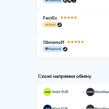
Diamond
FastEx
Gold
Obmenoff
Diamond
Схожі напрямки обміну
Volet EUR
Монобан
Wise EUR
Монобан