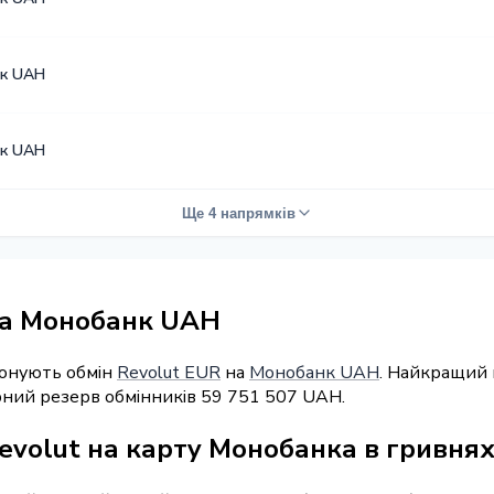
к UAH
к UAH
Ще 4 напрямків
на Монобанк UAH
понують обмін
Revolut EUR
на
Монобанк UAH
. Найкращий 
арний резерв обмінників 59 751 507 UAH.
evolut на карту Монобанка в гривня