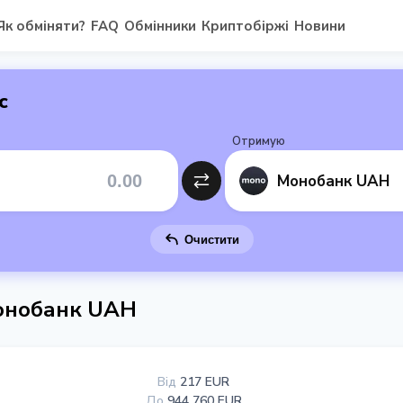
Як обміняти?
FAQ
Обмінники
Криптобіржі
Новини
с
Отримую
Монобанк UAH
Очистити
Монобанк UAH
Від
217 EUR
До
944 760 EUR