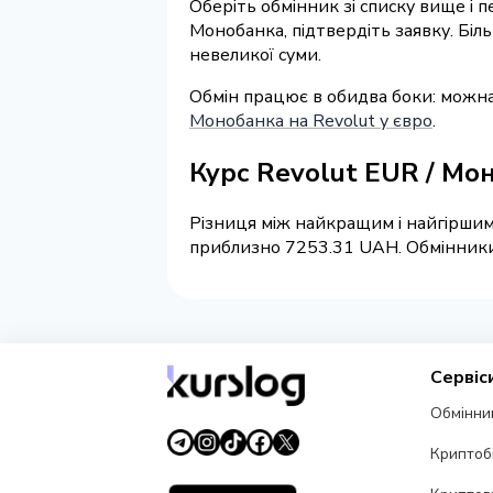
Оберіть обмінник зі списку вище і 
Монобанка, підтвердіть заявку. Біл
невеликої суми.
Обмін працює в обидва боки: можн
Монобанка на Revolut у євро
.
Курс Revolut EUR / М
Різниця між найкращим і найгіршим
приблизно 7253.31 UAH. Обмінники н
Сервіс
Обмінни
Криптоб