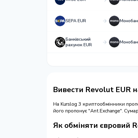
SEPA EUR
Монобан
Банківський
Монобан
рахунок EUR
Вивести Revolut EUR 
На Kurslog 3 криптообмінники про
його пропонує "Ant.Exchange". Сум
Як обміняти євровий R