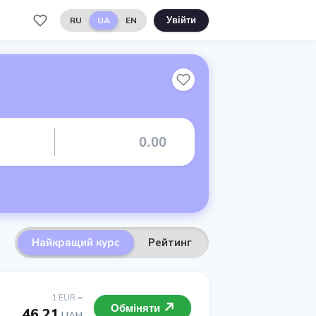
RU
UA
EN
Увійти
Найкращий курс
Рейтинг
1 EUR =
Обміняти
46.21
UAH