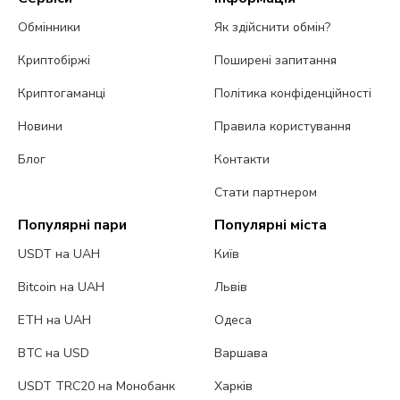
Обмінники
Як здійснити обмін?
Криптобіржі
Поширені запитання
Криптогаманці
Політика конфіденційності
Новини
Правила користування
Блог
Контакти
Стати партнером
Популярні пари
Популярні міста
USDT на UAH
Київ
Bitcoin на UAH
Львів
ETH на UAH
Одеса
BTC на USD
Варшава
USDT TRC20 на Монобанк
Харків