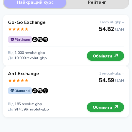
Найкращий курс
Рейтинг
Go-Go Exchange
1 revolut-gbp =
54.82
UAH
Platinum
Від
1 000 revolut-gbp
Обміняти
До
10 000 revolut-gbp
Ant.Exchange
1 revolut-gbp =
54.59
UAH
Diamond
Від
185 revolut-gbp
Обміняти
До
914 396 revolut-gbp