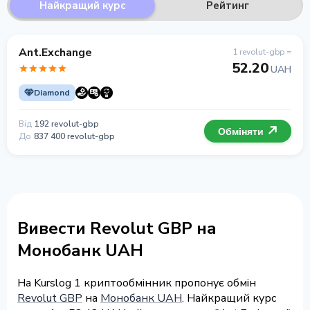
Найкращий курс
Рейтинг
Ant.Exchange
1 revolut-gbp =
52.20
UAH
Diamond
Від
192 revolut-gbp
Обміняти
До
837 400 revolut-gbp
Вивести Revolut GBP на
Монобанк UAH
На Kurslog 1 криптообмінник пропонує обмін
Revolut GBP
на
Монобанк UAH
. Найкращий курс