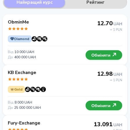
Найкращий курс
Рейтинг
ObminMe
12.70
UAH
= 1 PLN
Diamond
Від
10 000 UAH
Обміняти
До
400 000 UAH
KB Exchange
12.98
UAH
= 1 PLN
Gold
Від
8 000 UAH
Обміняти
До
25 000 000 UAH
Fury-Exchange
13.091
UAH