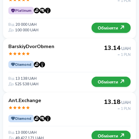
= 1 PLN
Platinum
Від
20 000 UAH
Обміняти
До
100 000 UAH
BarskiyDvorObmen
13.14
UAH
= 1 PLN
Diamond
Від
13 138 UAH
Обміняти
До
525 538 UAH
Ant.Exchange
13.18
UAH
= 1 PLN
Diamond
Від
13 000 UAH
Обміняти
До
49 427 171 UAH