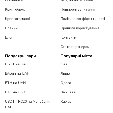
Обмінники
Як здійснити обмін?
Криптобіржі
Поширені запитання
Криптогаманці
Політика конфіденційності
Новини
Правила користування
Блог
Контакти
Стати партнером
Популярні пари
Популярні міста
USDT на UAH
Київ
Bitcoin на UAH
Львів
ETH на UAH
Одеса
BTC на USD
Варшава
USDT TRC20 на Монобанк
Харків
UAH