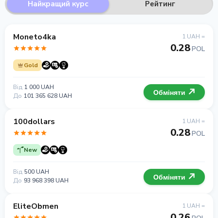
Найкращий курс
Рейтинг
Moneto4ka
1 UAH =
0.28
POL
Gold
Від
1 000 UAH
Обміняти
До
101 365 628 UAH
100dollars
1 UAH =
0.28
POL
New
Від
500 UAH
Обміняти
До
93 968 398 UAH
EliteObmen
1 UAH =
0.26