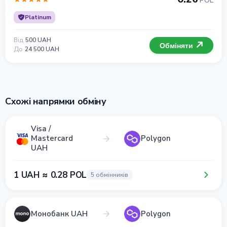
POL
Platinum
Від
500 UAH
Обміняти
До
24 500 UAH
Схожі напрямки обміну
Visa /
Mastercard
Polygon
UAH
1 UAH ≈ 0.28 POL
5 обмінників
Монобанк UAH
Polygon