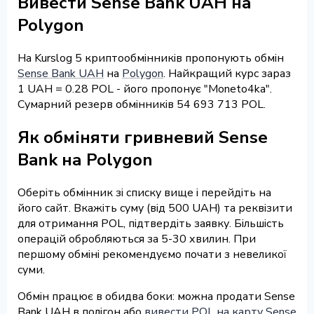
Вивести Sense Bank UAH на
Polygon
На Kurslog 5 криптообмінників пропонують обмін
Sense Bank UAH
на
Polygon
. Найкращий курс зараз
1 UAH = 0.28 POL - його пропонує "Moneto4ka".
Сумарний резерв обмінників 54 693 713 POL.
Як обміняти гривневий Sense
Bank на Polygon
Оберіть обмінник зі списку вище і перейдіть на
його сайт. Вкажіть суму (від 500 UAH) та реквізити
для отримання POL, підтвердіть заявку. Більшість
операцій обробляються за 5-30 хвилин. При
першому обміні рекомендуємо почати з невеликої
суми.
Обмін працює в обидва боки: можна продати Sense
Bank UAH в полігон або
вивести POL на карту Sense