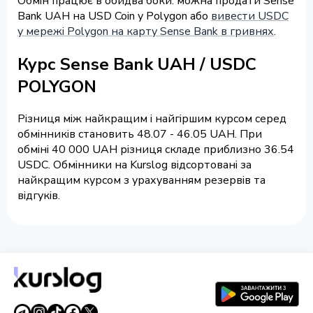
Обмін працює в обидва боки: можна продати Sense
Bank UAH на USD Coin у Polygon або
вивести USDC
у мережі Polygon на карту Sense Bank в гривнях
.
Курс Sense Bank UAH / USDC
POLYGON
Різниця між найкращим і найгіршим курсом серед
обмінників становить 48.07 - 46.05 UAH. При
обміні 40 000 UAH різниця складе приблизно 36.54
USDC. Обмінники на Kurslog відсортовані за
найкращим курсом з урахуванням резервів та
відгуків.