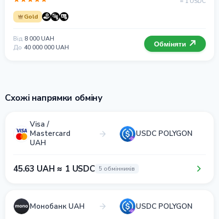
= 1 USDC
Gold
Від
8 000 UAH
Обміняти
До
40 000 000 UAH
Схожі напрямки обміну
Visa /
Mastercard
USDC POLYGON
UAH
45.63 UAH ≈ 1 USDC
5 обмінників
Монобанк UAH
USDC POLYGON