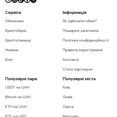
Сервіси
Інформація
Обмінники
Як здійснити обмін?
Криптобіржі
Поширені запитання
Криптогаманці
Політика конфіденційності
Новини
Правила користування
Блог
Контакти
Стати партнером
Популярні пари
Популярні міста
USDT на UAH
Київ
Bitcoin на UAH
Львів
ETH на UAH
Одеса
BTC на USD
Варшава