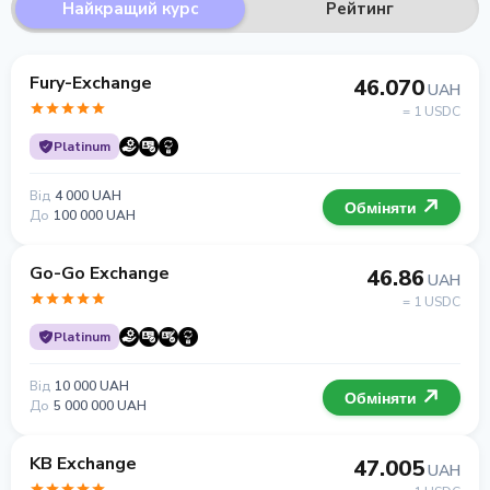
Найкращий курс
Рейтинг
Fury-Exchange
46.070
UAH
= 1 USDC
Platinum
Від
4 000 UAH
Обміняти
До
100 000 UAH
Go-Go Exchange
46.86
UAH
= 1 USDC
Platinum
Від
10 000 UAH
Обміняти
До
5 000 000 UAH
KB Exchange
47.005
UAH