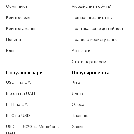
Обмінники
Як здійснити обмін?
Криптобіржі
Поширені запитання
Криптогаманці
Політика конфіденційності
Новини
Правила користування
Блог
Контакти
Стати партнером
Популярні пари
Популярні міста
USDT на UAH
Київ
Bitcoin на UAH
Львів
ETH на UAH
Одеса
BTC на USD
Варшава
USDT TRC20 на Монобанк
Харків
UAH