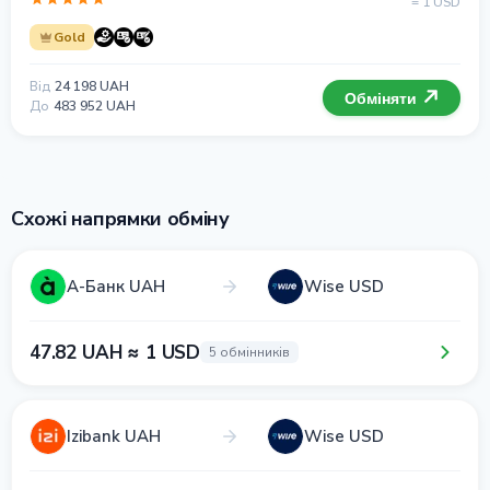
= 1 USD
Gold
Від
24 198 UAH
Обміняти
До
483 952 UAH
Схожі напрямки обміну
А-Банк UAH
Wise USD
47.82 UAH ≈ 1 USD
5 обмінників
Izibank UAH
Wise USD