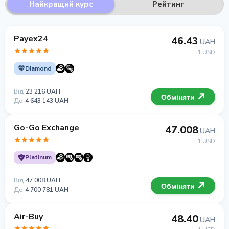
Найкращий курс
Рейтинг
Payex24
46.43
UAH
= 1 USD
Diamond
Від
23 216 UAH
Обміняти
До
4 643 143 UAH
Go-Go Exchange
47.008
UAH
= 1 USD
Platinum
Від
47 008 UAH
Обміняти
До
4 700 781 UAH
Air-Buy
48.40
UAH