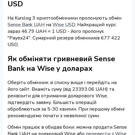
USD
На Kurslog 3 криптообмінники пропонують обмін
Sense Bank UAH
на
Wise USD
. Найкращий курс
зараз 46.79 UAH = 1 USD - його пропонує
"Payex24". Сумарний резерв обмінників 677 422
USD.
Як обміняти гривневий Sense
Bank на Wise у доларах
Оберіть обмінник зі списку вище і перейдіть на
його сайт. Вкажіть суму (від 23393.06 UAH) та
реквізити для отримання доларового Wise,
підтвердіть заявку. Більшість операцій
обробляються за 5-30 хвилин. При першому обміні
рекомендуємо почати з невеликої суми.
Обмін працює в обидва боки: можна продати Sense
Bank UAH на доларовий Wise або
перевести з Wise