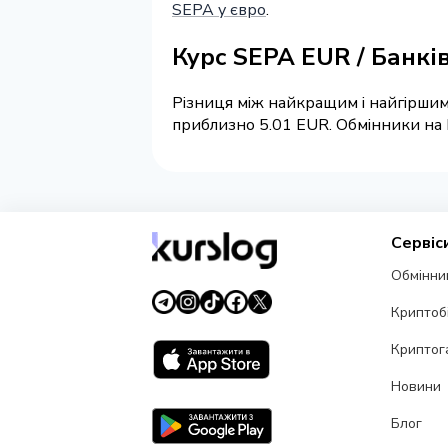
SEPA у євро
.
Курс SEPA EUR / Банкі
Різниця між найкращим і найгіршим 
приблизно 5.01 EUR. Обмінники на K
Сервіс
Обмінни
Криптоб
Криптог
Новини
Блог