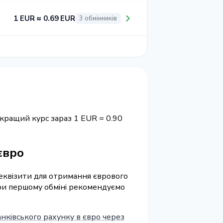
1 EUR ≈ 0.69 EUR
3 обмінників
йкращий курс зараз 1 EUR = 0.90
євро
 реквізити для отримання єврового
 При першому обміні рекомендуємо
анківського рахунку в євро через