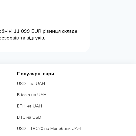
обміні 11 099 EUR різниця складе
зервів та відгуків.
Популярні пари
USDT на UAH
Bitcoin на UAH
ETH на UAH
BTC на USD
USDT TRC20 на Монобанк UAH