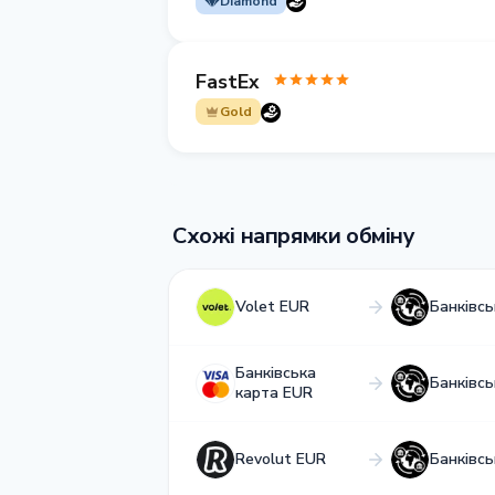
Diamond
FastEx
Gold
Схожі напрямки обміну
Volet EUR
Банківс
Банківська
Банківс
карта EUR
Revolut EUR
Банківс