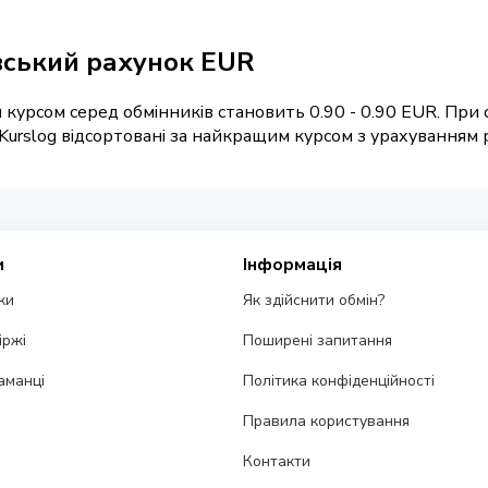
вський рахунок EUR
курсом серед обмінників становить 0.90 - 0.90 EUR. При 
urslog відсортовані за найкращим курсом з урахуванням ре
и
Інформація
ки
Як здійснити обмін?
іржі
Поширені запитання
аманці
Політика конфіденційності
Правила користування
Контакти