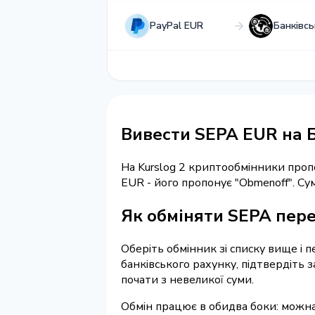
PayPal EUR
Банківс
Вивести SEPA EUR на 
На Kurslog 2 криптообмінники про
EUR - його пропонує "Obmenoff". С
Як обміняти SEPA пере
Оберіть обмінник зі списку вище і 
банківського рахунку, підтвердіть 
почати з невеликої суми.
Обмін працює в обидва боки: можн