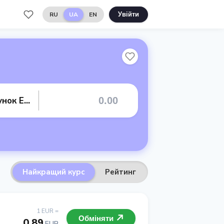
RU
UA
EN
Увійти
Банківський рахунок EUR
Найкращий курс
Рейтинг
1 EUR =
Обміняти
0.89
EUR