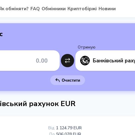
Як обміняти?
FAQ
Обмінники
Криптобіржі
Новини
с
Отримую
Очистити
івський рахунок EUR
Від
1 124.79 EUR
До
506 078 EUR