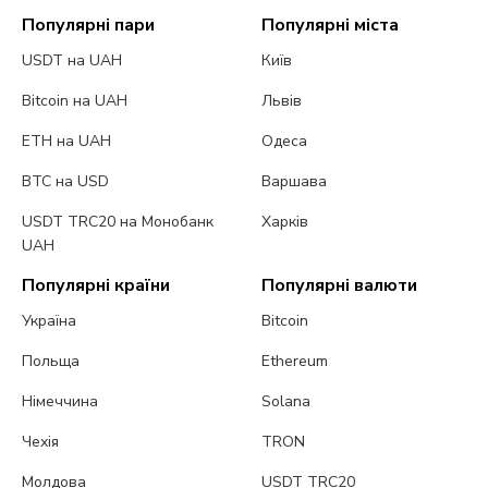
Популярні пари
Популярні міста
USDT на UAH
Київ
Bitcoin на UAH
Львів
ETH на UAH
Одеса
BTC на USD
Варшава
USDT TRC20 на Монобанк
Харків
UAH
Популярні країни
Популярні валюти
Україна
Bitcoin
Польща
Ethereum
Німеччина
Solana
Чехія
TRON
Молдова
USDT TRC20