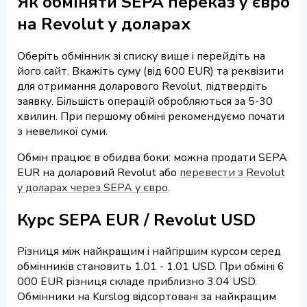
Як обміняти SEPA переказ у євро
на Revolut у доларах
Оберіть обмінник зі списку вище і перейдіть на
його сайт. Вкажіть суму (від 600 EUR) та реквізити
для отримання доларового Revolut, підтвердіть
заявку. Більшість операцій обробляються за 5-30
хвилин. При першому обміні рекомендуємо почати
з невеликої суми.
Обмін працює в обидва боки: можна продати SEPA
EUR на доларовий Revolut або
перевести з Revolut
у доларах через SEPA у євро
.
Курс SEPA EUR / Revolut USD
Різниця між найкращим і найгіршим курсом серед
обмінників становить 1.01 - 1.01 USD. При обміні 6
000 EUR різниця складе приблизно 3.04 USD.
Обмінники на Kurslog відсортовані за найкращим