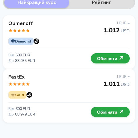
Найкращий курс
Рейтинг
Obmenoff
1 EUR =
1.012
USD
Diamond
Від
600 EUR
Обміняти
До
88 935 EUR
FastEx
1 EUR =
1.011
USD
Gold
Від
600 EUR
Обміняти
До
88 979 EUR