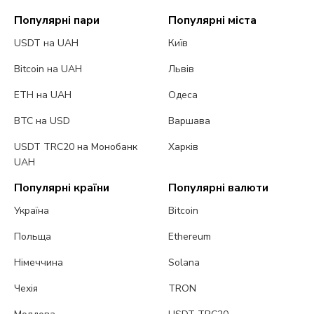
Популярні пари
Популярні міста
USDT на UAH
Київ
Bitcoin на UAH
Львів
ETH на UAH
Одеса
BTC на USD
Варшава
USDT TRC20 на Монобанк
Харків
UAH
Популярні країни
Популярні валюти
Україна
Bitcoin
Польща
Ethereum
Німеччина
Solana
Чехія
TRON