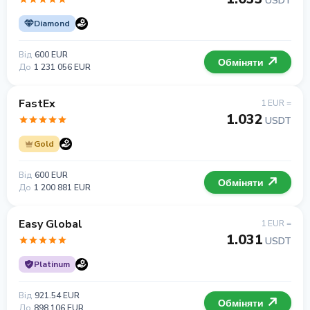
USDT
Diamond
Від
600 EUR
Обміняти
До
1 231 056 EUR
FastEx
1 EUR =
1.032
USDT
Gold
Від
600 EUR
Обміняти
До
1 200 881 EUR
Easy Global
1 EUR =
1.031
USDT
Platinum
Від
921.54 EUR
Обміняти
До
898 106 EUR