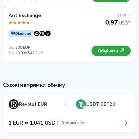
Ant.Exchange
1 EUR =
0.97
USDT
Diamond
Від
500 EUR
Обміняти
До
10 999 542 EUR
Схожі напрямки обміну
Revolut EUR
USDT BEP20
1 EUR ≈ 1.041 USDT
8 обмінників