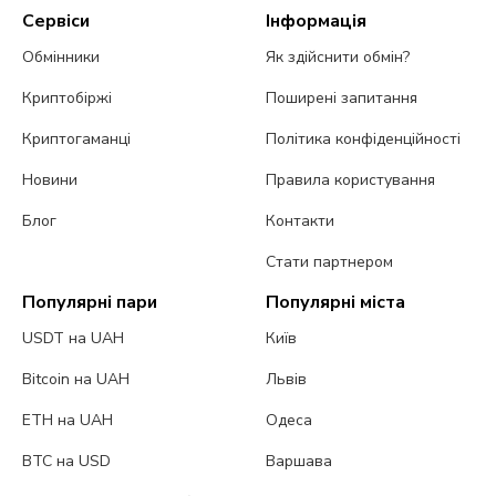
Сервіси
Інформація
Обмінники
Як здійснити обмін?
Криптобіржі
Поширені запитання
Криптогаманці
Політика конфіденційності
Новини
Правила користування
Блог
Контакти
Стати партнером
Популярні пари
Популярні міста
USDT на UAH
Київ
Bitcoin на UAH
Львів
ETH на UAH
Одеса
BTC на USD
Варшава