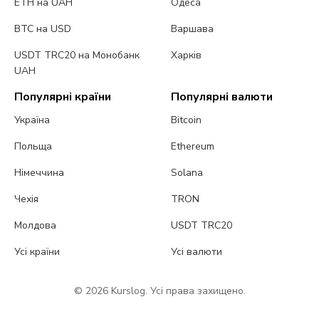
ETH на UAH
Одеса
BTC на USD
Варшава
USDT TRC20 на Монобанк
Харків
UAH
Популярні країни
Популярні валюти
Україна
Bitcoin
Польща
Ethereum
Німеччина
Solana
Чехія
TRON
Молдова
USDT TRC20
Усі країни
Усі валюти
© 2026 Kurslog. Усі права захищено.