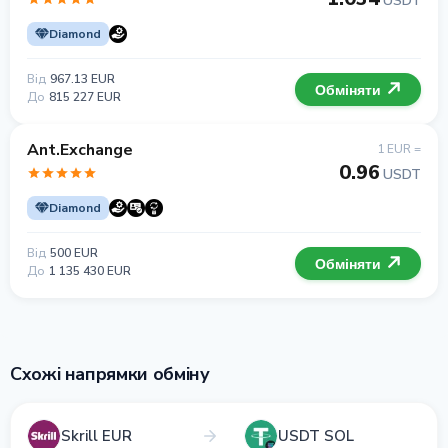
USDT
Diamond
Від
967.13 EUR
Обміняти
До
815 227 EUR
Ant.Exchange
1 EUR =
0.96
USDT
Diamond
Від
500 EUR
Обміняти
До
1 135 430 EUR
Схожі напрямки обміну
Skrill EUR
USDT SOL