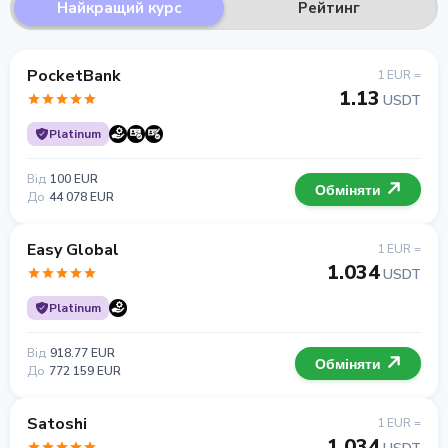
Найкращий курс
Рейтинг
PocketBank
1 EUR =
1.13
USDT
Platinum
Від
100 EUR
Обміняти
До
44 078 EUR
Easy Global
1 EUR =
1.034
USDT
Platinum
Від
918.77 EUR
Обміняти
До
772 159 EUR
Satoshi
1 EUR =
1.034