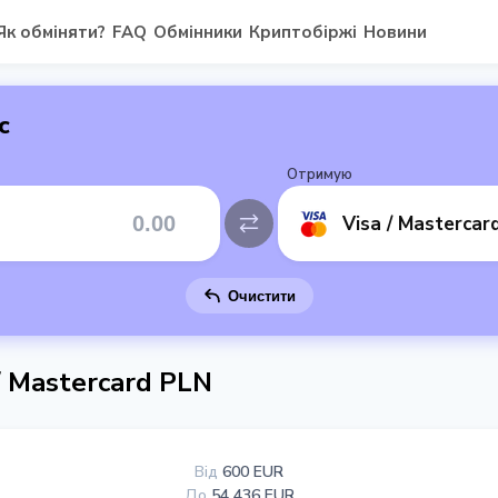
Як обміняти?
FAQ
Обмінники
Криптобіржі
Новини
с
Отримую
Visa / Mastercar
Очистити
/ Mastercard PLN
Від
600 EUR
До
54 436 EUR