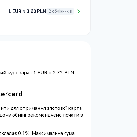
1 EUR ≈ 3.60 PLN
2 обмінників
ий курс зараз 1 EUR = 3.72 PLN -
tercard
ізити для отримання злотової карта
ершому обміні рекомендуємо почати з
 складає 0.1%. Максимальна сума