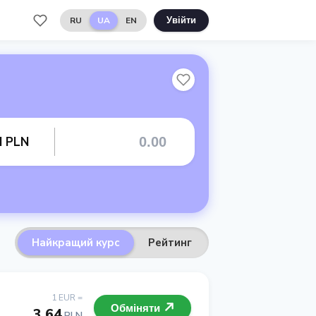
RU
UA
EN
Увійти
d PLN
Найкращий курс
Рейтинг
1 EUR =
Обміняти
3.64
PLN