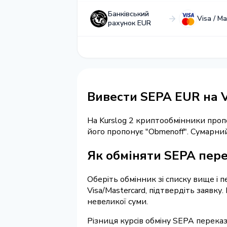
Банківський
Visa / M
рахунок EUR
Вивести SEPA EUR на V
На Kurslog 2 криптообмінники про
його пропонує "Obmenoff". Сумарни
Як обміняти SEPA перек
Оберіть обмінник зі списку вище і п
Visa/Mastercard, підтвердіть заявк
невеликої суми.
Різниця курсів обміну SEPA переказ