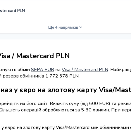
astercard PLN
Ще 4 напрямків
isa / Mastercard PLN
понують обмін
SEPA EUR
на
Visa / Mastercard PLN
. Найкращ
й резерв обмінників 1 772 378 PLN.
аз у євро на злотову карту Visa/Mas
ерейдіть на його сайт. Вкажіть суму (від 600 EUR) та рекв
у. Більшість операцій обробляються за 5-30 хвилин. При п
 у євро на злотову карту Visa/Mastercard між обмінниками