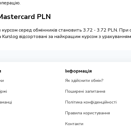
операцію.
 Mastercard PLN
курсом серед обмінників становить 3.72 - 3.72 PLN. При 
Kurslog відсортовані за найкращим курсом з урахуванням р
и
Інформація
ки
Як здійснити обмін?
іржі
Поширені запитання
аманці
Політика конфіденційності
Правила користування
Контакти