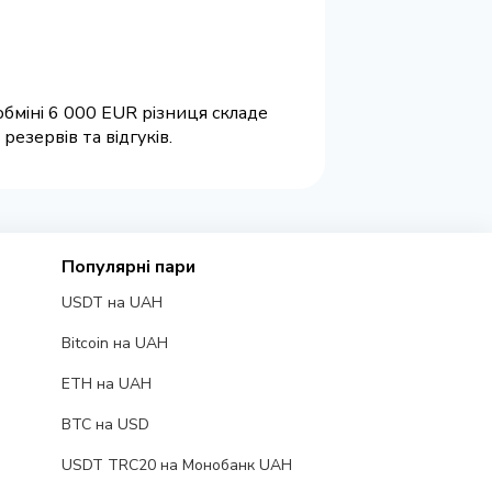
обміні 6 000 EUR різниця складе
езервів та відгуків.
Популярні пари
USDT на UAH
Bitcoin на UAH
ETH на UAH
BTC на USD
USDT TRC20 на Монобанк UAH