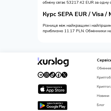
обміну сягає 53217.42 EUR за одну 
Курс SEPA EUR / Visa /
Різниця між найкращим і найгіршим 
приблизно 11.17 PLN. Обмінники на 
Сервіс
Обмінни
Криптоб
Криптог
Новини
Блог