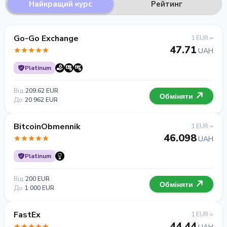
Найкращий курс
Рейтинг
Go-Go Exchange
1 EUR =
47.71
UAH
Platinum
Від
209.62 EUR
Обміняти
До
20 962 EUR
BitcoinObmennik
1 EUR =
46.098
UAH
Platinum
Від
200 EUR
Обміняти
До
1 000 EUR
FastEx
1 EUR =
44.44