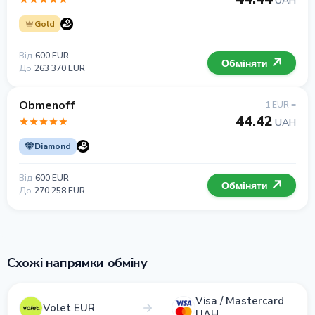
UAH
Gold
Від
600 EUR
Обміняти
До
263 370 EUR
Obmenoff
1 EUR =
44.42
UAH
Diamond
Від
600 EUR
Обміняти
До
270 258 EUR
Схожі напрямки обміну
Visa / Mastercard
Volet EUR
UAH