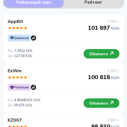
Найкращий курс
Рейтинг
AppBit
1 SOL =
101 897
NGN
Diamond
Від
7.2622 SOL
Обміняти
До
127.58 SOL
ExWm
1 SOL =
100 818
NGN
Platinum
Від
4.95942331 SOL
Обміняти
До
39 675 SOL
KZ007
1 SOL =
99 830