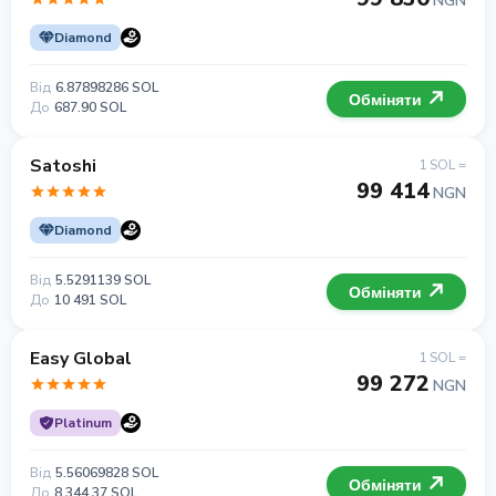
NGN
Diamond
Від
6.87898286 SOL
Обміняти
До
687.90 SOL
Satoshi
1 SOL =
99 414
NGN
Diamond
Від
5.5291139 SOL
Обміняти
До
10 491 SOL
Easy Global
1 SOL =
99 272
NGN
Platinum
Від
5.56069828 SOL
Обміняти
До
8 344.37 SOL