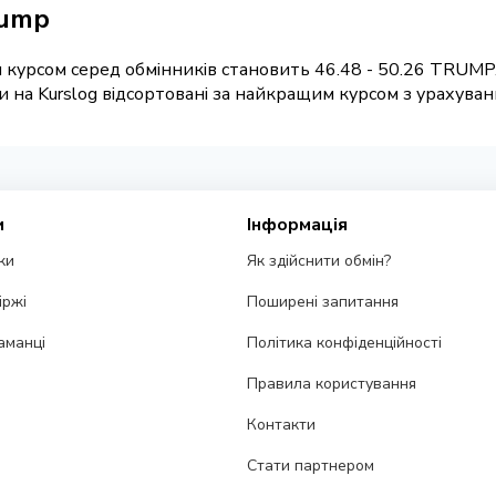
rump
 курсом серед обмінників становить 46.48 - 50.26 TRUMP.
а Kurslog відсортовані за найкращим курсом з урахування
и
Інформація
ки
Як здійснити обмін?
іржі
Поширені запитання
аманці
Політика конфіденційності
Правила користування
Контакти
Стати партнером