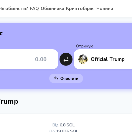
Як обміняти?
FAQ
Обмінники
Криптобіржі
Новини
с
Отримую
Official Trump
Очистити
 Trump
Від
0.8 SOL
До
19 816 SOL