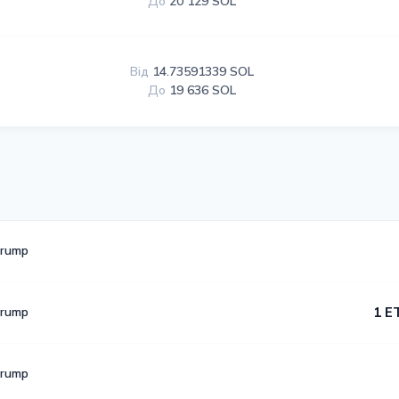
До
20 129 SOL
Від
14.73591339 SOL
До
19 636 SOL
Trump
Trump
1 E
Trump