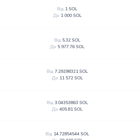
Від
1 SOL
До
1 000 SOL
Від
5.32 SOL
До
5 977.76 SOL
Від
7.29298321 SOL
До
11 572 SOL
Від
3.04353863 SOL
До
405.81 SOL
Від
14.72854544 SOL