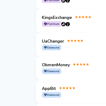
Platinum
KingsExchange
Platinum
UaChanger
Diamond
ObmenMoney
Diamond
AppBit
Diamond