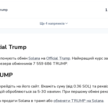
Trump
1
Ще 4 напрямків
cial Trump
ропонують обмін
Solana
на
Official Trump
. Найкращий курс з
резерв обмінників 7 559 686 TRUMP.
RUMP
перейдіть на його сайт. Вкажіть суму (від 0.36 SOL) та ре
ацій обробляються за 5-30 хвилин. При першому обміні рек
 продати Solana в трамп або
обміняти TRUMP на Solana
.