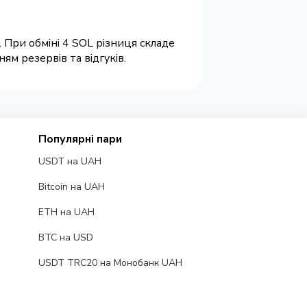
 При обміні 4 SOL різниця складе
м резервів та відгуків.
Популярні пари
USDT на UAH
Bitcoin на UAH
ETH на UAH
BTC на USD
USDT TRC20 на Монобанк UAH