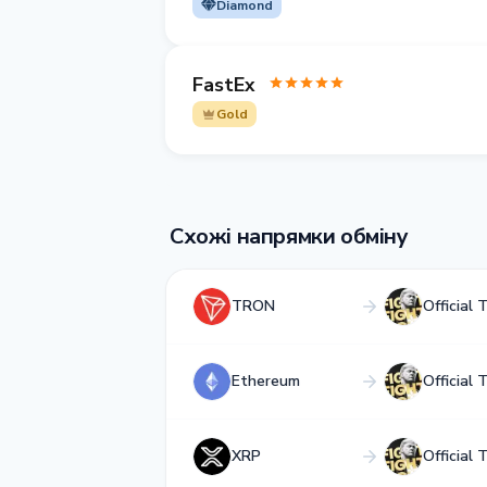
Diamond
FastEx
Gold
Схожі напрямки обміну
TRON
Official 
Ethereum
Official 
XRP
Official 