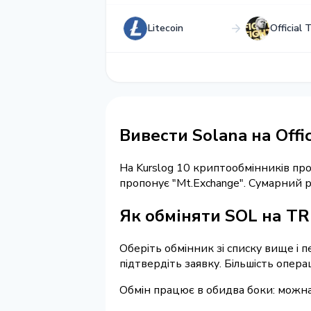
Litecoin
Official 
Вивести Solana на Offi
На Kurslog 10 криптообмінників п
пропонує "Mt.Exchange". Сумарний 
Як обміняти SOL на T
Оберіть обмінник зі списку вище і 
підтвердіть заявку. Більшість опер
Обмін працює в обидва боки: можна