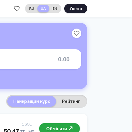
RU
UA
EN
Увійти
Найкращий курс
Рейтинг
1 SOL =
Обміняти
50.47
TRUMP