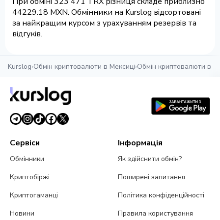
При обміні 323 471 TRX різниця складе приблизно
44229.18 MXN. Обмінники на Kurslog відсортовані
за найкращим курсом з урахуванням резервів та
відгуків.
Kurslog
›
Обмін криптовалюти в Мексиці
›
Обмін криптовалюти в М
Сервіси
Інформація
Обмінники
Як здійснити обмін?
Криптобіржі
Поширені запитання
Криптогаманці
Політика конфіденційності
Новини
Правила користування