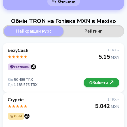
Очистити
Обмін TRON на Готівка MXN в Мехіко
Найкращий курс
Рейтинг
EezyCash
1 TRX =
5.15
MXN
Platinum
Від
50 489 TRX
Обміняти
До
1 183 576 TRX
Crypcie
1 TRX =
5.042
MXN
Gold