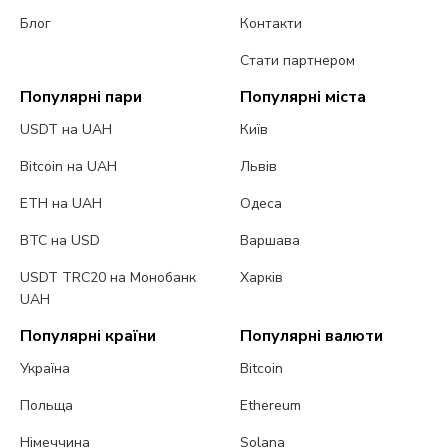
Блог
Контакти
Стати партнером
Популярні пари
Популярні міста
USDT на UAH
Київ
Bitcoin на UAH
Львів
ETH на UAH
Одеса
BTC на USD
Варшава
USDT TRC20 на Монобанк
Харків
UAH
Популярні країни
Популярні валюти
Україна
Bitcoin
Польща
Ethereum
Німеччина
Solana