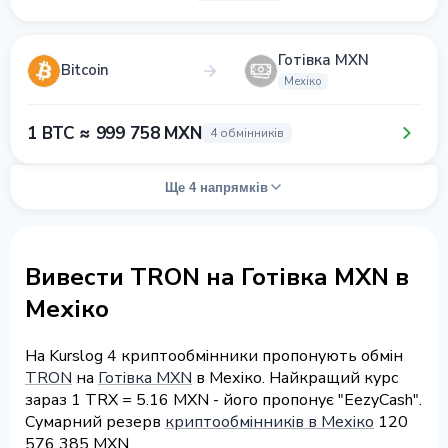
Готівка MXN
Bitcoin
Мехіко
1 BTC ≈ 999 758 MXN
4 обмінників
Ще 4 напрямків
Вивести TRON на Готівка MXN в
Мехіко
На Kurslog 4 криптообмінники пропонують обмін
TRON
на
Готівка MXN
в Мехіко. Найкращий курс
зараз 1 TRX = 5.16 MXN - його пропонує "EezyCash".
Сумарний резерв
криптообмінників в Мехіко
120
576 385 MXN.