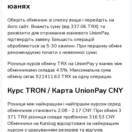
юанях
Оберіть обмінник зі списку вище і перейдіть на
його сайт. Вкажіть суму (від 337.06 TRX) та
реквізити для отримання юаневого UnionPay,
підтвердіть заявку. Більшість операцій
обробляються за 5-30 хвилин. При першому обміні
рекомендуємо почати з невеликої суми.
Різниця курсів обміну TRX на UnionPay у юанях між
обмінниками складає 4.5%. Максимальна сума
обміну сягає 921411.63 TRX за одну операцію.
Курс TRON / Карта UnionPay CNY
Різниця між найкращим і найгіршим курсом серед
обмінників становить 2.08 - 2.17 CNY. При обміні 3
371 TRX різниця складе приблизно 316.53 CNY.
Обмінники на Kurslog відсортовані за найкращим
курсом з урахуванням резервів та відгуків.