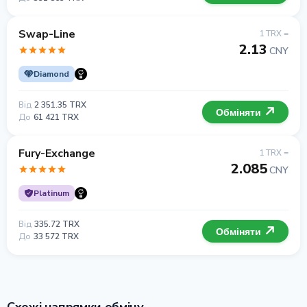
Swap-Line
1 TRX =
2.13
CNY
Diamond
Від
2 351.35 TRX
Обміняти
До
61 421 TRX
Fury-Exchange
1 TRX =
2.085
CNY
Platinum
Від
335.72 TRX
Обміняти
До
33 572 TRX