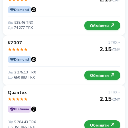
CNY
Diamond
Від
928.46 TRX
Обміняти
До
74 277 TRX
KZ007
1 TRX =
2.15
CNY
Diamond
Від
2 275.13 TRX
Обміняти
До
650 883 TRX
Quantex
1 TRX =
2.15
CNY
Platinum
Від
5 284.43 TRX
Обміняти
До
351 865 TRX