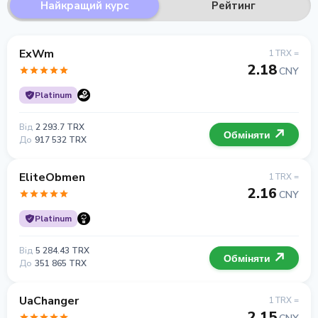
Найкращий курс
Рейтинг
ExWm
1 TRX =
2.18
CNY
Platinum
Від
2 293.7 TRX
Обміняти
До
917 532 TRX
EliteObmen
1 TRX =
2.16
CNY
Platinum
Від
5 284.43 TRX
Обміняти
До
351 865 TRX
UaChanger
1 TRX =
2.15