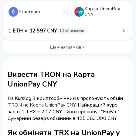
Карта UnionPay
Ethereum
CNY
1 ETH ≈ 12 597 CNY
10 обмінників
Ще 4 напрямків
Вивести TRON на Карта
UnionPay CNY
На Kurslog 9 криптообмінників пропонують обмін
TRON
на
Карта UnionPay CNY
. Найкращий курс
зараз 1 TRX = 2.17 CNY - його пропонує "ExWm".
Сумарний резерв обмінників 485 383 390 CNY.
Як обміняти TRX на UnionPay у