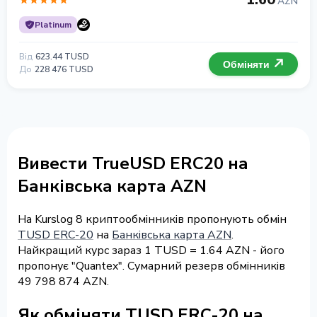
AZN
Platinum
Від
623.44 TUSD
Обміняти
До
228 476 TUSD
Вивести TrueUSD ERC20 на
Банківська карта AZN
На Kurslog 8 криптообмінників пропонують обмін
TUSD ERC-20
на
Банківська карта AZN
.
Найкращий курс зараз 1 TUSD = 1.64 AZN - його
пропонує "Quantex". Сумарний резерв обмінників
49 798 874 AZN.
Як обміняти TUSD ERC-20 на