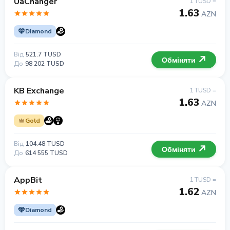
UaChanger
1 TUSD =
1.63
AZN
Diamond
Від
521.7 TUSD
Обміняти
До
98 202 TUSD
KB Exchange
1 TUSD =
1.63
AZN
Gold
Від
104.48 TUSD
Обміняти
До
614 555 TUSD
AppBit
1 TUSD =
1.62
AZN
Diamond