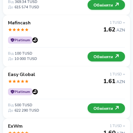
Від
369.34 TUSD
Обміняти
До
615 574 TUSD
Mafincash
1 TUSD =
1.62
AZN
Platinum
Від
100 TUSD
Обміняти
До
10 000 TUSD
Easy Global
1 TUSD =
1.61
AZN
Platinum
Від
500 TUSD
Обміняти
До
622 290 TUSD
ExWm
1 TUSD =
1.60