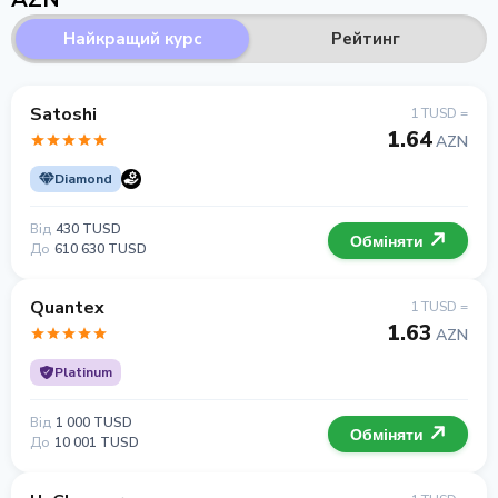
Найкращий курс
Рейтинг
Satoshi
1 TUSD =
1.64
AZN
Diamond
Від
430 TUSD
Обміняти
До
610 630 TUSD
Quantex
1 TUSD =
1.63
AZN
Platinum
Від
1 000 TUSD
Обміняти
До
10 001 TUSD