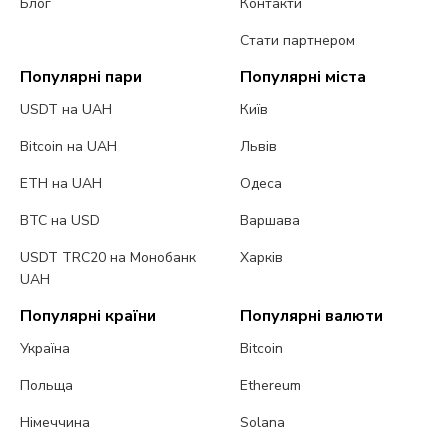
Блог
Контакти
Стати партнером
Популярні пари
Популярні міста
USDT на UAH
Київ
Bitcoin на UAH
Львів
ETH на UAH
Одеса
BTC на USD
Варшава
USDT TRC20 на Монобанк
Харків
UAH
Популярні країни
Популярні валюти
Україна
Bitcoin
Польща
Ethereum
Німеччина
Solana