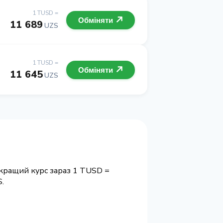
1 TUSD =
Обміняти
11 689
UZS
1 TUSD =
Обміняти
11 645
UZS
йкращий курс зараз 1 TUSD =
.