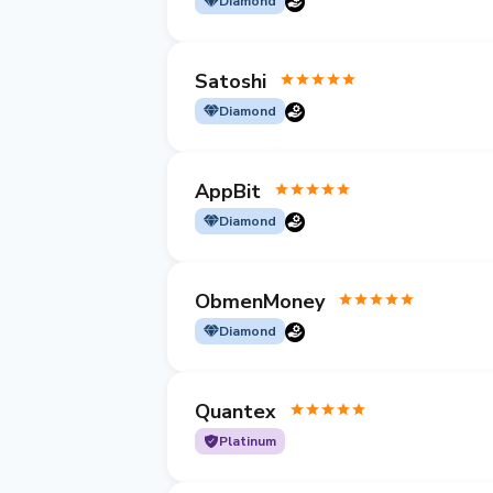
Diamond
Satoshi
Diamond
AppBit
Diamond
ObmenMoney
Diamond
Quantex
Platinum