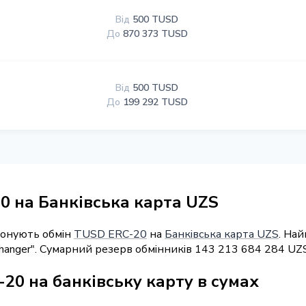
Від
500 TUSD
До
870 373 TUSD
Від
500 TUSD
До
199 292 TUSD
0 на Банківська карта UZS
понують обмін
TUSD ERC-20
на
Банківська карта UZS
. На
hanger". Сумарний резерв обмінників 143 213 684 284 UZS
20 на банківську карту в сумах