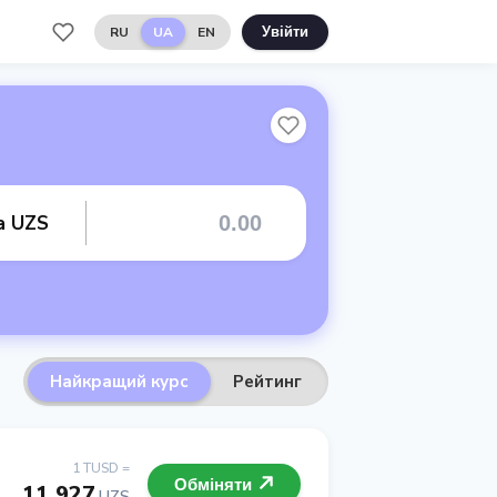
RU
UA
EN
Увійти
а UZS
Найкращий курс
Рейтинг
1 TUSD =
Обміняти
11 927
UZS