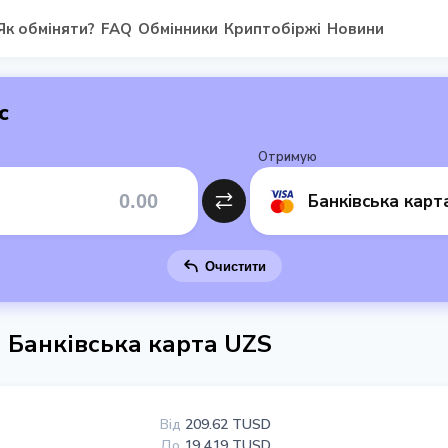
Як обміняти?
FAQ
Обмінники
Криптобіржі
Новини
с
Отримую
Банківська карт
Очистити
 Банківська карта UZS
Від
209.62 TUSD
До
19 419 TUSD