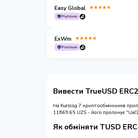
Easy Global
Platinum
ExWm
Platinum
Вивести TrueUSD ERC2
На Kurslog 7 криптообмінників про
11869.65 UZS - його пропонує "UaC
Як обміняти TUSD ERC-