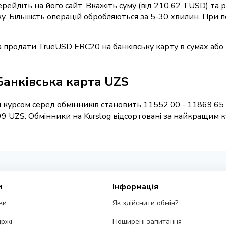
перейдіть на його сайт. Вкажіть суму (від 210.62 TUSD) та
вку. Більшість операцій обробляються за 5-30 хвилин. При
 продати TrueUSD ERC20 на банківську карту в сумах або
Банківська карта UZS
 курсом серед обмінників становить 11552.00 - 11869.65
9 UZS. Обмінники на Kurslog відсортовані за найкращим к
и
Інформація
ки
Як здійснити обмін?
іржі
Поширені запитання