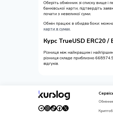
Оберіть обмінник зі списку вище і 
банківської карти, підтвердіть зая
почати з невеликої суми.
Обмін працює в обидва боки: можна
карти в сумах
.
Курс TrueUSD ERC20 / 
Різниця між найкращим і найгіршим
різниця складе приблизно 668974.9
відгуків.
Сервіс
Обмінни
Криптоб